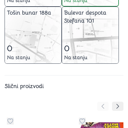
Na stanju
Na stanju
Tošin bunar 188a
Bulevar despota
Stefana 101
0
0
Na stanju
Na stanju
Slični proizvodi
Pomeranje sa
Pomer
Dugme za dodavanje stvari u kategoriju omiljeno
Dugme za dodavanje st