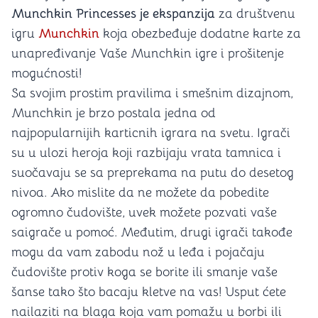
Munchkin Princesses je ekspanzija
za društvenu
igru
Munchkin
koja obezbeđuje dodatne karte za
unapređivanje Vaše Munchkin igre i prošitenje
mogućnosti!
Sa svojim prostim pravilima i smešnim dizajnom,
Munchkin je brzo postala jedna od
najpopularnijih karticnih igrara na svetu. Igrači
su u ulozi heroja koji razbijaju vrata tamnica i
suočavaju se sa preprekama na putu do desetog
nivoa. Ako mislite da ne možete da pobedite
ogromno čudovište, uvek možete pozvati vaše
saigrače u pomoć. Međutim, drugi igrači takođe
mogu da vam zabodu nož u leđa i pojačaju
čudovište protiv koga se borite ili smanje vaše
šanse tako što bacaju kletve na vas! Usput ćete
nailaziti na blaga koja vam pomažu u borbi ili