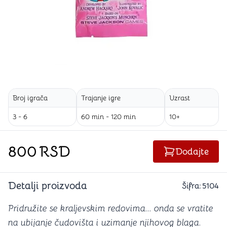
Broj igrača
Trajanje igre
Uzrast
3 - 6
60 min - 120 min
10+
800
RSD
Dodajte
Detalji proizvoda
Šifra:
5104
Pridružite se kraljevskim redovima... onda se vratite
na ubijanje čudovišta i uzimanje njihovog blaga.