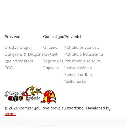
Proizvodi
Games4you
Pravilnici
Društvene igre
O nama
Politika privatnosti
Dungeons & Dragons
Kontakt
Politika o kolačićima
Igre na srpskom
Registruj se
Poručivanje sa sajta
TCG
Prijavi se
Uslovi plaćanja
Zamena artikla
Reklamacije
Games4you logo
© 2026 Games4you. Sva prava su zadržana. Developed by
oozmi
.