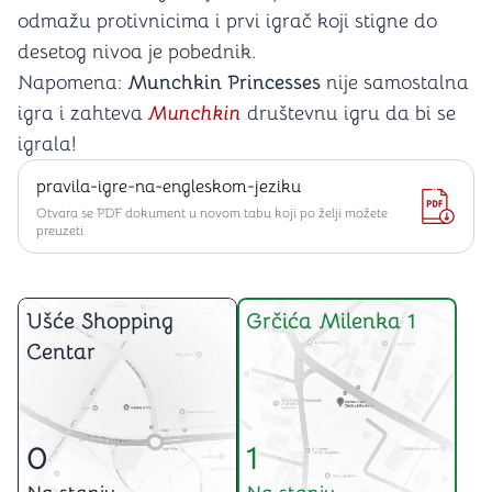
odmažu protivnicima i prvi igrač koji stigne do
desetog nivoa je pobednik.
Napomena:
Munchkin Princesses
nije samostalna
igra i zahteva
Munchkin
društevnu igru da bi se
igrala!
pravila-igre-na-engleskom-jeziku
Otvara se PDF dokument u novom tabu koji po želji možete
preuzeti
Ušće Shopping
Grčića Milenka 1
Centar
0
1