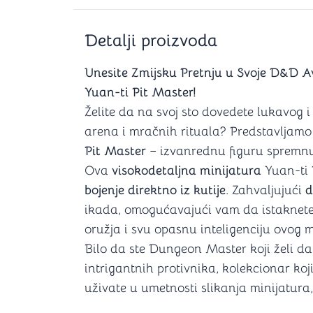
Šah
Podloge z
Domine
Zaštite za
Detalji proizvoda
4 u 1 igre
Kockice 
Backgammon (Tavla)
Kutijice
Unesite Zmijsku Pretnju u Svoje D&D 
Yuan-ti Pit Master!
Želite da na svoj sto dovedete lukavog
nje
arena i mračnih rituala? Predstavljam
Mozgalice
Pit Master
– izvanrednu figuru spremnu 
Hanayama
Ova
visokodetaljna minijatura
Yuan-ti 
Kocke
bojenje direktno iz kutije
. Zahvaljujući
d
Ostale mozgalice
ikada, omogućavajući vam da istaknete 
Stripovi
oružja i svu opasnu inteligenciju ovog 
Bilo da ste Dungeon Master koji želi da
intrigantnih protivnika, kolekcionar koji
uživate u umetnosti slikanja minijatura