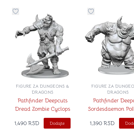
Dugme za dodavanje stvari u kategoriju omiljeno
Dugme za dodavanje 
FIGURE ZA DUNGEONS &
FIGURE ZA DUNGEO
DRAGONS
DRAGONS
Pathfinder Deepcuts
Pathfinder Deep
Dread Zombie Cyclops
Sordesdaemon Pol
Daemon
1,490
RSD
1,390
RSD
Dodajte
Doda