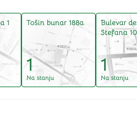
a 1
Tošin bunar 188a
Bulevar de
Stefana 10
1
1
Na stanju
Na stanju