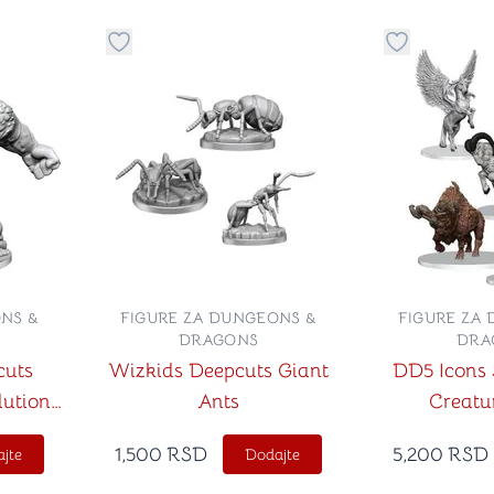
stvari u kategoriju omiljeno
Dugme za dodavanje stvari u kategoriju omilje
Dugme za do
NS &
FIGURE ZA DUNGEONS &
FIGURE ZA
DRAGONS
DRA
cuts
Wizkids Deepcuts Giant
DD5 Icons
lution
Ants
Creatur
1,500
RSD
5,200
RSD
jte
Dodajte