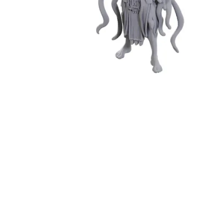
Igre na srpskom
Puzzle 1000 delova
Puzzle 2000 delova
(TCG)
Yu-Gi-Oh
Pokemon
One Piece
Riftbound
Karte za igra
Karte Bicycle
Karte Fournier
Tarot karte
Setovi za poker