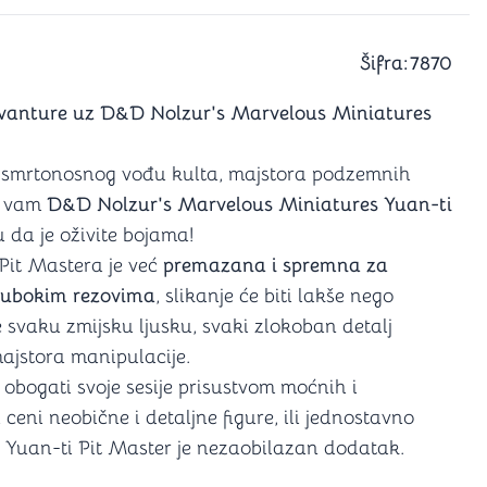
a igranje
 karte
D6 (za Jamb)
Šifra:
7870
Avanture uz D&D Nolzur's Marvelous Miniatures
 i smrtonosnog vođu kulta, majstora podzemnih
o vam
D&D Nolzur's Marvelous Miniatures Yuan-ti
da je oživite bojama!
Pit Mastera je već
premazana i spremna za
ubokim rezovima
, slikanje će biti lakše nego
svaku zmijsku ljusku, svaki zlokoban detalj
majstora manipulacije.
 obogati svoje sesije prisustvom moćnih i
 ceni neobične i detaljne figure, ili jednostavno
, Yuan-ti Pit Master je nezaobilazan dodatak.