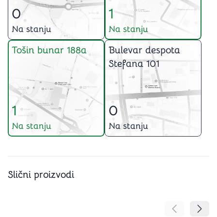
0
1
Na stanju
Na stanju
Tošin bunar 188a
Bulevar despota
Stefana 101
1
0
Na stanju
Na stanju
Slični proizvodi
Pomeranje sa
Pomer