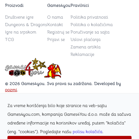
Proizvodi
Games4you
Pravilnici
Društvene igre
O nama
Politika privatnosti
Dungeons & Dragons
Kontakt
Politika o kolačićima
Igre na srpskom
Registruj se
Poručivanje sa sajta
TCG
Prijavi se
Uslovi plaćanja
Zamena artikla
Reklamacije
Games4you logo
© 2026 Games4you. Sva prava su zadržana. Developed by
oozmi
.
Za vreme korišćenja bilo koje stranice na veb-sajtu
Posetite Facebook stranicu /Games4you.rs
Games4you.com, kompanija Games4You d.o.o. može da sačuva
određene informacije na korisnikov uređaj, putem "kolačića"
Zapratite Instagram profil @games4yours
(eng. "cookies"). Pogledajte našu
polisu kolačića
.