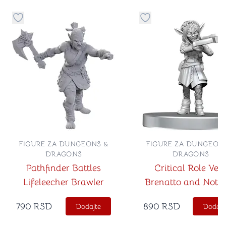
Dugme za dodavanje stvari u kategoriju omiljeno
Dugme za dodavanje st
FIGURE ZA DUNGEONS &
FIGURE ZA DUNGEON
DRAGONS
DRAGONS
Pathfinder Battles
Critical Role Vet
Lifeleecher Brawler
Brenatto and Nott 
Brave
790
RSD
890
RSD
Dodajte
Dodajt