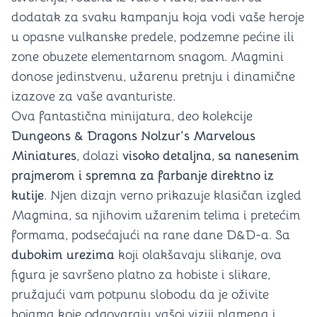
dodatak za svaku kampanju koja vodi vaše heroje
u opasne vulkanske predele, podzemne pećine ili
zone obuzete elementarnom snagom. Magmini
donose jedinstvenu, užarenu pretnju i dinamične
izazove za vaše avanturiste.
Ova fantastična minijatura, deo kolekcije
Dungeons & Dragons Nolzur’s Marvelous
Miniatures
, dolazi
visoko detaljna, sa nanesenim
prajmerom i spremna za farbanje direktno iz
kutije
. Njen dizajn verno prikazuje klasičan izgled
Magmina, sa njihovim užarenim telima i pretećim
formama, podsećajući na rane dane D&D-a. Sa
dubokim urezima
koji olakšavaju slikanje, ova
figura je savršeno platno za hobiste i slikare,
pružajući vam potpunu slobodu da je oživite
bojama koje odgovaraju vašoj viziji plamena i