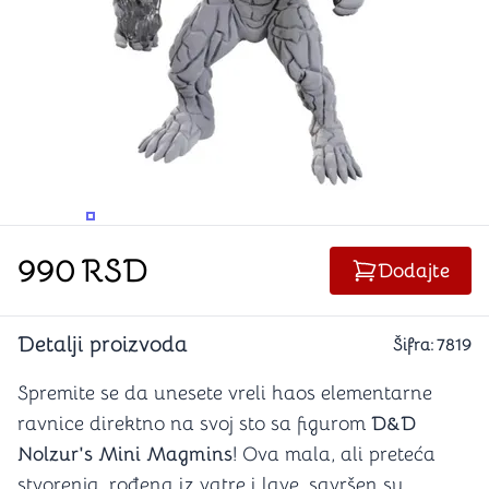
PROMENITE UGAO GLEDANJA
PROMENITE UGAO GLEDANJA
990
RSD
Dodajte
Detalji proizvoda
Šifra:
7819
Spremite se da unesete vreli haos elementarne
ravnice direktno na svoj sto sa figurom
D&D
Nolzur's Mini Magmins
! Ova mala, ali preteća
stvorenja, rođena iz vatre i lave, savršen su