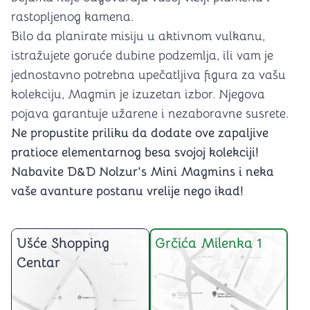
rastopljenog kamena.
Bilo da planirate misiju u aktivnom vulkanu,
istražujete goruće dubine podzemlja, ili vam je
jednostavno potrebna upečatljiva figura za vašu
kolekciju, Magmin je izuzetan izbor. Njegova
pojava garantuje užarene i nezaboravne susrete.
Ne propustite priliku da dodate ove zapaljive
pratioce elementarnog besa svojoj kolekciji!
Nabavite D&D Nolzur's Mini Magmins i neka
vaše avanture postanu vrelije nego ikad!
Ušće Shopping
Grčića Milenka 1
Centar