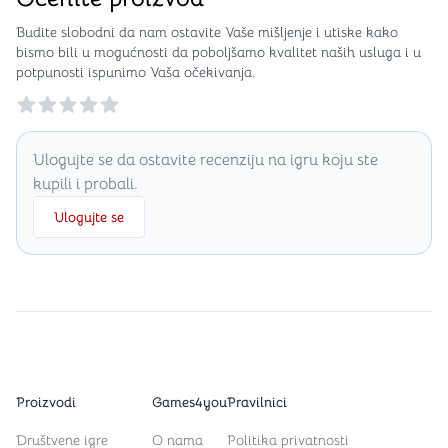
Budite slobodni da nam ostavite Vaše mišljenje i utiske kako
bismo bili u mogućnosti da poboljšamo kvalitet naših usluga i u
potpunosti ispunimo Vaša očekivanja.
Reviews
Ulogujte se da ostavite recenziju na igru koju ste
kupili i probali.
Ulogujte se
Proizvodi
Games4you
Pravilnici
Društvene igre
O nama
Politika privatnosti