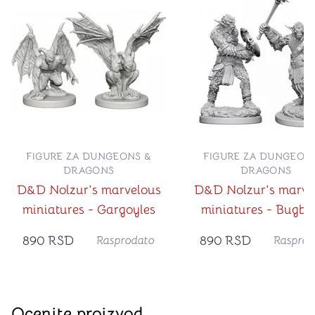
FIGURE ZA DUNGEONS &
FIGURE ZA DUNGEON
DRAGONS
DRAGONS
D&D Nolzur's marvelous
D&D Nolzur's marve
miniatures - Gargoyles
miniatures - Bugbe
890
RSD
890
RSD
Rasprodato
Rasprod
Ocenite proizvod