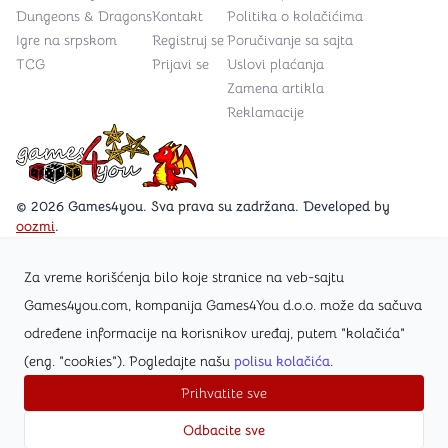
Dungeons & Dragons
Kontakt
Politika o kolačićima
Igre na srpskom
Registruj se
Poručivanje sa sajta
TCG
Prijavi se
Uslovi plaćanja
Zamena artikla
Reklamacije
Games4you logo
© 2026 Games4you. Sva prava su zadržana. Developed by
oozmi
.
Za vreme korišćenja bilo koje stranice na veb-sajtu
Posetite Facebook stranicu /Games4you.rs
Games4you.com, kompanija Games4You d.o.o. može da sačuva
određene informacije na korisnikov uređaj, putem "kolačića"
Zapratite Instagram profil @games4yours
(eng. "cookies"). Pogledajte našu
polisu kolačića
.
Prihvatite sve
Odbacite sve