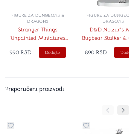
FIGURE ZA DUNGEONS &
FIGURE ZA DUNGEON
DRAGONS
DRAGONS
Stranger Things
D&D Nolzur's Mi
Unpainted Miniatures
Bugbear Stalker & Go
Demodogs
Hexer
990
RSD
890
RSD
Dodajte
Dodajt
Preporučeni proizvodi
Pomeranje sa
Pomer
Dugme za dodavanje stvari u kategoriju omiljeno
Dugme za dodavanje st