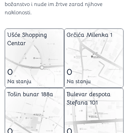
božanstvo i nude im žrtve zarad njihove
naklonosti.
Ušće Shopping
Grčića Milenka 1
Centar
0
0
Na stanju
Na stanju
Tošin bunar 188a
Bulevar despota
Stefana 101
0
0