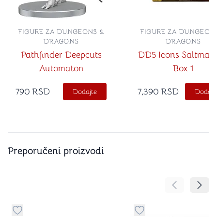
FIGURE ZA DUNGEONS &
FIGURE ZA DUNGEON
DRAGONS
DRAGONS
Pathfinder Deepcuts
DD5 Icons Saltmars
Automaton
Box 1
790
RSD
7,390
RSD
Dodajte
Dodajt
Preporučeni proizvodi
Pomeranje sa
Pomer
Dugme za dodavanje stvari u kategoriju omiljeno
Dugme za dodavanje st