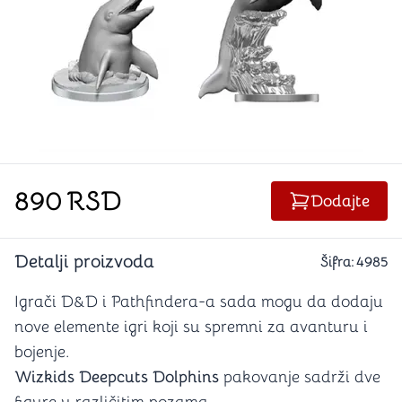
890
RSD
Dodajte
Detalji proizvoda
Šifra:
4985
Igrači D&D i Pathfindera-a sada mogu da dodaju
nove elemente igri koji su spremni za avanturu i
bojenje.
Wizkids Deepcuts Dolphins
pakovanje sadrži dve