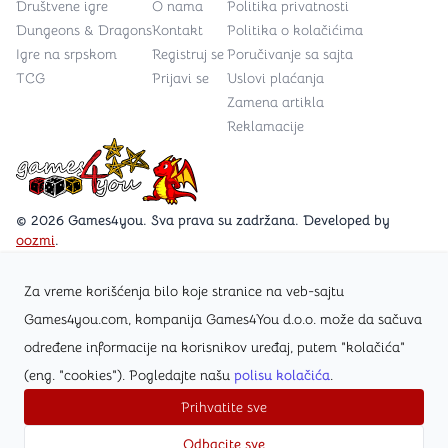
Društvene igre
O nama
Politika privatnosti
Dungeons & Dragons
Kontakt
Politika o kolačićima
Igre na srpskom
Registruj se
Poručivanje sa sajta
TCG
Prijavi se
Uslovi plaćanja
Zamena artikla
Reklamacije
Games4you logo
© 2026 Games4you. Sva prava su zadržana. Developed by
oozmi
.
Za vreme korišćenja bilo koje stranice na veb-sajtu
Posetite Facebook stranicu /Games4you.rs
Games4you.com, kompanija Games4You d.o.o. može da sačuva
određene informacije na korisnikov uređaj, putem "kolačića"
Zapratite Instagram profil @games4yours
(eng. "cookies"). Pogledajte našu
polisu kolačića
.
Prihvatite sve
Odbacite sve