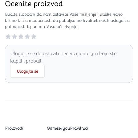
Ocenite proizvod
Budite slobodni da nam ostavite Vaše mišljenje i utiske kako
bismo bili u mogućnosti da poboljšamo kvalitet naših usluga i u
potpunosti ispunimo Vaša očekivanja.
Reviews
Ulogujte se da ostavite recenziju na igru koju ste
kupili i probali.
Ulogujte se
Proizvodi
Games4you
Pravilnici