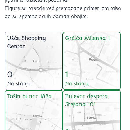
figure u različitim pozama.
Figure su takođe već premazane primer-om tako
da su spemne da ih odmah obojite.
Ušće Shopping
Grčića Milenka 1
Centar
0
1
Na stanju
Na stanju
Tošin bunar 188a
Bulevar despota
Stefana 101