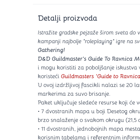
Šah
Podloge z
Domine
Zaštite za
Detalji proizvoda
4 u 1 igre
Kockice 
Backgammon (Tavla)
Kutijice
Istražite gradske pejzaže širom sveta do
kampanji najbolje "roleplaying" igre na s
Gathering!
nje
D&D Guildmaster's Guide To Ravnica M
Mozgalice
i mogu koristiti za poboljšanje iskust
Hanayama
koristeći
Guildmasters 'Guide to Ravnic
Kocke
U ovoj izdržljivoj fascikli nalazi se 20 
Ostale mozgalice
markerima za suvo brisanje.
Stripovi
Paket uključuje sledeće resurse koji ć
• 7 dvostranih mapa u boji Desetog okr
brzo snalaženje o svakom okrugu (21,5 
• 11 dvostranih, jednobojnih mapa mest
korisnim tabelama i referentnim informa