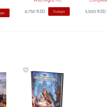
Witchlight HC
Complete
Dra
6,750
RSD
5,500
RSD
Dodajte
jte
stvari u kategoriju omiljeno
Dugme za dodavanje stvari u kategoriju omilje