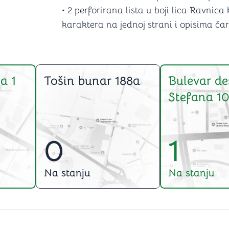
• 2 perforirana lista u boji lica Ravnic
karaktera na jednoj strani i opisima čar
a 1
Tošin bunar 188a
Bulevar de
Stefana 10
0
1
Na stanju
Na stanju