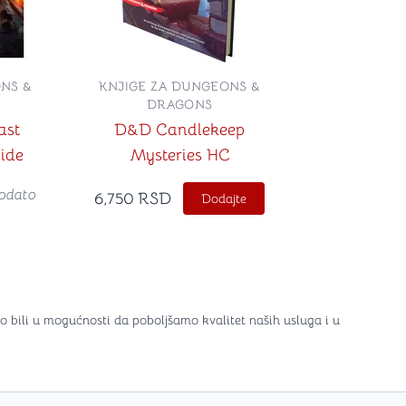
NS &
KNJIGE ZA DUNGEONS &
DRAGONS
ast
D&D Candlekeep
ide
Mysteries HC
odato
6,750
RSD
Dodajte
o bili u mogućnosti da poboljšamo kvalitet naših usluga i u