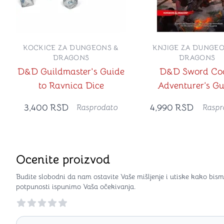
KOCKICE ZA DUNGEONS &
KNJIGE ZA DUNGEO
DRAGONS
DRAGONS
D&D Guildmaster's Guide
D&D Sword Co
to Ravnica Dice
Adventurer’s Gu
3,400
RSD
4,990
RSD
Rasprodato
Raspr
Ocenite proizvod
Budite slobodni da nam ostavite Vaše mišljenje i utiske kako bism
potpunosti ispunimo Vaša očekivanja.
Reviews