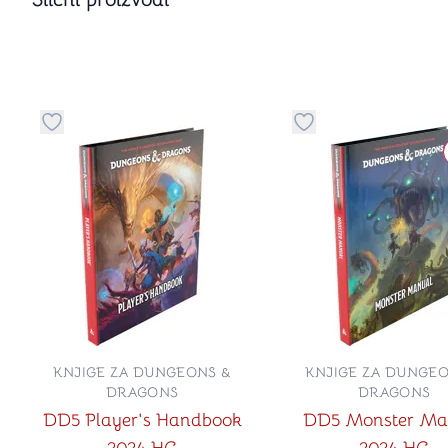
Dugme za dodavanje stvari u kategoriju omiljeno
Dugme za dodavanje 
KNJIGE ZA DUNGEONS &
KNJIGE ZA DUNGEO
DRAGONS
DRAGONS
DD5 Player's Handbook
DD5 Monster Ma