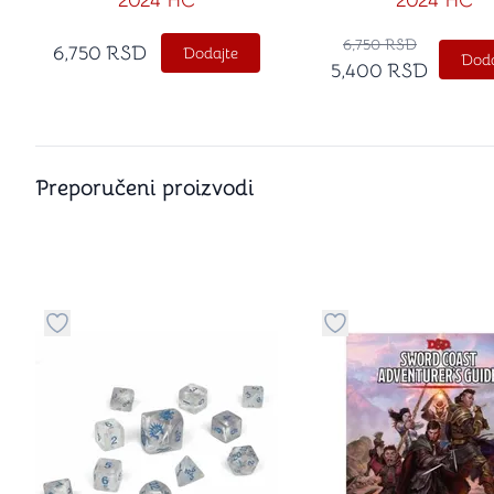
2024 HC
2024 HC
6,750
RSD
6,750
RSD
Dodajte
Doda
5,400
RSD
Preporučeni proizvodi
Dugme za dodavanje stvari u kategoriju omiljeno
Dugme za dodavanje 