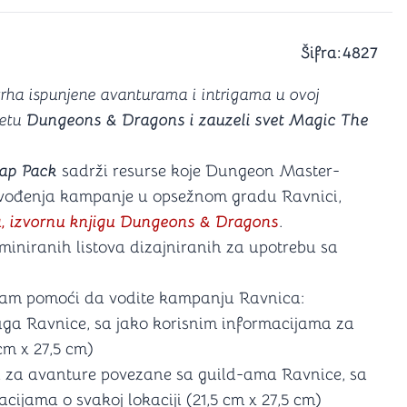
a igranje
 karte
D6 (za Jamb)
Šifra:
4827
 vrha ispunjene avanturama i intrigama u ovoj
vetu
Dungeons & Dragons i zauzeli svet Magic The
ap Pack
sadrži resurse koje Dungeon Master-
va vođenja kampanje u opsežnom gradu Ravnici,
a, izvornu knjigu Dungeons & Dragons
.
laminiranih listova dizajniranih za upotrebu sa
e vam pomoći da vodite kampanju Ravnica:
uga Ravnice, sa jako korisnim informacijama za
cm x 27,5 cm)
a za avanture povezane sa guild-ama Ravnice, sa
cijama o svakoj lokaciji (21,5 cm x 27,5 cm)