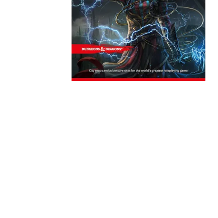
Igre na srpskom
Puzzle 1000 delova
Puzzle 2000 delova
(TCG)
Yu-Gi-Oh
Pokemon
One Piece
Riftbound
Karte za igra
Karte Bicycle
Karte Fournier
Tarot karte
Setovi za poker