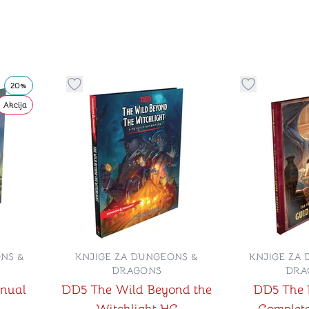
20%
stvari u kategoriju omiljeno
Dugme za dodavanje stvari u kategoriju omilje
Dugme za do
Akcija
NS &
KNJIGE ZA DUNGEONS &
KNJIGE ZA
DRAGONS
DRA
nual
DD5 The Wild Beyond the
DD5 The P