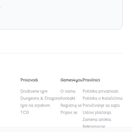
.
Proizvodi
Games4you
Pravilnici
Društvene igre
O nama
Politika privatnosti
Dungeons & Dragons
Kontakt
Politika o kolačićima
Igre na srpskom
Registruj se
Poručivanje sa sajta
TCG
Prijavi se
Uslovi plaćanja
Zamena artikla
Reklamacije