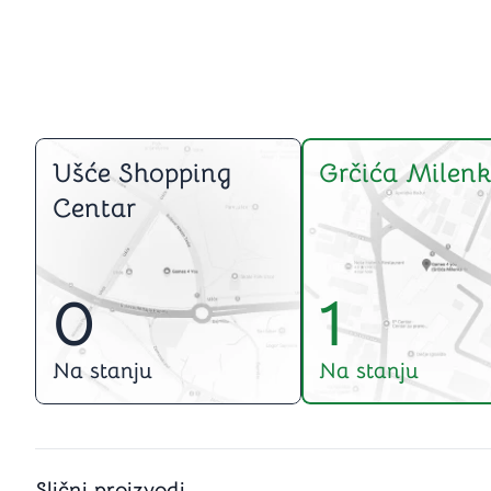
Ušće Shopping
Grčića Milenk
Centar
0
1
Na stanju
Na stanju
Slični proizvodi