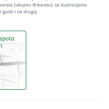
a karata (ukupno 18 karata), sa ilustracijama
i guild-i na drugoj.
spota
1