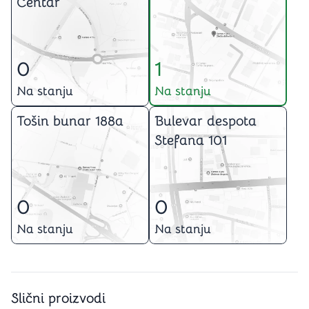
Centar
0
1
Na stanju
Na stanju
Tošin bunar 188a
Bulevar despota
Stefana 101
0
0
Na stanju
Na stanju
Slični proizvodi