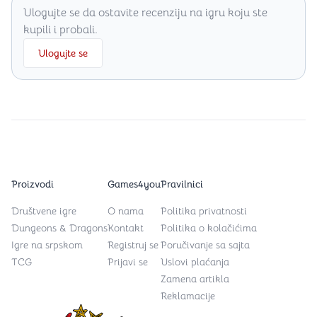
Ulogujte se da ostavite recenziju na igru koju ste
kupili i probali.
Ulogujte se
Proizvodi
Games4you
Pravilnici
Društvene igre
O nama
Politika privatnosti
Dungeons & Dragons
Kontakt
Politika o kolačićima
Igre na srpskom
Registruj se
Poručivanje sa sajta
TCG
Prijavi se
Uslovi plaćanja
Zamena artikla
Reklamacije
Games4you logo