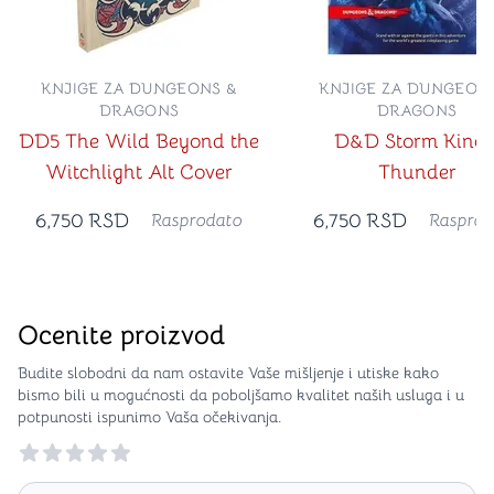
KNJIGE ZA DUNGEONS &
KNJIGE ZA DUNGEON
DRAGONS
DRAGONS
DD5 The Wild Beyond the
D&D Storm King'
Witchlight Alt Cover
Thunder
6,750
RSD
6,750
RSD
Rasprodato
Rasprod
Ocenite proizvod
Budite slobodni da nam ostavite Vaše mišljenje i utiske kako
bismo bili u mogućnosti da poboljšamo kvalitet naših usluga i u
potpunosti ispunimo Vaša očekivanja.
Reviews