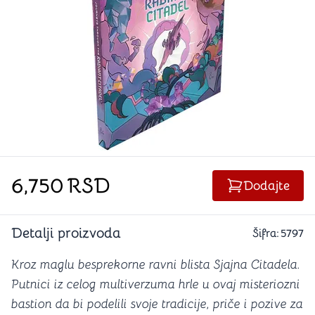
6,750
RSD
Dodajte
Detalji proizvoda
Šifra:
5797
Kroz maglu besprekorne ravni blista Sjajna Citadela.
Putnici iz celog multiverzuma hrle u ovaj misteriozni
bastion da bi podelili svoje tradicije, priče i pozive za