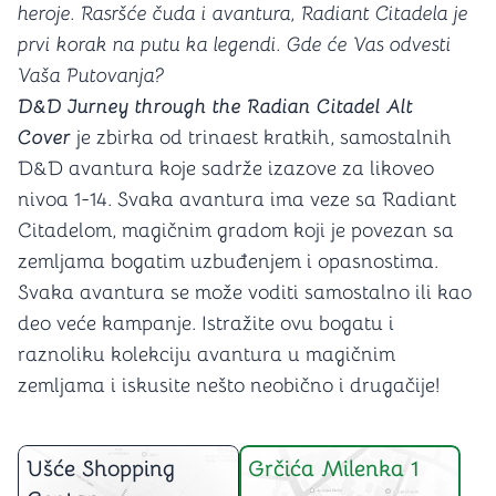
heroje. Rasršće čuda i avantura, Radiant Citadela je
prvi korak na putu ka legendi. Gde će Vas odvesti
Vaša Putovanja?
D&D Jurney through the Radian Citadel Alt
Cover
je zbirka od trinaest kratkih, samostalnih
D&D avantura koje sadrže izazove za likoveo
nivoa 1-14. Svaka avantura ima veze sa Radiant
Citadelom, magičnim gradom koji je povezan sa
zemljama bogatim uzbuđenjem i opasnostima.
Svaka avantura se može voditi samostalno ili kao
deo veće kampanje. Istražite ovu bogatu i
raznoliku kolekciju avantura u magičnim
zemljama i iskusite nešto neobično i drugačije!
Ušće Shopping
Grčića Milenka 1