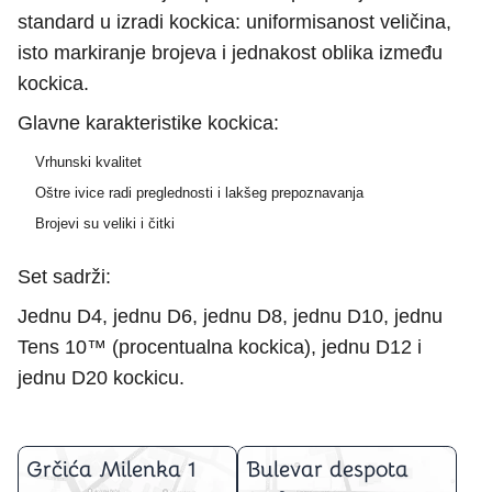
standard u izradi kockica: uniformisanost veličina,
isto markiranje brojeva i jednakost oblika između
kockica.
Glavne karakteristike kockica:
Vrhunski kvalitet
Oštre ivice radi preglednosti i lakšeg prepoznavanja
Brojevi su veliki i čitki
Set sadrži:
Jednu D4, jednu D6, jednu D8, jednu D10, jednu
Tens 10™ (procentualna kockica), jednu D12 i
jednu D20 kockicu.
Grčića Milenka 1
Bulevar despota