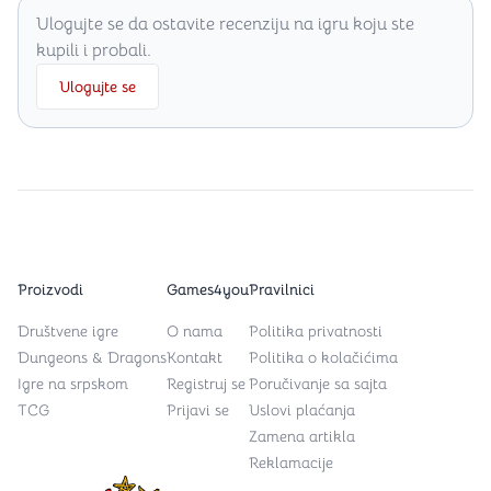
Ulogujte se da ostavite recenziju na igru koju ste
kupili i probali.
Ulogujte se
Proizvodi
Games4you
Pravilnici
Društvene igre
O nama
Politika privatnosti
Dungeons & Dragons
Kontakt
Politika o kolačićima
Igre na srpskom
Registruj se
Poručivanje sa sajta
TCG
Prijavi se
Uslovi plaćanja
Zamena artikla
Reklamacije
Games4you logo