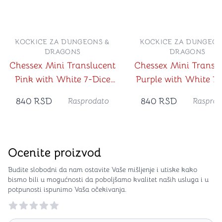
KOCKICE ZA DUNGEONS &
KOCKICE ZA DUNGEON
DRAGONS
DRAGONS
Chessex Mini Translucent
Chessex Mini Transl
Pink with White 7-Dice
Purple with White 7-
Set
Set
840
RSD
840
RSD
Rasprodato
Rasprod
Ocenite proizvod
Budite slobodni da nam ostavite Vaše mišljenje i utiske kako
bismo bili u mogućnosti da poboljšamo kvalitet naših usluga i u
potpunosti ispunimo Vaša očekivanja.
Reviews