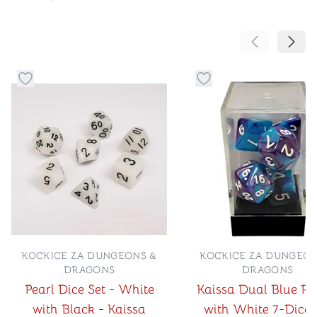
Pomeranje sa
Pomer
Dugme za dodavanje stvari u kategoriju omiljeno
Dugme za dodavanje st
KOCKICE ZA DUNGEONS &
KOCKICE ZA DUNGEON
DRAGONS
DRAGONS
Pearl Dice Set - White
Kaissa Dual Blue Pu
with Black - Kaissa
with White 7-Dice 