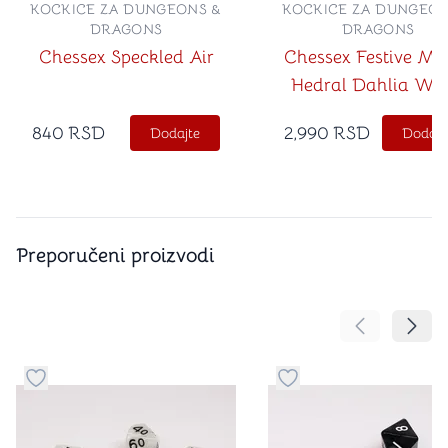
KOCKICE ZA DUNGEONS &
KOCKICE ZA DUNGEON
DRAGONS
DRAGONS
Chessex Speckled Air
Chessex Festive Me
Hedral Dahlia Whi
Luminary 7-Die S
840
RSD
2,990
RSD
Dodajte
Dodajt
Preporučeni proizvodi
Pomeranje sa
Pomer
Dugme za dodavanje stvari u kategoriju omiljeno
Dugme za dodavanje st