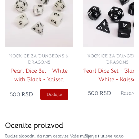
KOCKICE ZA DUNGEONS &
KOCKICE ZA DUNGEON
DRAGONS
DRAGONS
Pearl Dice Set - White
Pearl Dice Set - Black
with Black - Kaissa
White - Kaissa
500
RSD
Rasprod
500
RSD
Dodajte
Ocenite proizvod
Budite slobodni da nam ostavite Vaše mišljenje i utiske kako