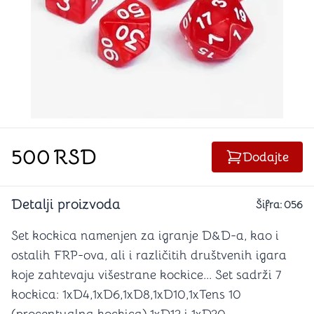
500
RSD
Dodajte
Detalji proizvoda
Šifra:
056
Set kockica namenjen za igranje D&D-a, kao i
ostalih FRP-ova, ali i različitih društvenih igara
koje zahtevaju višestrane kockice... Set sadrži 7
kockica: 1xD4,1xD6,1xD8,1xD10,1xTens 10