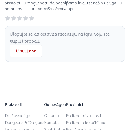
bismo bili u mogućnosti da poboljšamo kvalitet naših usluga i u
potpunosti ispunimo Vaša očekivanja.
Reviews
Ulogujte se da ostavite recenziju na igru koju ste
kupili i probali.
Ulogujte se
Proizvodi
Games4you
Pravilnici
Društvene igre
O nama
Politika privatnosti
Dungeons & Dragons
Kontakt
Politika o kolačićima
Igre na srpskom
Registruj se
Poručivanje sa sajta