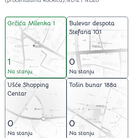
(procentualna kockica),1xD12 i 1xD20
Grčića Milenka 1
Bulevar despota
Stefana 101
1
0
Na stanju
Na stanju
Ušće Shopping
Tošin bunar 188a
Centar
0
0
Na stanju
Na stanju