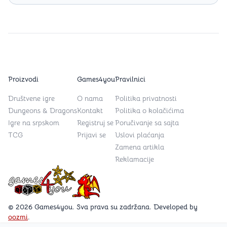
Proizvodi
Games4you
Pravilnici
Društvene igre
O nama
Politika privatnosti
Dungeons & Dragons
Kontakt
Politika o kolačićima
Igre na srpskom
Registruj se
Poručivanje sa sajta
TCG
Prijavi se
Uslovi plaćanja
Zamena artikla
Reklamacije
Games4you logo
© 2026 Games4you. Sva prava su zadržana. Developed by
oozmi
.