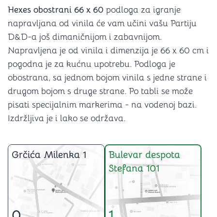
Hexes obostrani 66 x 60
podloga za igranje
napravljana od vinila će vam učini vašu Partiju
D&D-a još dimaničnijom i zabavnijom.
Napravljena je od vinila i dimenzija je 66 x 60 cm i
pogodna je za kućnu upotrebu. Podloga je
obostrana, sa jednom bojom vinila s jedne strane i
drugom bojom s druge strane. Po tabli se može
pisati specijalnim markerima - na vodenoj bazi.
Izdržljiva je i lako se održava.
Grčića Milenka 1
Bulevar despota
Stefana 101
0
1