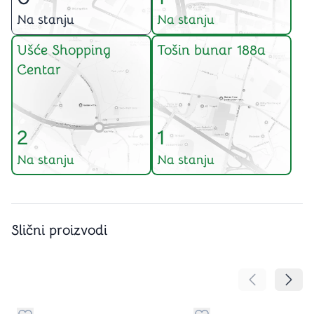
Na stanju
Na stanju
Ušće Shopping
Tošin bunar 188a
Centar
2
1
Na stanju
Na stanju
Slični proizvodi
Pomeranje sa
Pomer