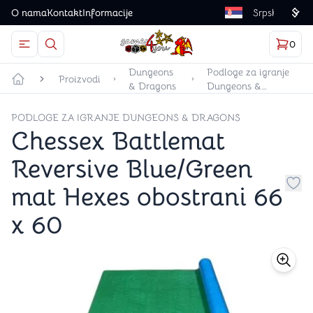
O nama
Kontakt
Informacije
Language
0
Otvorite meni
Dugme u obliku lupe predstavlja ikonicu za otvaranj
Korp
proizv
Games4you logo
Dungeons
Podloge za igranje
Proizvodi
& Dragons
Dungeons &
Početna strana
Dragons
PODLOGE ZA IGRANJE DUNGEONS & DRAGONS
Chessex Battlemat
Reversive Blue/Green
mat Hexes obostrani 66
Dug
x 60
store