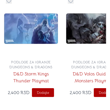
Dugme za dodavanje stvari u kategoriju omiljeno
Dugme za dodavanje st
PODLOGE ZA IGRANJE
PODLOGE ZA IGRAN
DUNGEONS & DRAGONS
DUNGEONS & DRAGO
D&D Storm Kings
D&D Volos Guide 
Thunder Playmat
Monsters Playma
2,400
RSD
2,400
RSD
Dodajte
Dodajt