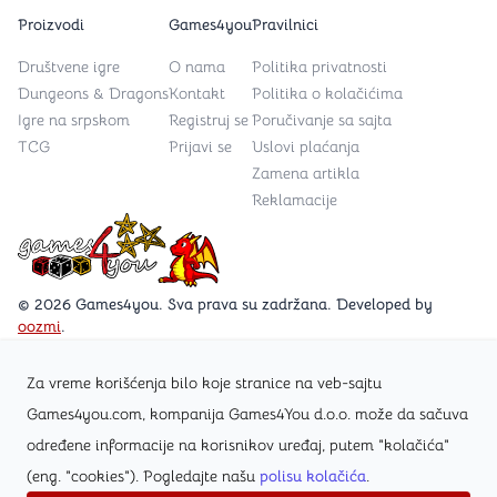
Proizvodi
Games4you
Pravilnici
Društvene igre
O nama
Politika privatnosti
Dungeons & Dragons
Kontakt
Politika o kolačićima
Igre na srpskom
Registruj se
Poručivanje sa sajta
TCG
Prijavi se
Uslovi plaćanja
Zamena artikla
Reklamacije
Games4you logo
© 2026 Games4you. Sva prava su zadržana. Developed by
oozmi
.
Za vreme korišćenja bilo koje stranice na veb-sajtu
Posetite Facebook stranicu /Games4you.rs
Games4you.com, kompanija Games4You d.o.o. može da sačuva
određene informacije na korisnikov uređaj, putem "kolačića"
Zapratite Instagram profil @games4yours
(eng. "cookies"). Pogledajte našu
polisu kolačića
.