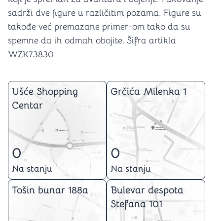
sadrži dve figure u različitim pozama. Figure su
takođe već premazane primer-om tako da su
spemne da ih odmah obojite. Šifra artikla
WZK73830
Ušće Shopping
Grčića Milenka 1
Centar
0
0
Na stanju
Na stanju
Tošin bunar 188a
Bulevar despota
Stefana 101