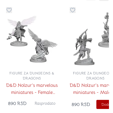
Dugme za dodavanje stvari u kategoriju omiljeno
Dugme za dodavanje st
FIGURE ZA DUNGEONS &
FIGURE ZA DUNGEON
DRAGONS
DRAGONS
D&D Nolzur's marvelous
D&D Nolzur's marve
miniatures - Female
miniatures - Male 
Aasimar Wizard
Druid
890
RSD
Rasprodato
890
RSD
Dodajt