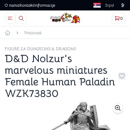
O nama
Kontakt
Informacije
Language
0
Otvorite meni
Dugme u obliku lupe predstavlja ikonicu za otvaranj
Korp
proizv
Games4you logo
Proizvodi
Početna strana
FIGURE ZA DUNGEONS & DRAGONS
D&D Nolzur's
marvelous miniatures
Female Human Paladin
Dug
WZK73830
store