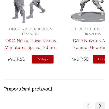
FIGURE ZA DUNGEONS &
FIGURE ZA DUNGEON
DRAGONS
DRAGONS
D&D Nolzur's Marvelous
D&D Nolzur's Mi
Miniatures Special Edition
Equinal Guardina
Baldur's Gate 3 Lae'zel &
990
RSD
1,490
RSD
Dodajte
Dodajt
Shadowheart
Preporučeni proizvodi
Pomeranje sa
Pomer