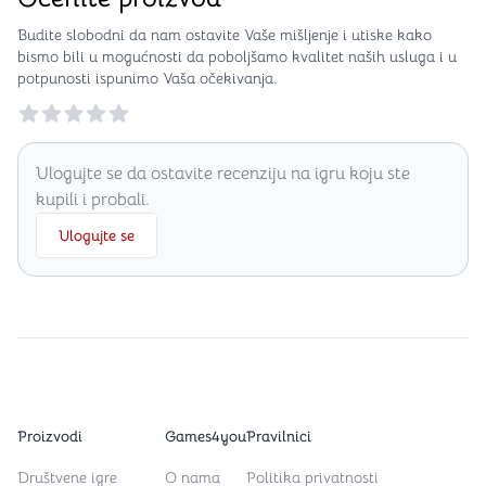
Budite slobodni da nam ostavite Vaše mišljenje i utiske kako
bismo bili u mogućnosti da poboljšamo kvalitet naših usluga i u
potpunosti ispunimo Vaša očekivanja.
Reviews
Ulogujte se da ostavite recenziju na igru koju ste
kupili i probali.
Ulogujte se
Proizvodi
Games4you
Pravilnici
Društvene igre
O nama
Politika privatnosti