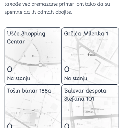
takođe već premazane primer-om tako da su
spemne da ih odmah obojite.
Ušće Shopping
Grčića Milenka 1
Centar
0
0
Na stanju
Na stanju
Tošin bunar 188a
Bulevar despota
Stefana 101
0
0