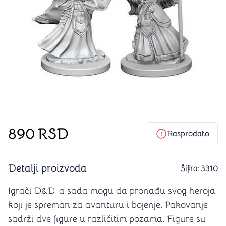
890
RSD
Rasprodato
Detalji proizvoda
Šifra:
3310
Igrači D&D-a sada mogu da pronađu svog heroja
koji je spreman za avanturu i bojenje. Pakovanje
sadrži dve figure u različitim pozama. Figure su