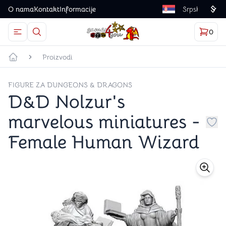
O nama
Kontakt
Informacije
Language
0
Otvorite meni
Dugme u obliku lupe predstavlja ikonicu za otvaranj
Korp
proizv
Games4you logo
Proizvodi
Početna strana
FIGURE ZA DUNGEONS & DRAGONS
D&D Nolzur's
marvelous miniatures -
Dug
Female Human Wizard
store