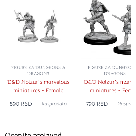
FIGURE ZA DUNGEONS &
FIGURE ZA DUNGEON
DRAGONS
DRAGONS
D&D Nolzur's marvelous
D&D Nolzur's marve
miniatures - Female
miniatures - Fema
Human Barbarian
Human Ranger
890
RSD
790
RSD
Rasprodato
Rasprod
Ocenite proizvod