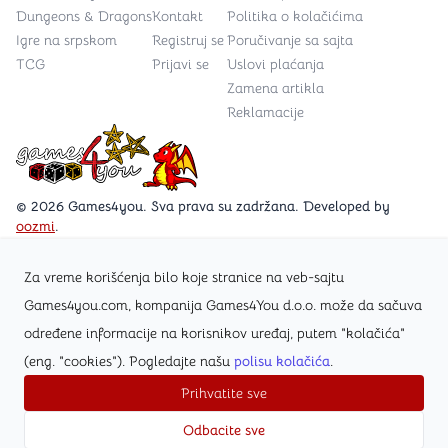
Dungeons & Dragons
Kontakt
Politika o kolačićima
Igre na srpskom
Registruj se
Poručivanje sa sajta
TCG
Prijavi se
Uslovi plaćanja
Zamena artikla
Reklamacije
Games4you logo
© 2026 Games4you. Sva prava su zadržana. Developed by
oozmi
.
Za vreme korišćenja bilo koje stranice na veb-sajtu
Posetite Facebook stranicu /Games4you.rs
Games4you.com, kompanija Games4You d.o.o. može da sačuva
određene informacije na korisnikov uređaj, putem "kolačića"
Zapratite Instagram profil @games4yours
(eng. "cookies"). Pogledajte našu
polisu kolačića
.
Prihvatite sve
Odbacite sve