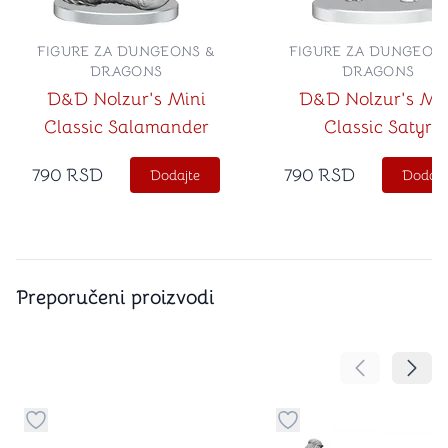
FIGURE ZA DUNGEONS &
FIGURE ZA DUNGEON
DRAGONS
DRAGONS
D&D Nolzur's Mini
D&D Nolzur's Mi
Classic Salamander
Classic Satyr
790
RSD
790
RSD
Dodajte
Dodajt
Preporučeni proizvodi
Pomeranje sa
Pomer
Dugme za dodavanje stvari u kategoriju omiljeno
Dugme za dodavanje st