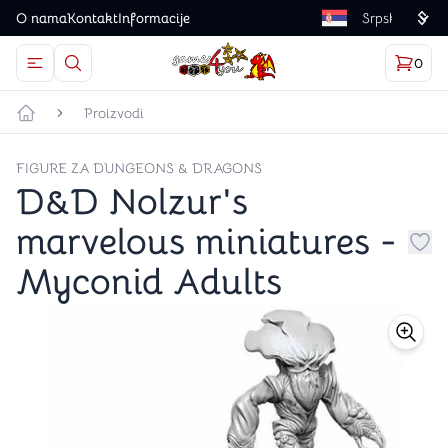
O nama
Kontakt
Informacije
Language
0
Otvorite meni
Dugme u obliku lupe predstavlja ikonicu za otvaranj
Korp
proizv
Games4you logo
Proizvodi
Početna strana
FIGURE ZA DUNGEONS & DRAGONS
D&D Nolzur's
marvelous miniatures -
Dug
Myconid Adults
store