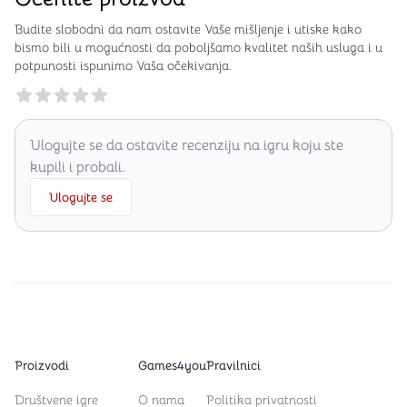
Budite slobodni da nam ostavite Vaše mišljenje i utiske kako
bismo bili u mogućnosti da poboljšamo kvalitet naših usluga i u
potpunosti ispunimo Vaša očekivanja.
Reviews
Ulogujte se da ostavite recenziju na igru koju ste
kupili i probali.
Ulogujte se
Proizvodi
Games4you
Pravilnici
Društvene igre
O nama
Politika privatnosti