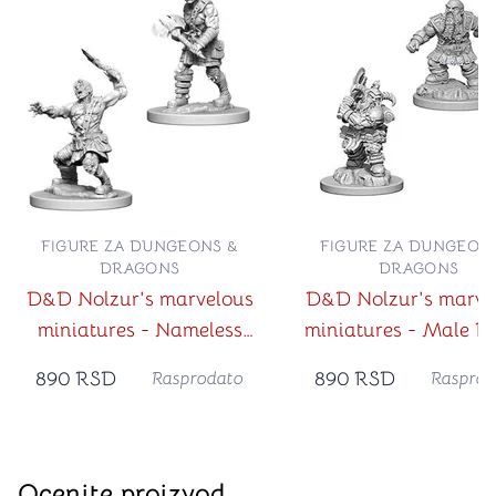
FIGURE ZA DUNGEONS &
FIGURE ZA DUNGEON
DRAGONS
DRAGONS
D&D Nolzur's marvelous
D&D Nolzur's marve
miniatures - Nameless
miniatures - Male D
One
Barbarian
890
RSD
890
RSD
Rasprodato
Rasprod
Ocenite proizvod