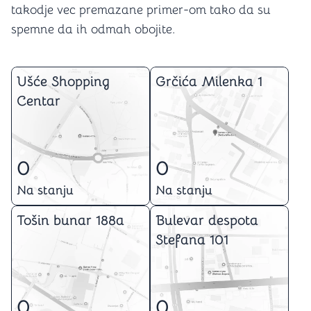
takodje vec premazane primer-om tako da su
spemne da ih odmah obojite.
Ušće Shopping
Grčića Milenka 1
Centar
0
0
Na stanju
Na stanju
Tošin bunar 188a
Bulevar despota
Stefana 101
0
0