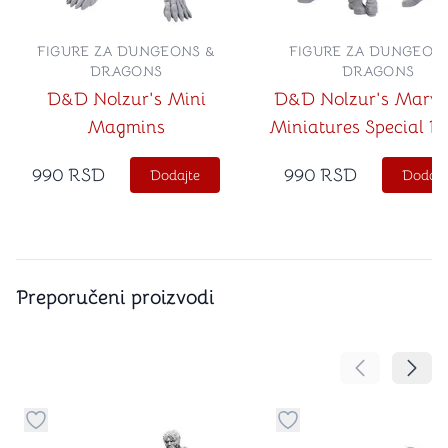
FIGURE ZA DUNGEONS &
FIGURE ZA DUNGEON
DRAGONS
DRAGONS
D&D Nolzur's Mini
D&D Nolzur's Marve
Magmins
Miniatures Special Ed
Baldur's Gate 3 Gal
990
RSD
990
RSD
Dodajte
Dodajt
Astarion
Preporučeni proizvodi
Pomeranje sa
Pomer
Dugme za dodavanje stvari u kategoriju omiljeno
Dugme za dodavanje st