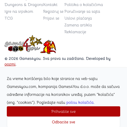
Dungeons & Dragons
Kontakt
Politika o kolačićima
Igre na srpskom
Registruj se
Poručivanje sa sajta
TCG
Prijavi se
Uslovi plaćanja
Zamena artikla
Reklamacije
Games4you logo
© 2026 Games4you. Sva prava su zadržana. Developed by
oozmi
.
Za vreme korišćenja bilo koje stranice na veb-sajtu
Posetite Facebook stranicu /Games4you.rs
Games4you.com, kompanija Games4You d.o.o. može da sačuva
određene informacije na korisnikov uređaj, putem "kolačića"
Zapratite Instagram profil @games4yours
(eng. "cookies"). Pogledajte našu
polisu kolačića
.
Prihvatite sve
Odbacite sve