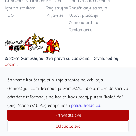
Dungeons & Dragons
Kontakt
Politika o kolačićima
Igre na srpskom
Registruj se
Poručivanje sa sajta
TCG
Prijavi se
Uslovi plaćanja
Zamena artikla
Reklamacije
Games4you logo
© 2026 Games4you. Sva prava su zadržana. Developed by
oozmi
.
Za vreme korišćenja bilo koje stranice na veb-sajtu
Posetite Facebook stranicu /Games4you.rs
Games4you.com, kompanija Games4You d.o.o. može da sačuva
određene informacije na korisnikov uređaj, putem "kolačića"
Zapratite Instagram profil @games4yours
(eng. "cookies"). Pogledajte našu
polisu kolačića
.
Prihvatite sve
Odbacite sve