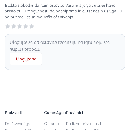
Budite slobodni da nam ostavite Vaše mišljenje i utiske kako
bismo bili u mogućnosti da poboljšamo kvalitet naših usluga i u
potpunosti ispunimo Vaša očekivanja.
Reviews
Ulogujte se da ostavite recenziju na igru koju ste
kupili i probali.
Ulogujte se
Proizvodi
Games4you
Pravilnici
Društvene igre
O nama
Politika privatnosti