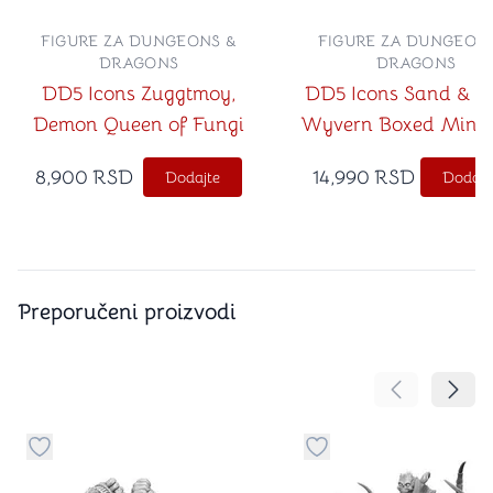
FIGURE ZA DUNGEONS &
FIGURE ZA DUNGEON
DRAGONS
DRAGONS
DD5 Icons Zuggtmoy,
DD5 Icons Sand & S
Demon Queen of Fungi
Wyvern Boxed Minia
8,900
RSD
14,990
RSD
Dodajte
Dodajt
Preporučeni proizvodi
Pomeranje sa
Pomer
Dugme za dodavanje stvari u kategoriju omiljeno
Dugme za dodavanje st