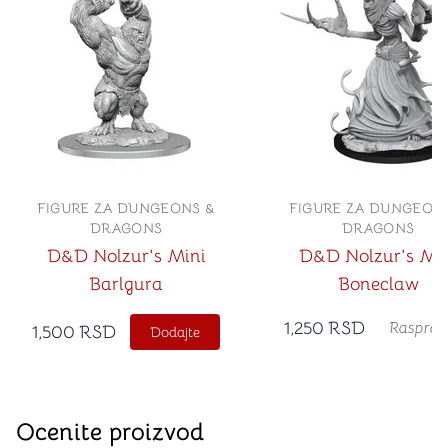
FIGURE ZA DUNGEONS &
FIGURE ZA DUNGEON
DRAGONS
DRAGONS
D&D Nolzur's Mini
D&D Nolzur's Mi
Barlgura
Boneclaw
1,250
RSD
Rasprod
1,500
RSD
Dodajte
Ocenite proizvod