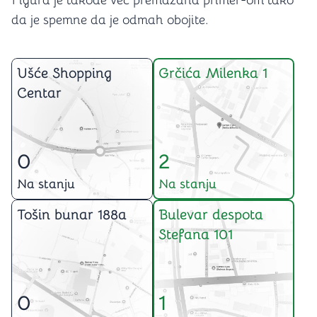
Figura je takođe već premazana primer-om tako
da je spemne da je odmah obojite.
Ušće Shopping
Grčića Milenka 1
Centar
0
2
Na stanju
Na stanju
Tošin bunar 188a
Bulevar despota
Stefana 101
0
1