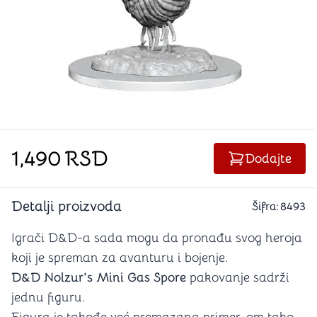
1,490
RSD
Dodajte
Detalji proizvoda
Šifra:
8493
Igrači D&D-a sada mogu da pronađu svog heroja
koji je spreman za avanturu i bojenje.
D&D Nolzur's Mini Gas Spore
pakovanje sadrži
jednu figuru.