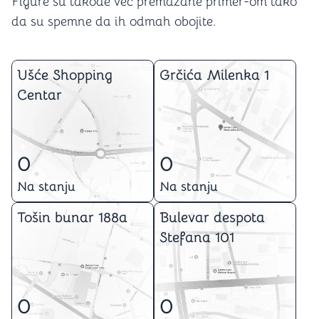
Figure su takođe već premazane primer-om tako
da su spemne da ih odmah obojite.
Ušće Shopping
Grčića Milenka 1
Centar
0
0
Na stanju
Na stanju
Tošin bunar 188a
Bulevar despota
Stefana 101
0
0