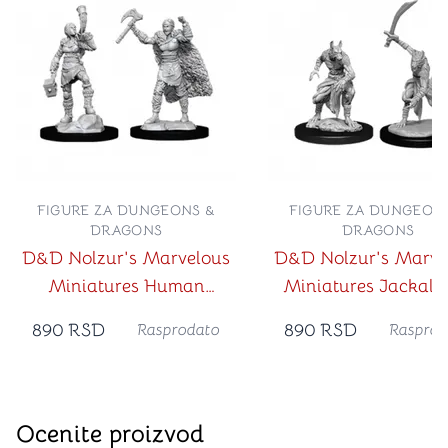
FIGURE ZA DUNGEONS &
FIGURE ZA DUNGEON
DRAGONS
DRAGONS
D&D Nolzur's Marvelous
D&D Nolzur's Marve
Miniatures Human
Miniatures Jackalw
Female Barbarian
890
RSD
890
RSD
Rasprodato
Rasprod
Ocenite proizvod