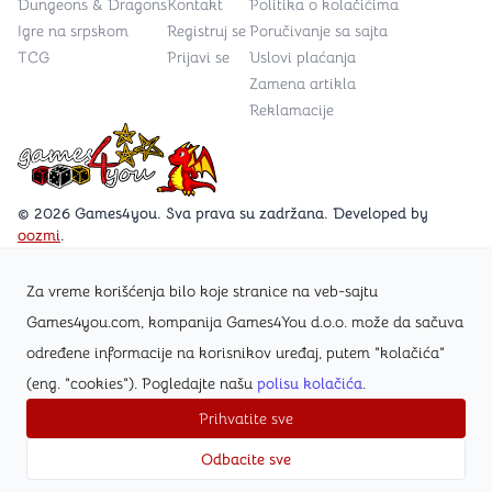
Dungeons & Dragons
Kontakt
Politika o kolačićima
Igre na srpskom
Registruj se
Poručivanje sa sajta
TCG
Prijavi se
Uslovi plaćanja
Zamena artikla
Reklamacije
Games4you logo
© 2026 Games4you. Sva prava su zadržana. Developed by
oozmi
.
Za vreme korišćenja bilo koje stranice na veb-sajtu
Posetite Facebook stranicu /Games4you.rs
Games4you.com, kompanija Games4You d.o.o. može da sačuva
određene informacije na korisnikov uređaj, putem "kolačića"
Zapratite Instagram profil @games4yours
(eng. "cookies"). Pogledajte našu
polisu kolačića
.
Prihvatite sve
Odbacite sve