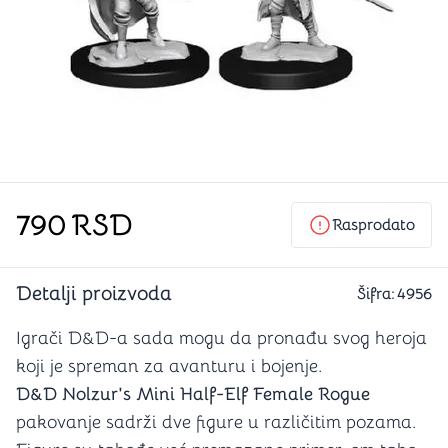
790
RSD
Rasprodato
Detalji proizvoda
Šifra:
4956
Igrači D&D-a sada mogu da pronađu svog heroja
koji je spreman za avanturu i bojenje.
D&D Nolzur's Mini Half-Elf Female Rogue
pakovanje sadrži dve figure u različitim pozama.