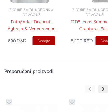
FIGURE ZA DUNGEONS &
FIGURE ZA DUNGEON
DRAGONS
DRAGONS
Pathfinder Deepcuts
DD5 Icons Summon
Aghash & Venedaemon
Creatures Set 1
Pact Daemon
890
RSD
5,200
RSD
Dodajte
Dodajt
Preporučeni proizvodi
Pomeranje sa
Pomer
Dugme za dodavanje stvari u kategoriju omiljeno
Dugme za dodavanje st