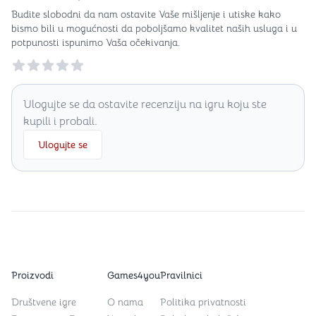
Budite slobodni da nam ostavite Vaše mišljenje i utiske kako
bismo bili u mogućnosti da poboljšamo kvalitet naših usluga i u
potpunosti ispunimo Vaša očekivanja.
Reviews
Ulogujte se da ostavite recenziju na igru koju ste
kupili i probali.
Ulogujte se
Proizvodi
Games4you
Pravilnici
Društvene igre
O nama
Politika privatnosti