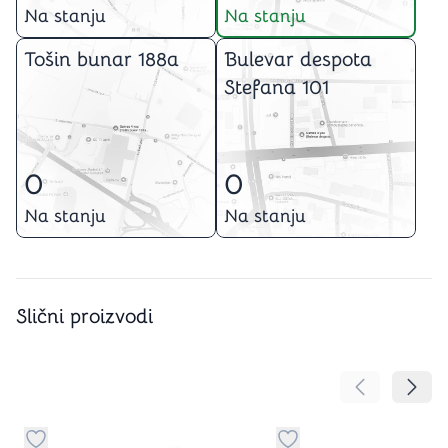
Na stanju
Na stanju
Tošin bunar 188a
Bulevar despota
Stefana 101
0
0
Na stanju
Na stanju
Slični proizvodi
Pomeranje sa
Pomer