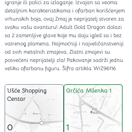
igranje ili polici za izlaganje. Izvajan sa veoma
detaljnim karakteristikama i ofarban korišćenjem
vrhunskih boja, ovaj Zmaj je neprijatelj stvoren za
svaku vašu avanturu! Adult Gold Dragon dolazi
sa 2 zamenljive glave koje mu daju igled sa i bez
vatrenog plamena. Najmoćniji i najveličanstveniji
od svih metalnih zmajeva, Zlatni zmajevi su
posvećeni neprijatelji zla! Pakovanje sadrži jednu
veliku ofarbanu figuru. Šifra artikla WIZ96116
Ušće Shopping
Grčića Milenka 1
Centar
0
1