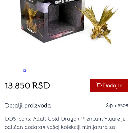
PROMENITE UGAO GLEDANJA
PROMENITE UGAO GLEDANJA
PROMENITE
13,850
RSD
Dodajte
Detalji proizvoda
Šifra:
5508
DD5 Icons: Adult Gold Dragon Premium Figure je
odličan dodatak vašoj kolekciji minijatura za