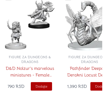
Dugme za dodavanje stvari u kategoriju omiljeno
Dugme za dodavanje st
FIGURE ZA DUNGEONS &
FIGURE ZA DUNGEON
DRAGONS
DRAGONS
D&D Nolzur's marvelous
Pathfinder Deepcu
miniatures - Female
Derakni Locust De
Halfling Fighter
790
RSD
1,390
RSD
Dodajte
Dodajt