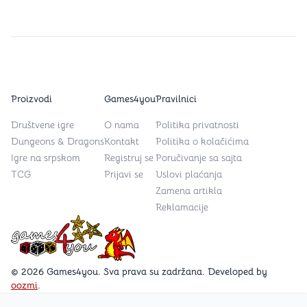
Proizvodi
Games4you
Pravilnici
Društvene igre
O nama
Politika privatnosti
Dungeons & Dragons
Kontakt
Politika o kolačićima
Igre na srpskom
Registruj se
Poručivanje sa sajta
TCG
Prijavi se
Uslovi plaćanja
Zamena artikla
Reklamacije
Games4you logo
© 2026 Games4you. Sva prava su zadržana. Developed by
oozmi
.