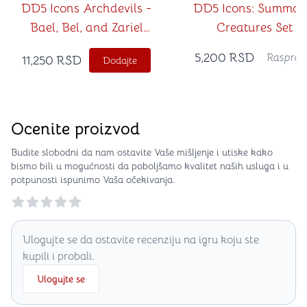
DD5 Icons Archdevils -
DD5 Icons: Summon
Bael, Bel, and Zariel
Creatures Set 2
WIZ96106
5,200
RSD
Rasprod
11,250
RSD
Dodajte
Ocenite proizvod
Budite slobodni da nam ostavite Vaše mišljenje i utiske kako
bismo bili u mogućnosti da poboljšamo kvalitet naših usluga i u
potpunosti ispunimo Vaša očekivanja.
Reviews
Ulogujte se da ostavite recenziju na igru koju ste
kupili i probali.
Ulogujte se