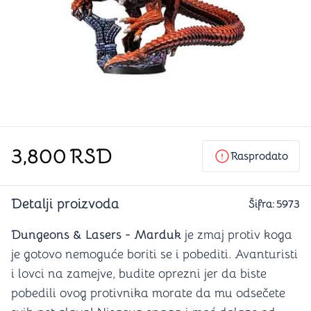
3,800
RSD
Rasprodato
Detalji proizvoda
Šifra:
5973
Dungeons & Lasers - Marduk
je zmaj protiv koga
je gotovo nemoguće boriti se i pobediti. Avanturisti
i lovci na zamejve, budite oprezni jer da biste
pobedili ovog protivnika morate da mu odsečete