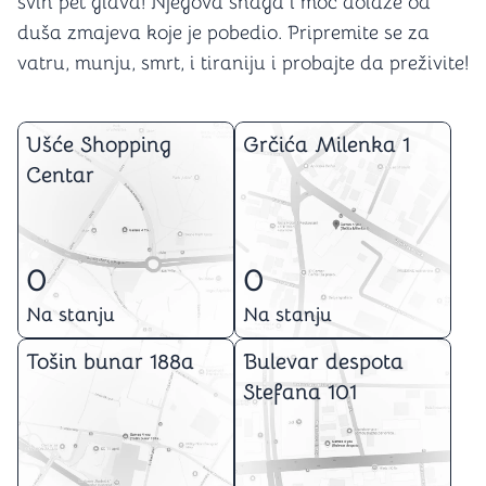
svih pet glava! Njegova snaga i moć dolaze od
duša zmajeva koje je pobedio. Pripremite se za
vatru, munju, smrt, i tiraniju i probajte da preživite!
Ušće Shopping
Grčića Milenka 1
Centar
0
0
Na stanju
Na stanju
Tošin bunar 188a
Bulevar despota
Stefana 101