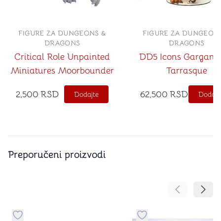
FIGURE ZA DUNGEONS &
FIGURE ZA DUNGEON
DRAGONS
DRAGONS
Critical Role Unpainted
DD5 Icons Gargant
Miniatures Moorbounder
Tarrasque
2,500
RSD
62,500
RSD
Dodajte
Dodajt
Preporučeni proizvodi
Pomeranje sa
Pomer
Dugme za dodavanje stvari u kategoriju omiljeno
Dugme za dodavanje st