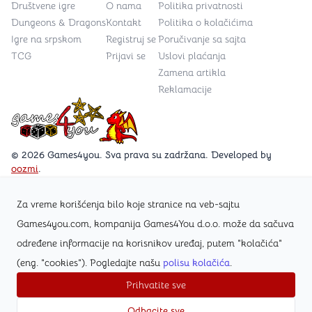
Društvene igre
O nama
Politika privatnosti
Dungeons & Dragons
Kontakt
Politika o kolačićima
Igre na srpskom
Registruj se
Poručivanje sa sajta
TCG
Prijavi se
Uslovi plaćanja
Zamena artikla
Reklamacije
Games4you logo
© 2026 Games4you. Sva prava su zadržana. Developed by
oozmi
.
Za vreme korišćenja bilo koje stranice na veb-sajtu
Posetite Facebook stranicu /Games4you.rs
Games4you.com, kompanija Games4You d.o.o. može da sačuva
određene informacije na korisnikov uređaj, putem "kolačića"
Zapratite Instagram profil @games4yours
(eng. "cookies"). Pogledajte našu
polisu kolačića
.
Prihvatite sve
Odbacite sve