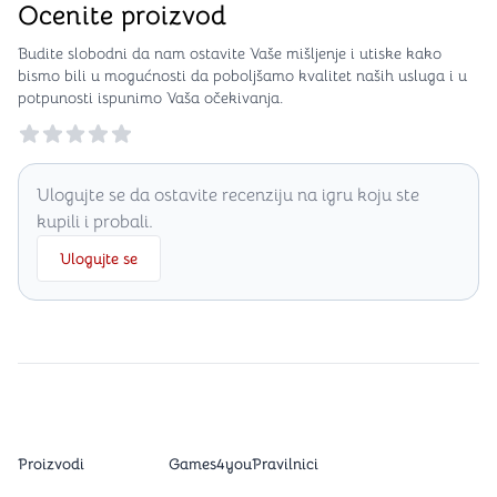
Ocenite proizvod
Budite slobodni da nam ostavite Vaše mišljenje i utiske kako
bismo bili u mogućnosti da poboljšamo kvalitet naših usluga i u
potpunosti ispunimo Vaša očekivanja.
Reviews
Ulogujte se da ostavite recenziju na igru koju ste
kupili i probali.
Ulogujte se
Proizvodi
Games4you
Pravilnici