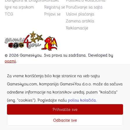
Igre na srpskom
Registruj se
Poručivanje sa sajta
TCG
Prijavi se
Uslovi plaćanja
Zamena artikla
Reklamacije
Games4you logo
© 2026 Games4you. Sva prava su zadržana. Developed by
oozmi
.
Za vreme korišćenja bilo koje stranice na veb-sajtu
Posetite Facebook stranicu /Games4you.rs
Games4you.com, kompanija Games4You d.o.o. može da sačuva
određene informacije na korisnikov uređaj, putem "kolačića"
Zapratite Instagram profil @games4yours
(eng. "cookies"). Pogledajte našu
polisu kolačića
.
Prihvatite sve
Odbacite sve