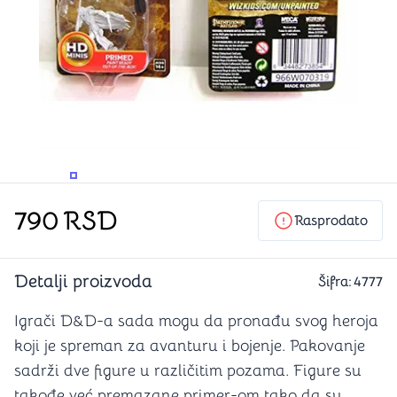
PROMENITE UGAO GLEDANJA
PROMENITE UGAO GLEDANJA
PROMENITE
790
RSD
Rasprodato
Detalji proizvoda
Šifra:
4777
Igrači D&D-a sada mogu da pronađu svog heroja
koji je spreman za avanturu i bojenje. Pakovanje
sadrži dve figure u različitim pozama. Figure su
takođe već premazane primer-om tako da su