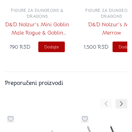
FIGURE ZA DUNGEONS &
FIGURE ZA DUNGEON
DRAGONS
DRAGONS
D&D Nolzur's Mini Goblin
D&D Nolzur's Mi
Male Rogue & Goblin
Merrow
Female Bard
790
RSD
1,500
RSD
Dodajte
Dodajt
Preporučeni proizvodi
Pomeranje sa
Pomer
Dugme za dodavanje stvari u kategoriju omiljeno
Dugme za dodavanje st