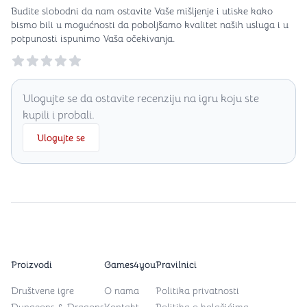
Budite slobodni da nam ostavite Vaše mišljenje i utiske kako
bismo bili u mogućnosti da poboljšamo kvalitet naših usluga i u
potpunosti ispunimo Vaša očekivanja.
Reviews
Ulogujte se da ostavite recenziju na igru koju ste
kupili i probali.
Ulogujte se
Proizvodi
Games4you
Pravilnici
Društvene igre
O nama
Politika privatnosti
Dungeons & Dragons
Kontakt
Politika o kolačićima