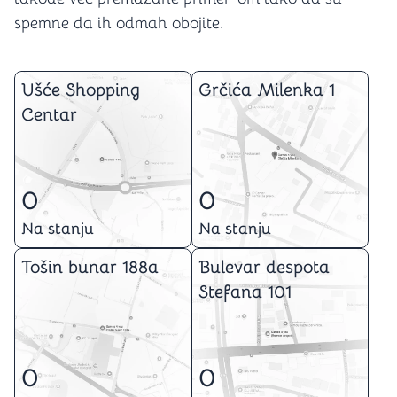
spemne da ih odmah obojite.
Ušće Shopping
Grčića Milenka 1
Centar
0
0
Na stanju
Na stanju
Tošin bunar 188a
Bulevar despota
Stefana 101
0
0