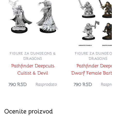
FIGURE ZA DUNGEONS &
FIGURE ZA DUNGEON
DRAGONS
DRAGONS
Pathfinder Deepcuts
Pathfinder Deepcu
Cultist & Devil
Dwarf Female Barba
790
RSD
790
RSD
Rasprodato
Rasprod
Ocenite proizvod