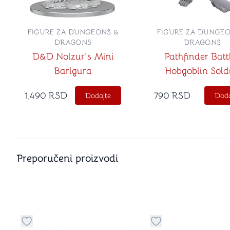
FIGURE ZA DUNGEONS &
FIGURE ZA DUNGEO
DRAGONS
DRAGONS
D&D Nolzur's Mini
Pathfinder Batt
Barlgura
Hobgoblin Sold
1,490
RSD
790
RSD
Dodajte
Doda
Preporučeni proizvodi
Dugme za dodavanje stvari u kategoriju omiljeno
Dugme za dodavanje 