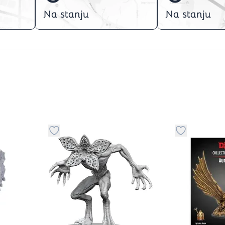
Na stanju
Na stanju
stvari u kategoriju omiljeno
Dugme za dodavanje stvari u kategoriju omilje
Dugme za do