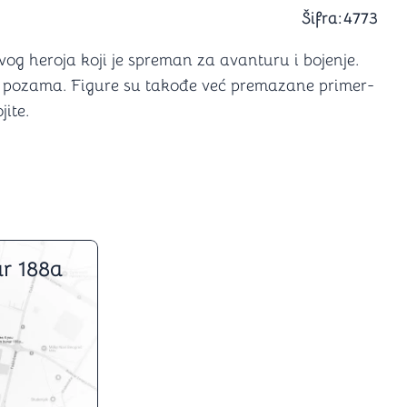
a igranje
Šifra:
4773
 karte
D6 (za Jamb)
 heroja koji je spreman za avanturu i bojenje.
im pozama. Figure su takođe već premazane primer-
ite.
r 188a