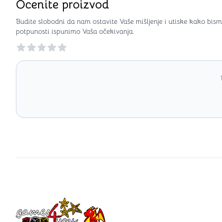
Ocenite proizvod
Budite slobodni da nam ostavite Vaše mišljenje i utiske kako bism
potpunosti ispunimo Vaša očekivanja.
Reviews
Games4you logo