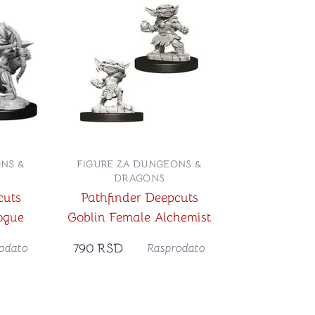
NS &
FIGURE ZA DUNGEONS &
DRAGONS
cuts
Pathfinder Deepcuts
ogue
Goblin Female Alchemist
790
RSD
odato
Rasprodato