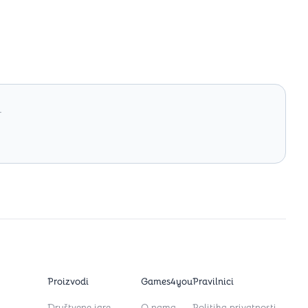
.
Proizvodi
Games4you
Pravilnici
Društvene igre
O nama
Politika privatnosti