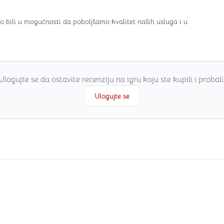
o bili u mogućnosti da poboljšamo kvalitet naših usluga i u
Ulogujte se da ostavite recenziju na igru koju ste kupili i probali
Ulogujte se