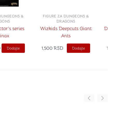
 DUNGEONS &
FIGURE ZA DUNGEONS &
FIG
GONS
DRAGONS
tor's series
Wizkids Deepcuts Giant
D&D 
inax
Ants
Min
D
1,500
RSD
1,49
Dodajte
Dodajte
Pomeranje sadr
Pomeran
no