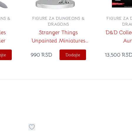
NS &
FIGURE ZA DUNGEONS &
FIGURE ZA
DRAGONS
DRA
les
Stranger Things
D&D Collec
ier
Unpainted Miniatures
Aur
Demogorgons
990
RSD
13,500
RS
jte
Dodajte
stvari u kategoriju omiljeno
Dugme za dodavanje stvari u kategoriju omilje