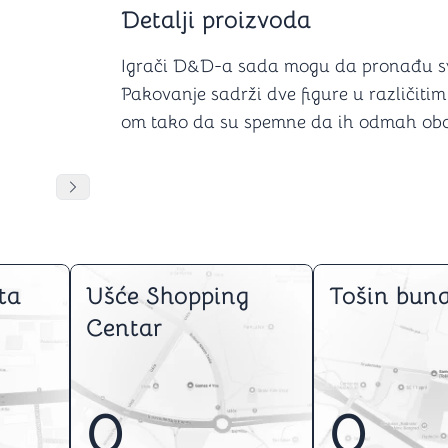
Šah
Podloge z
Detalji proizvoda
Domine
Zaštite za
4 u 1 igre
Kockice 
Igrači D&D-a sada mogu da pronađu svog
Backgammon (Tavla)
Kutijice
Pakovanje sadrži dve figure u različit
om tako da su spemne da ih odmah oboj
nje
Mozgalice
DANJA
DANJA
DANJA
Pomeranje sadržaja slajdera u desno
Hanayama
Kocke
Ostale mozgalice
ta
Ušće Shopping
Tošin buna
Stripovi
Centar
0
0