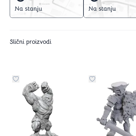
Na stanju
Na stanju
Slični proizvodi
Dugme za dodavanje stvari u kategoriju omiljeno
Dugme za dodavanje 