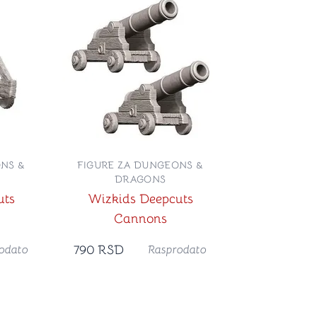
NS &
FIGURE ZA DUNGEONS &
DRAGONS
uts
Wizkids Deepcuts
Cannons
790
RSD
odato
Rasprodato