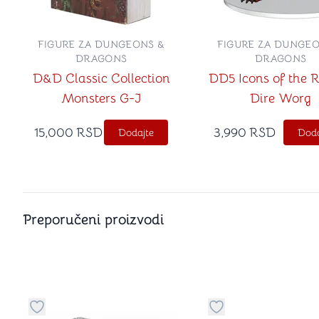
FIGURE ZA DUNGEONS &
FIGURE ZA DUNGEO
DRAGONS
DRAGONS
D&D Classic Collection
DD5 Icons of the 
Monsters G-J
Dire Worg
15,000
RSD
3,990
RSD
Dodajte
Doda
Preporučeni proizvodi
Dugme za dodavanje stvari u kategoriju omiljeno
Dugme za dodavanje 