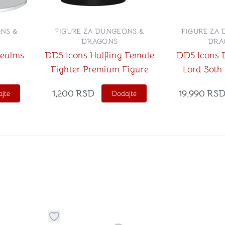
NS &
FIGURE ZA DUNGEONS &
FIGURE ZA
DRAGONS
DRA
Realms
DD5 Icons Halfling Female
DD5 Icons 
Fighter Premium Figure
Lord Soth
Death
1,200
RSD
19,990
RS
jte
Dodajte
stvari u kategoriju omiljeno
Dugme za dodavanje stvari u kategoriju omilje