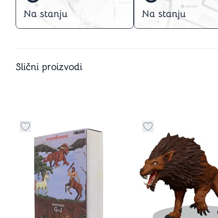
Na stanju
Na stanju
Slični proizvodi
Dugme za dodavanje stvari u kategoriju omiljeno
Dugme za dodavanje 