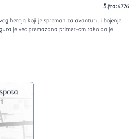
a igranje
Šifra:
4776
 karte
D6 (za Jamb)
 heroja koji je spreman za avanturu i bojenje.
Figura je već premazana primer-om tako da je
spota
1