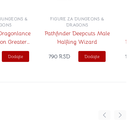
 DUNGEONS &
FIGURE ZA DUNGEONS &
FIG
GONS
DRAGONS
Dragonlance
Pathfinder Deepcuts Male
D&
 on Greater
Halfling Wizard
Pen
 Dragon
D
790
RSD
1,35
Dodajte
Dodajte
Pomeranje sadr
Pomeran
no