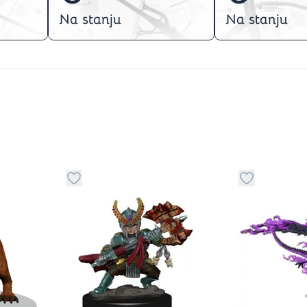
Na stanju
Na stanju
stvari u kategoriju omiljeno
Dugme za dodavanje stvari u kategoriju omilje
Dugme za do