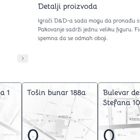
Šah
Podloge z
Detalji proizvoda
Domine
Zaštite za
4 u 1 igre
Kockice 
Igrači D&D-a sada mogu da pronađu svog
Backgammon (Tavla)
Kutijice
Pakovanje sadrži jednu veliku figuru. 
spemna da se odmah oboji.
nje
Mozgalice
DANJA
DANJA
DANJA
Pomeranje sadržaja slajdera u desno
Hanayama
Kocke
Ostale mozgalice
a 1
Tošin bunar 188a
Bulevar de
Stripovi
Stefana 10
0
0