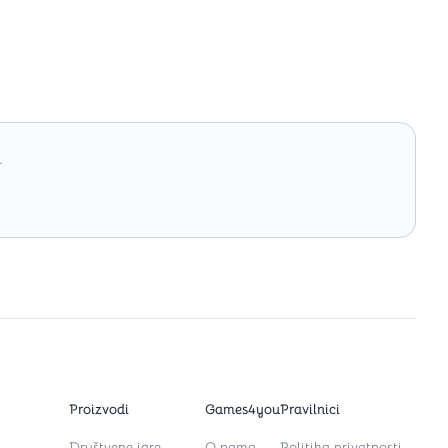
.
Proizvodi
Games4you
Pravilnici
Društvene igre
O nama
Politika privatnosti