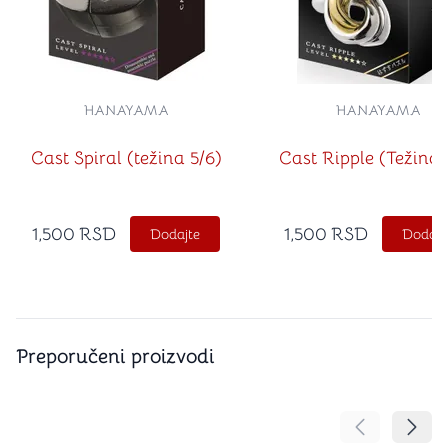
HANAYAMA
HANAYAMA
Cast Spiral (težina 5/6)
Cast Ripple (Težina 
1,500
RSD
1,500
RSD
Dodajte
Dodajt
Preporučeni proizvodi
Pomeranje sa
Pomer