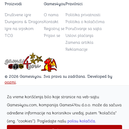
Proizvodi
Games4you
Pravilnici
Društvene igre
O nama
Politika privatnosti
Dungeons & Dragons
Kontakt
Politika o kolačićima
Igre na srpskom
Registruj se
Poručivanje sa sajta
TCG
Prijavi se
Uslovi plaćanja
Zamena artikla
Reklamacije
Games4you logo
© 2026 Games4you. Sva prava su zadržana. Developed by
oozmi
.
Za vreme korišćenja bilo koje stranice na veb-sajtu
Posetite Facebook stranicu /Games4you.rs
Games4you.com, kompanija Games4You d.o.o. može da sačuva
određene informacije na korisnikov uređaj, putem "kolačića"
Zapratite Instagram profil @games4yours
(eng. "cookies"). Pogledajte našu
polisu kolačića
.