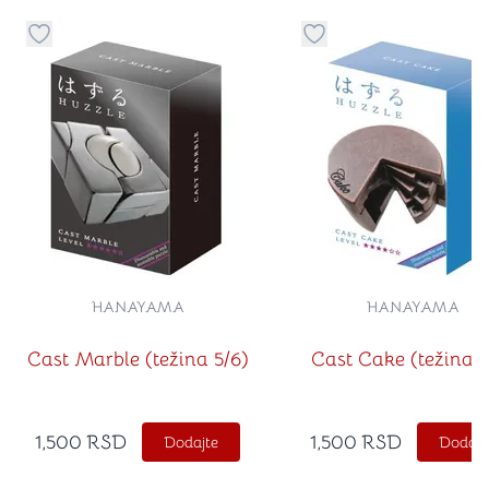
Dugme za dodavanje stvari u kategoriju omiljeno
Dugme za dodavanje st
HANAYAMA
HANAYAMA
Cast Marble (težina 5/6)
Cast Cake (težina 4
1,500
RSD
1,500
RSD
Dodajte
Dodajt