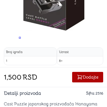
PROMENITE UGAO GLEDANJA
PROMENITE UGAO GLEDANJA
PROMENITE
Broj igrača
Uzrast
1
8+
1,500
RSD
Dodajte
Detalji proizvoda
Šifra:
2516
Cast Puzzle japanskog proizvođača Hanayama