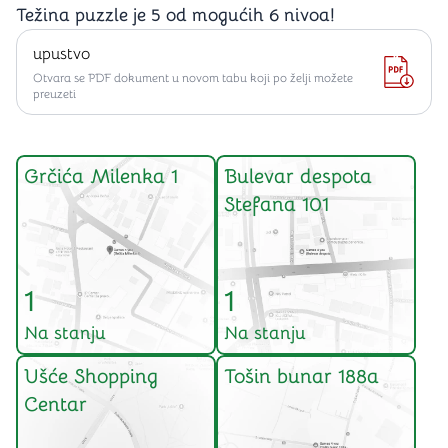
Težina puzzle je 5 od mogućih 6 nivoa!
upustvo
Otvara se PDF dokument u novom tabu koji po želji možete
preuzeti
Grčića Milenka 1
Bulevar despota
Stefana 101
1
1
Na stanju
Na stanju
Ušće Shopping
Tošin bunar 188a
Centar