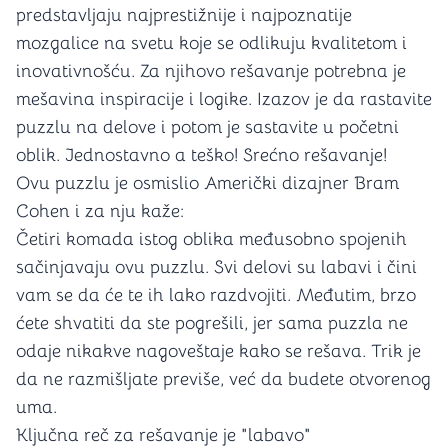
predstavljaju najprestižnije i najpoznatije
mozgalice na svetu koje se odlikuju kvalitetom i
inovativnošću. Za njihovo rešavanje potrebna je
mešavina inspiracije i logike. Izazov je da rastavite
puzzlu na delove i potom je sastavite u početni
oblik. Jednostavno a teško! Srećno rešavanje!
Ovu puzzlu je osmislio Američki dizajner Bram
Cohen i za nju kaže:
Četiri komada istog oblika međusobno spojenih
sačinjavaju ovu puzzlu. Svi delovi su labavi i čini
vam se da će te ih lako razdvojiti. Međutim, brzo
ćete shvatiti da ste pogrešili, jer sama puzzla ne
odaje nikakve nagoveštaje kako se rešava. Trik je
da ne razmišljate previše, već da budete otvorenog
uma.
Ključna reč za rešavanje je "labavo"