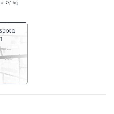
a: 0,1 kg
spota
1