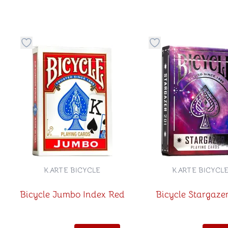
Dugme za dodavanje stvari u kategoriju omiljeno
Dugme za dodavanje 
KARTE BICYCLE
KARTE BICYCL
Bicycle Jumbo Index Red
Bicycle Stargaze