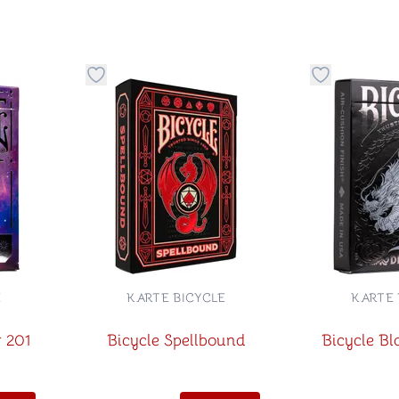
stvari u kategoriju omiljeno
Dugme za dodavanje stvari u kategoriju omilje
Dugme za do
E
KARTE BICYCLE
KARTE 
r 201
Bicycle Spellbound
Bicycle B