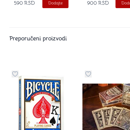
590
RSD
900
RSD
Dodajte
Doda
Preporučeni proizvodi
Dugme za dodavanje stvari u kategoriju omiljeno
Dugme za dodavanje 