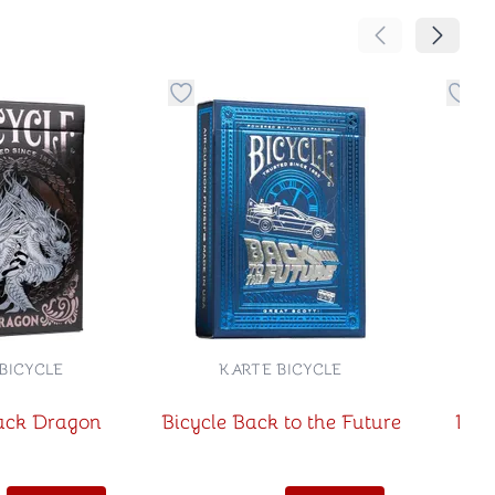
Pomeranje sadr
Pomeran
no
davanje stvari u kategoriju omiljeno
Dugme za dodavanje stvari u kategoriju
Dugm
BICYCLE
KARTE BICYCLE
lack Dragon
Bicycle Back to the Future
Bicy