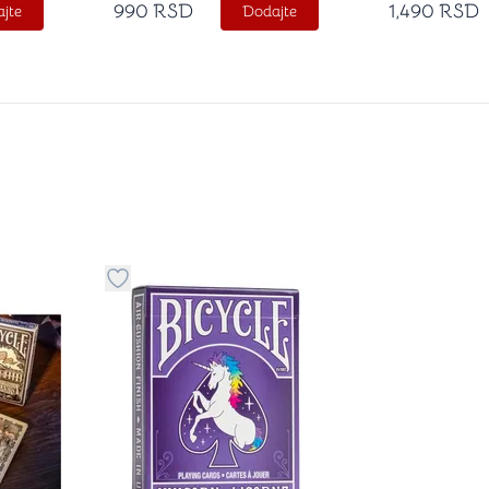
990
RSD
1,490
RSD
jte
Dodajte
stvari u kategoriju omiljeno
Dugme za dodavanje stvari u kategoriju omilje