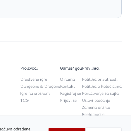
Proizvodi
Games4you
Pravilnici
Društvene igre
O nama
Politika privatnosti
Dungeons & Dragons
Kontakt
Politika o kolačićima
Igre na srpskom
Registruj se
Poručivanje sa sajta
TCG
Prijavi se
Uslovi plaćanja
Zamena artikla
Reklamacije
 sačuva određene