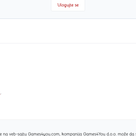
Ulogujte se
i
.
nice na veb-sajtu Games4you.com, kompanija Games4You d.o.o. može da