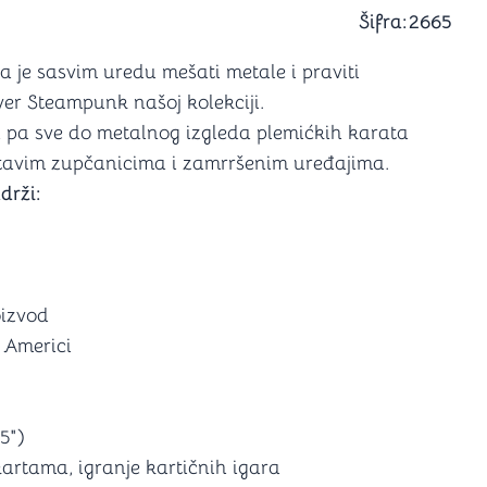
a igranje
Šifra:
2665
 karte
D6 (za Jamb)
a je sasvim uredu mešati metale i praviti
ver Steampunk našoj kolekciji.
 pa sve do metalnog izgleda plemićkih karata
istavim zupčanicima i zamrršenim uređajima.
drži:
oizvod
 Americi
5")
kartama, igranje kartičnih igara