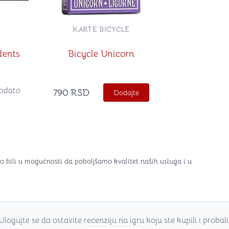
E
KARTE BICYCLE
dents
Bicycle Unicorn
odato
790
RSD
Dodajte
o bili u mogućnosti da poboljšamo kvalitet naših usluga i u
Ulogujte se da ostavite recenziju na igru koju ste kupili i probali