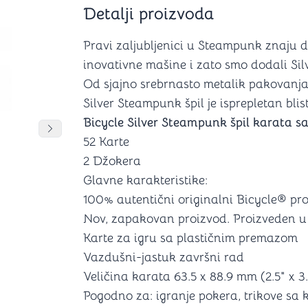
Šah
Podloge z
Detalji proizvoda
Domine
Zaštite za
4 u 1 igre
Kockice 
Pravi zaljubljenici u Steampunk znaju d
Backgammon (Tavla)
Kutijice
inovativne mašine i zato smo dodali Sil
Od sjajno srebrnasto metalik pakovanja
Silver Steampunk špil je isprepletan bl
Bicycle Silver Steampunk špil karata sa
nje
Mozgalice
DANJA
DANJA
DANJA
Pomeranje sadržaja slajdera u desno
52 Karte
2 Džokera
Hanayama
Kocke
Glavne karakteristike:
Ostale mozgalice
100% autentični originalni Bicycle® pr
Stripovi
Nov, zapakovan proizvod. Proizveden u
Karte za igru sa plastičnim premazom
Vazdušni-jastuk završni rad
Veličina karata 63.5 x 88.9 mm (2.5" x 3.
Pogodno za: igranje pokera, trikove sa 