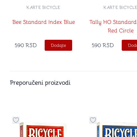
KARTE BICYCLE
KARTE BICYCL
Bee Standard Index Blue
Tally HO Standard
Red Circle
590
RSD
590
RSD
Dodajte
Doda
Preporučeni proizvodi
Dugme za dodavanje stvari u kategoriju omiljeno
Dugme za dodavanje 