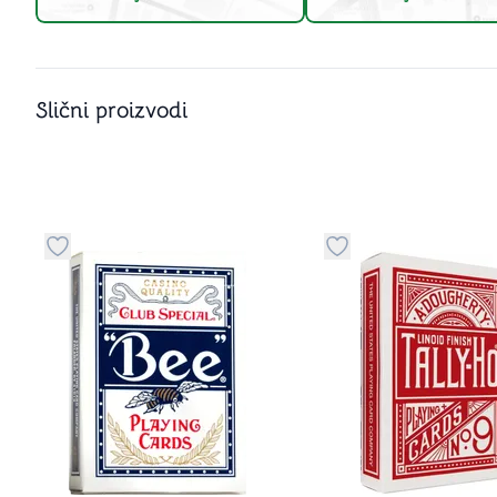
Slični proizvodi
u kategoriju omiljeno
Dugme za dodavanje stvari u kategoriju omiljeno
Dugme za dodavanje 