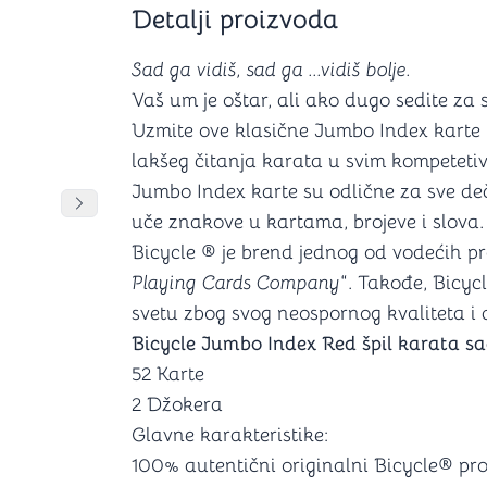
Detalji proizvoda
Šah
Podloge z
Domine
Zaštite za
4 u 1 igre
Kockice 
Sad ga vidiš, sad ga ...vidiš bolje.
Backgammon (Tavla)
Kutijice
Vaš um je oštar, ali ako dugo sedite za 
Uzmite ove klasične Jumbo Index karte i
lakšeg čitanja karata u svim kompeteti
Jumbo Index karte su odlične za sve deči
nje
Mozgalice
DANJA
DANJA
Pomeranje sadržaja slajdera u desno
uče znakove u kartama, brojeve i slova. V
Bicycle ® je brend jednog od vodećih p
Hanayama
Playing Cards Company
“. Takođe, Bicyc
Kocke
Ostale mozgalice
svetu zbog svog neospornog kvaliteta i 
Stripovi
Bicycle Jumbo Index Red špil karata sa
52 Karte
2 Džokera
Glavne karakteristike:
100% autentični originalni Bicycle® pr