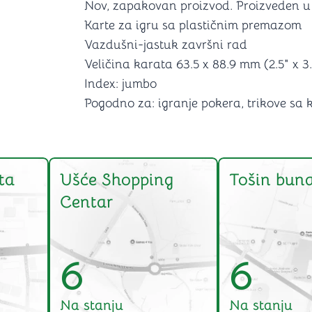
Nov, zapakovan proizvod. Proizveden u
Karte za igru sa plastičnim premazom
Vazdušni-jastuk završni rad
Veličina karata 63.5 x 88.9 mm (2.5" x 3.
Index: jumbo
Pogodno za: igranje pokera, trikove sa 
ta
Ušće Shopping
Tošin buna
Centar
6
6
Na stanju
Na stanju