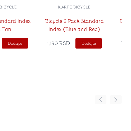
BICYCLE
KARTE BICYCLE
andard Index
Bicycle 2 Pack Standard
Bicy
e Fan
Index (Blue and Red)
1,190
RSD
590
Dodajte
Dodajte
Pomeranje sadr
Pomeran
no