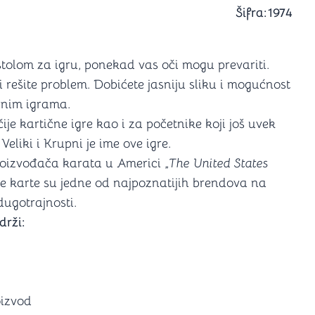
a igranje
Šifra:
1974
 karte
D6 (za Jamb)
stolom za igru, ponekad vas oči mogu prevariti.
 rešite problem. Dobićete jasniju sliku i mogućnost
vnim igrama.
je kartične igre kao i za početnike koji još uvek
eliki i Krupni je ime ove igre.
roizvođača karata u Americi „
The United States
le karte su jedne od najpoznatijih brendova na
dugotrajnosti.
drži:
oizvod