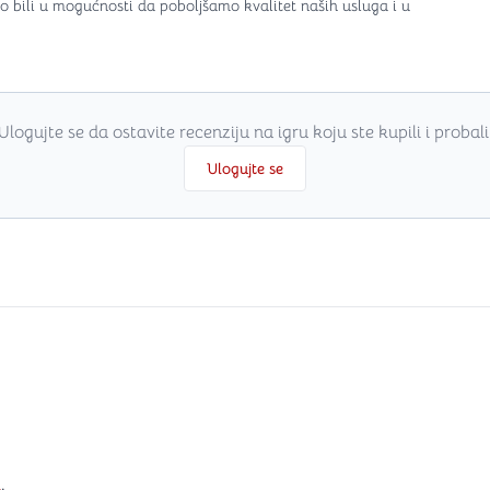
o bili u mogućnosti da poboljšamo kvalitet naših usluga i u
Ulogujte se da ostavite recenziju na igru koju ste kupili i probali
Ulogujte se
i
.