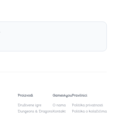
.
Proizvodi
Games4you
Pravilnici
Društvene igre
O nama
Politika privatnosti
Dungeons & Dragons
Kontakt
Politika o kolačićima