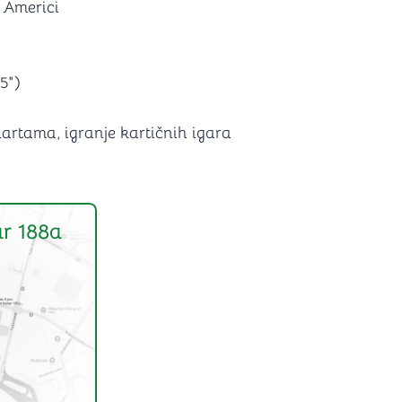
 Americi
5")
kartama, igranje kartičnih igara
r 188a