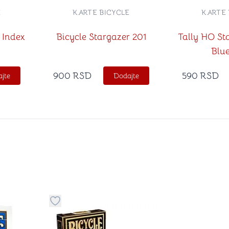
E
KARTE BICYCLE
KARTE 
 Index
Bicycle Stargazer 201
Tally HO St
Blu
900
RSD
590
RSD
jte
Dodajte
stvari u kategoriju omiljeno
Dugme za dodavanje stvari u kategoriju omilje