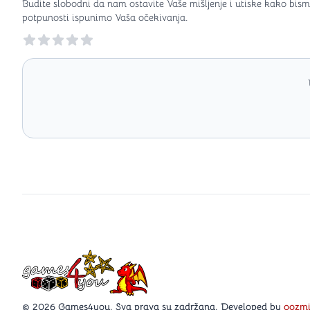
Budite slobodni da nam ostavite Vaše mišljenje i utiske kako bism
potpunosti ispunimo Vaša očekivanja.
Reviews
Games4you logo
© 2026 Games4you. Sva prava su zadržana. Developed by
oozm