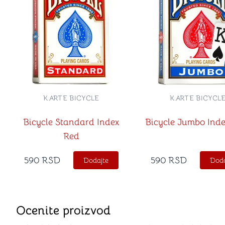
KARTE BICYCLE
KARTE BICYCL
Bicycle Standard Index
Bicycle Jumbo Inde
Red
590
RSD
590
RSD
Dodajte
Doda
Ocenite proizvod