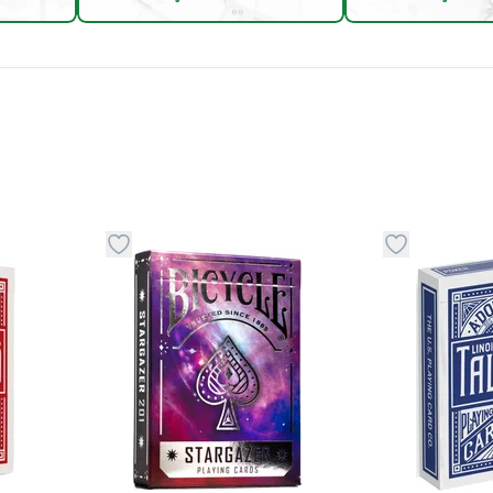
stvari u kategoriju omiljeno
Dugme za dodavanje stvari u kategoriju omilje
Dugme za do