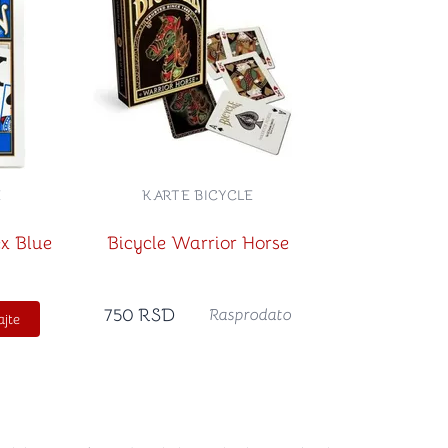
E
KARTE BICYCLE
x Blue
Bicycle Warrior Horse
750
RSD
Rasprodato
jte