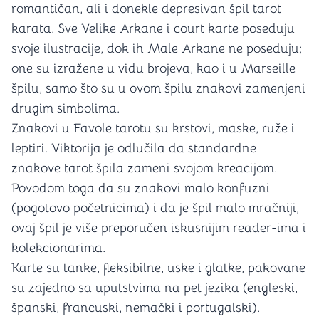
romantičan, ali i donekle depresivan špil tarot
karata. Sve Velike Arkane i court karte poseduju
svoje ilustracije, dok ih Male Arkane ne poseduju;
one su izražene u vidu brojeva, kao i u Marseille
špilu, samo što su u ovom špilu znakovi zamenjeni
drugim simbolima.
Znakovi u Favole tarotu su krstovi, maske, ruže i
leptiri. Viktorija je odlučila da standardne
znakove tarot špila zameni svojom kreacijom.
Povodom toga da su znakovi malo konfuzni
(pogotovo početnicima) i da je špil malo mračniji,
ovaj špil je više preporučen iskusnijim reader-ima i
kolekcionarima.
Karte su tanke, fleksibilne, uske i glatke, pakovane
su zajedno sa uputstvima na pet jezika (engleski,
španski, francuski, nemački i portugalski).