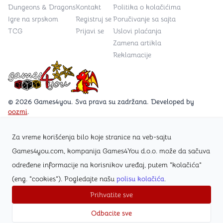
Dungeons & Dragons
Kontakt
Politika o kolačićima
Igre na srpskom
Registruj se
Poručivanje sa sajta
TCG
Prijavi se
Uslovi plaćanja
Zamena artikla
Reklamacije
Games4you logo
© 2026 Games4you. Sva prava su zadržana. Developed by
oozmi
.
Za vreme korišćenja bilo koje stranice na veb-sajtu
Posetite Facebook stranicu /Games4you.rs
Games4you.com, kompanija Games4You d.o.o. može da sačuva
određene informacije na korisnikov uređaj, putem "kolačića"
Zapratite Instagram profil @games4yours
(eng. "cookies"). Pogledajte našu
polisu kolačića
.
Prihvatite sve
Odbacite sve