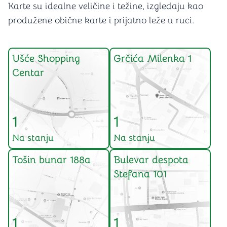
Karte su idealne veličine i težine, izgledaju kao
produžene obične karte i prijatno leže u ruci.
Ušće Shopping
Grčića Milenka 1
Centar
1
1
Na stanju
Na stanju
Tošin bunar 188a
Bulevar despota
Stefana 101
1
1