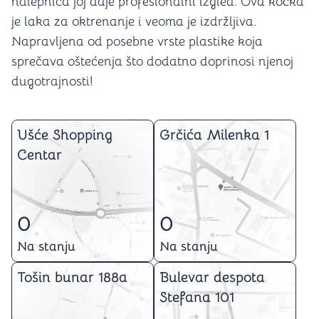
nalepnica joj daje profesionalni izgled. Ova kocka
je laka za oktrenanje i veoma je izdržljiva.
Napravljena od posebne vrste plastike koja
sprečava oštećenja što dodatno doprinosi njenoj
dugotrajnosti!
Ušće Shopping
Grčića Milenka 1
Centar
0
0
Na stanju
Na stanju
Tošin bunar 188a
Bulevar despota
Stefana 101