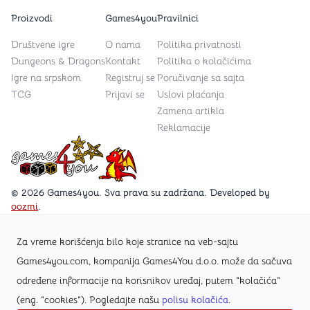
Proizvodi
Games4you
Pravilnici
Društvene igre
O nama
Politika privatnosti
Dungeons & Dragons
Kontakt
Politika o kolačićima
Igre na srpskom
Registruj se
Poručivanje sa sajta
TCG
Prijavi se
Uslovi plaćanja
Zamena artikla
Reklamacije
Games4you logo
© 2026 Games4you. Sva prava su zadržana. Developed by
oozmi
.
Za vreme korišćenja bilo koje stranice na veb-sajtu
Posetite Facebook stranicu /Games4you.rs
Games4you.com, kompanija Games4You d.o.o. može da sačuva
određene informacije na korisnikov uređaj, putem "kolačića"
Zapratite Instagram profil @games4yours
(eng. "cookies"). Pogledajte našu
polisu kolačića
.