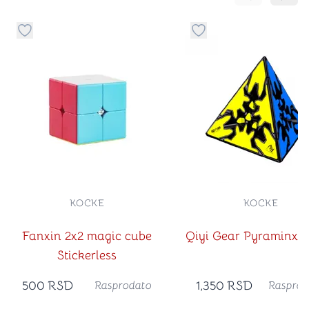
Pomeranje sa
Pomer
Dugme za dodavanje stvari u kategoriju omiljeno
Dugme za dodavanje st
KOCKE
KOCKE
Fanxin 2x2 magic cube
Qiyi Gear Pyraminx (
Stickerless
500
RSD
1,350
RSD
Rasprodato
Rasprod