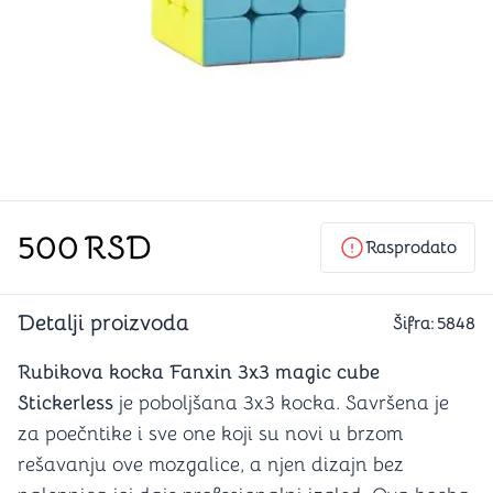
500
RSD
Rasprodato
Detalji proizvoda
Šifra:
5848
Rubikova kocka Fanxin 3x3 magic cube
Stickerless
je poboljšana 3x3 kocka. Savršena je
za poečntike i sve one koji su novi u brzom
rešavanju ove mozgalice, a njen dizajn bez