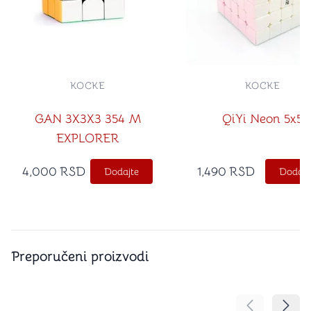
KOCKE
KOCKE
GAN 3X3X3 354 M
QiYi Neon 5x5
EXPLORER
4,000
RSD
1,490
RSD
Dodajte
Dodajt
Preporučeni proizvodi