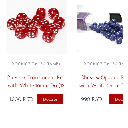
KOCKICE D6 (ZA JAMB)
KOCKICE D6 (ZA JAM
Chessex Translucent Red
Chessex Opaque Pur
with White 16mm D6 (12
with White 12mm D6
Dice)
Dice)
1,200
RSD
990
RSD
Dodajte
Dodajt