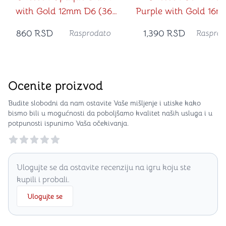
with Gold 12mm D6 (36
Purple with Gold 16
Dice)
(12 Dice)
860
RSD
1,390
RSD
Rasprodato
Rasprod
Ocenite proizvod
Budite slobodni da nam ostavite Vaše mišljenje i utiske kako
bismo bili u mogućnosti da poboljšamo kvalitet naših usluga i u
potpunosti ispunimo Vaša očekivanja.
Reviews
Ulogujte se da ostavite recenziju na igru koju ste
kupili i probali.
Ulogujte se