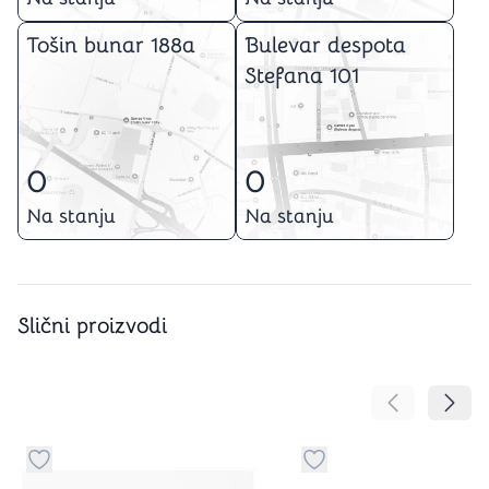
Tošin bunar 188a
Bulevar despota
Stefana 101
0
0
Na stanju
Na stanju
Slični proizvodi
Pomeranje sa
Pomer
Dugme za dodavanje stvari u kategoriju omiljeno
Dugme za dodavanje st