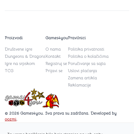
Proizvodi
Games4you
Pravilnici
Društvene igre
O nama
Politika privatnosti
Dungeons & Dragons
Kontakt
Politika o kolačićima
Igre na srpskom
Registruj se
Poručivanje sa sajta
TCG
Prijavi se
Uslovi plaćanja
Zamena artikla
Reklamacije
Games4you logo
© 2026 Games4you. Sva prava su zadržana. Developed by
oozmi
.