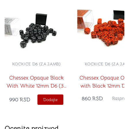
KOCKICE D6 (ZA JAMB)
KOCKICE D6 (ZA JAM
Chessex Opaque Black
Chessex Opaque Or
With White 12mm D6 (36
with Black 12mm D6
Dice)
Dice)
860
RSD
Rasprod
990
RSD
Dodajte
Ocenite proizvod