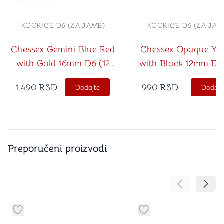
KOCKICE D6 (ZA JAMB)
KOCKICE D6 (ZA JAM
Chessex Gemini Blue Red
Chessex Opaque Yel
with Gold 16mm D6 (12
with Black 12mm D6
Dice)
Dice)
1,490
RSD
990
RSD
Dodajte
Dodajt
Preporučeni proizvodi
Pomeranje sa
Pomer
Dugme za dodavanje stvari u kategoriju omiljeno
Dugme za dodavanje st