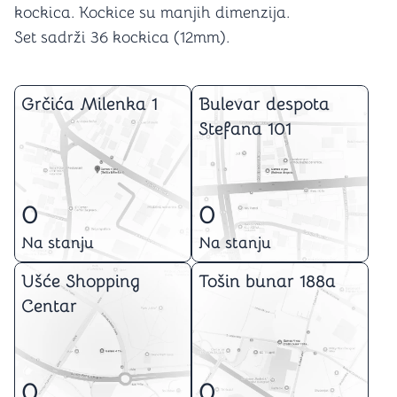
kockica. Kockice su manjih dimenzija.
Set sadrži 36 kockica (12mm).
Grčića Milenka 1
Bulevar despota
Stefana 101
0
0
Na stanju
Na stanju
Ušće Shopping
Tošin bunar 188a
Centar
0
0