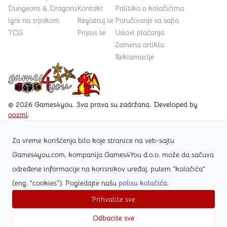
Dungeons & Dragons
Kontakt
Politika o kolačićima
Igre na srpskom
Registruj se
Poručivanje sa sajta
TCG
Prijavi se
Uslovi plaćanja
Zamena artikla
Reklamacije
Games4you logo
© 2026 Games4you. Sva prava su zadržana. Developed by
oozmi
.
Za vreme korišćenja bilo koje stranice na veb-sajtu
Posetite Facebook stranicu /Games4you.rs
Games4you.com, kompanija Games4You d.o.o. može da sačuva
određene informacije na korisnikov uređaj, putem "kolačića"
Zapratite Instagram profil @games4yours
(eng. "cookies"). Pogledajte našu
polisu kolačića
.
Prihvatite sve
Odbacite sve