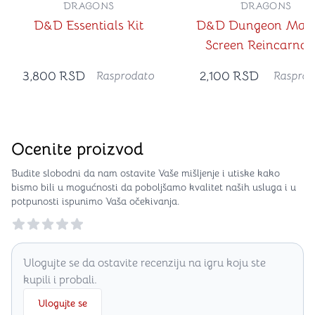
DRAGONS
DRAGONS
D&D Essentials Kit
D&D Dungeon Maste
Screen Reincarnat
3,800
RSD
2,100
RSD
Rasprodato
Rasprod
Ocenite proizvod
Budite slobodni da nam ostavite Vaše mišljenje i utiske kako
bismo bili u mogućnosti da poboljšamo kvalitet naših usluga i u
potpunosti ispunimo Vaša očekivanja.
Reviews
Ulogujte se da ostavite recenziju na igru koju ste
kupili i probali.
Ulogujte se