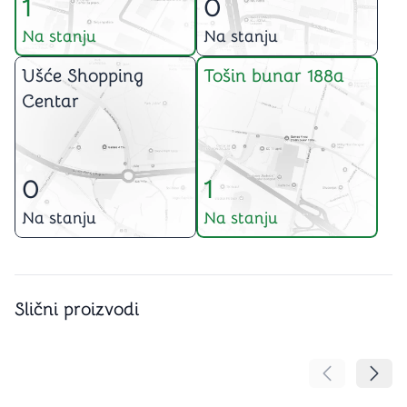
1
0
Na stanju
Na stanju
Ušće Shopping
Tošin bunar 188a
Centar
0
1
Na stanju
Na stanju
Slični proizvodi
Pomeranje sa
Pomer