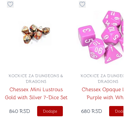
Dugme za dodavanje stvari u kategoriju omiljeno
Dugme za dodavanje st
KOCKICE ZA DUNGEONS &
KOCKICE ZA DUNGEON
DRAGONS
DRAGONS
Chessex Mini Lustrous
Chessex Opaque Li
Gold with Silver 7-Dice Set
Purple with Whit
840
RSD
680
RSD
Dodajte
Dodajt