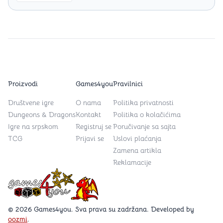
Proizvodi
Games4you
Pravilnici
Društvene igre
O nama
Politika privatnosti
Dungeons & Dragons
Kontakt
Politika o kolačićima
Igre na srpskom
Registruj se
Poručivanje sa sajta
TCG
Prijavi se
Uslovi plaćanja
Zamena artikla
Reklamacije
Games4you logo
© 2026 Games4you. Sva prava su zadržana. Developed by
oozmi
.