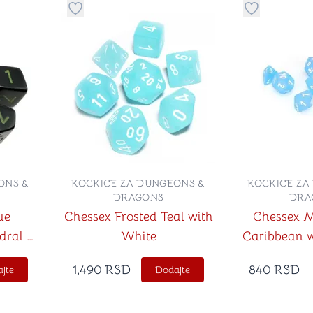
stvari u kategoriju omiljeno
Dugme za dodavanje stvari u kategoriju omilje
Dugme za do
ONS &
KOCKICE ZA DUNGEONS &
KOCKICE ZA
DRAGONS
DRA
ue
Chessex Frosted Teal with
Chessex M
dral 7-
White
Caribbean w
Dic
1,490
RSD
840
RSD
jte
Dodajte