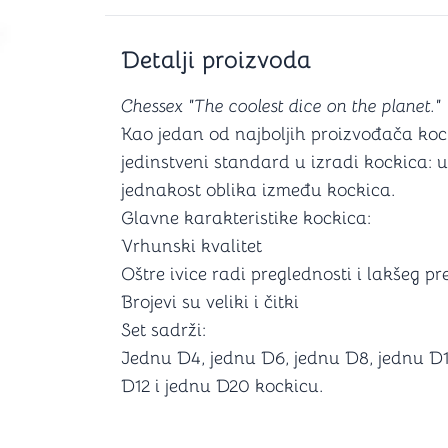
Šah
Podloge z
Domine
Zaštite za
4 u 1 igre
Kockice 
Detalji proizvoda
Backgammon (Tavla)
Kutijice
Chessex "The coolest dice on the planet."
Kao jedan od najboljih proizvođača koc
jedinstveni standard u izradi kockica: u
nje
Mozgalice
jednakost oblika između kockica.
Glavne karakteristike kockica:
Hanayama
Vrhunski kvalitet
Kocke
Oštre ivice radi preglednosti i lakšeg 
Ostale mozgalice
Stripovi
Brojevi su veliki i čitki
Set sadrži:
Jednu D4, jednu D6, jednu D8, jednu D1
D12 i jednu D20 kockicu.