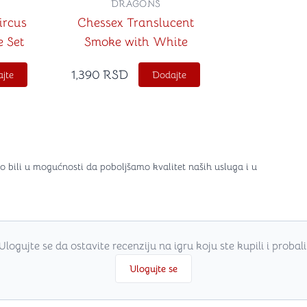
DRAGONS
ircus
Chessex Translucent
e Set
Smoke with White
1,390
RSD
jte
Dodajte
o bili u mogućnosti da poboljšamo kvalitet naših usluga i u
Ulogujte se da ostavite recenziju na igru koju ste kupili i probali
Ulogujte se