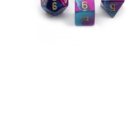
Igre na srpskom
Puzzle 1000 delova
Puzzle 2000 delova
(TCG)
Yu-Gi-Oh
Pokemon
One Piece
Riftbound
Karte za igra
Karte Bicycle
Karte Fournier
Tarot karte
Setovi za poker