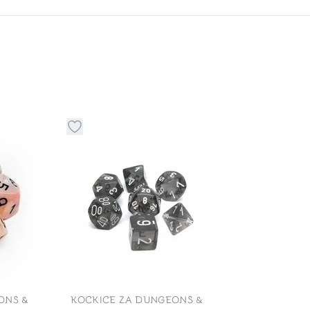
stvari u kategoriju omiljeno
Dugme za dodavanje stvari u kategoriju omilje
ONS &
KOCKICE ZA DUNGEONS &