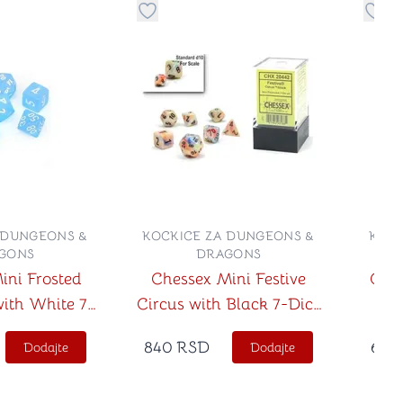
no
davanje stvari u kategoriju omiljeno
Dugme za dodavanje stvari u kategoriju
Dugm
 DUNGEONS &
KOCKICE ZA DUNGEONS &
KOCK
GONS
DRAGONS
ini Frosted
Chessex Mini Festive
Che
ith White 7-
Circus with Black 7-Dice
e Set
Set
840
RSD
680
Dodajte
Dodajte