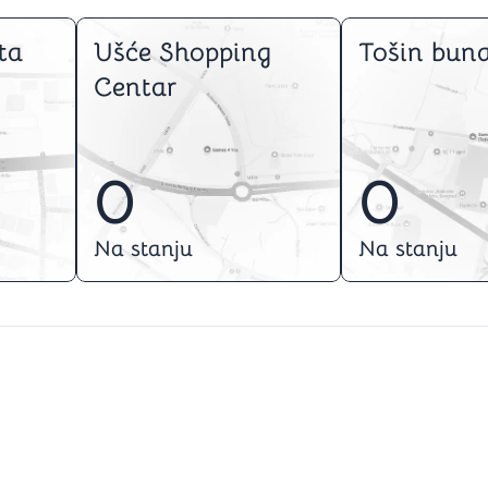
ta
Ušće Shopping
Tošin buna
Centar
0
0
Na stanju
Na stanju