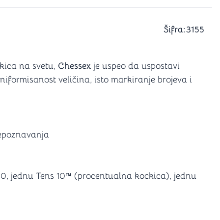
a igranje
 karte
D6 (za Jamb)
Šifra:
3155
kica na svetu,
Chessex
je uspeo da uspostavi
niformisanost veličina, isto markiranje brojeva i
prepoznavanja
0, jednu Tens 10™ (procentualna kockica), jednu