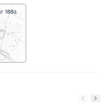
r 188a
Pomeranje sadr
Pomeran