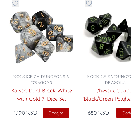
Dugme za dodavanje stvari u kategoriju omiljeno
Dugme za dodavanje 
KOCKICE ZA DUNGEONS &
KOCKICE ZA DUNGE
DRAGONS
DRAGONS
Kaissa Dual Black White
Chessex Opaq
with Gold 7-Dice Set
Black/Green Polyhe
Die Set
1,190
RSD
680
RSD
Dodajte
Doda