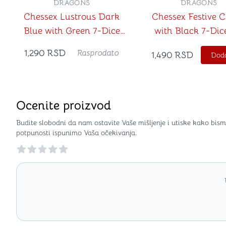
DRAGONS
DRAGONS
Chessex Lustrous Dark
Chessex Festive C
Blue with Green 7-Dice
with Black 7-Dic
Set
1,290
RSD
Rasprodato
1,490
RSD
Doda
Ocenite proizvod
Budite slobodni da nam ostavite Vaše mišljenje i utiske kako bism
potpunosti ispunimo Vaša očekivanja.
Reviews