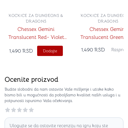
KOCKICE ZA DUNGEONS &
KOCKICE ZA DUNGEON
DRAGONS
DRAGONS
Chessex Gemini
Chessex Gemini
Translucent Red- Violet
Translucent Green-
with Gold 7-Dice Set
with Yellow 7-Dice 
1,490
RSD
Rasprod
1,490
RSD
Dodajte
Ocenite proizvod
Budite slobodni da nam ostavite Vaše mišljenje i utiske kako
bismo bili u mogućnosti da poboljšamo kvalitet naših usluga i u
potpunosti ispunimo Vaša očekivanja.
Reviews
Ulogujte se da ostavite recenziju na igru koju ste