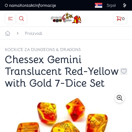
O nama
Kontakt
Informacije
Language
0
Otvorite meni
Dugme u obliku lupe predstavlja ikonicu za otvaranj
Korp
proizv
Games4you logo
Proizvodi
Početna strana
KOCKICE ZA DUNGEONS & DRAGONS
Chessex Gemini
Translucent Red-Yellow
Dug
with Gold 7-Dice Set
store