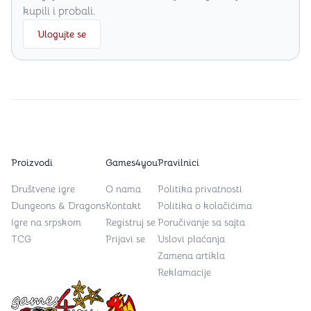
kupili i probali.
Ulogujte se
Proizvodi
Games4you
Pravilnici
Društvene igre
O nama
Politika privatnosti
Dungeons & Dragons
Kontakt
Politika o kolačićima
Igre na srpskom
Registruj se
Poručivanje sa sajta
TCG
Prijavi se
Uslovi plaćanja
Zamena artikla
Reklamacije
Games4you logo