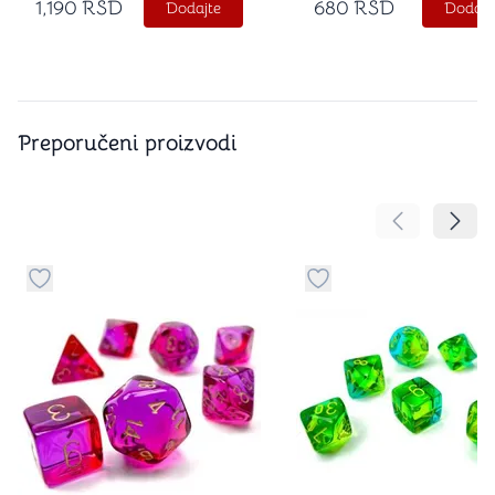
1,190
RSD
680
RSD
Dodajte
Dodajt
Preporučeni proizvodi
Pomeranje sa
Pomer
Dugme za dodavanje stvari u kategoriju omiljeno
Dugme za dodavanje st