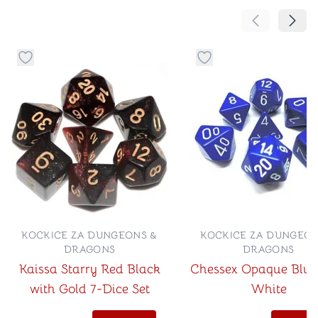
Pomeranje sa
Pomer
Dugme za dodavanje stvari u kategoriju omiljeno
Dugme za dodavanje st
KOCKICE ZA DUNGEONS &
KOCKICE ZA DUNGEON
DRAGONS
DRAGONS
Kaissa Starry Red Black
Chessex Opaque Blue
with Gold 7-Dice Set
White