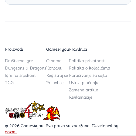
Proizvodi
Games4you
Pravilnici
Društvene igre
O nama
Politika privatnosti
Dungeons & Dragons
Kontakt
Politika o kolačićima
Igre na srpskom
Registruj se
Poručivanje sa sajta
TCG
Prijavi se
Uslovi plaćanja
Zamena artikla
Reklamacije
Games4you logo
© 2026 Games4you. Sva prava su zadržana. Developed by
oozmi
.