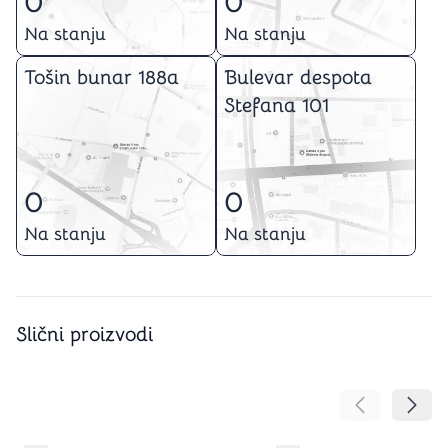
0
0
Na stanju
Na stanju
Tošin bunar 188a
Bulevar despota
Stefana 101
0
0
Na stanju
Na stanju
Slični proizvodi
Pomeranje sa
Pomer