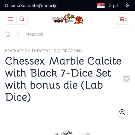
O nama
Kontakt
Informacije
Language
0
Otvorite meni
Dugme u obliku lupe predstavlja ikonicu za otvaranj
Korp
proizv
Games4you logo
Proizvodi
Početna strana
KOCKICE ZA DUNGEONS & DRAGONS
Chessex Marble Calcite
with Black 7-Dice Set
with bonus die (Lab
Dug
Dice)
store