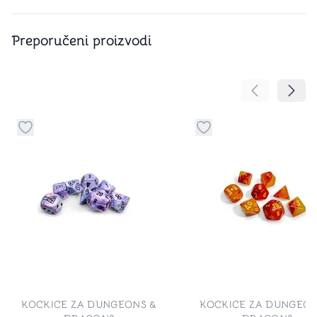
Preporučeni proizvodi
Pomeranje sa
Pomer
Dugme za dodavanje stvari u kategoriju omiljeno
Dugme za dodavanje st
KOCKICE ZA DUNGEONS &
KOCKICE ZA DUNGEON