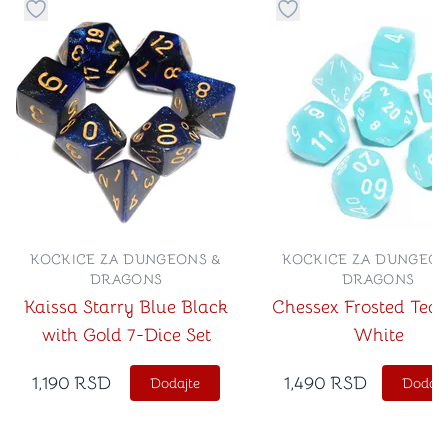
Dugme za dodavanje stvari u kategoriju omiljeno
Dugme za dodavanje st
KOCKICE ZA DUNGEONS &
KOCKICE ZA DUNGEON
DRAGONS
DRAGONS
Kaissa Starry Blue Black
Chessex Frosted Teal
with Gold 7-Dice Set
White
1,190
RSD
1,490
RSD
Dodajte
Dodajt