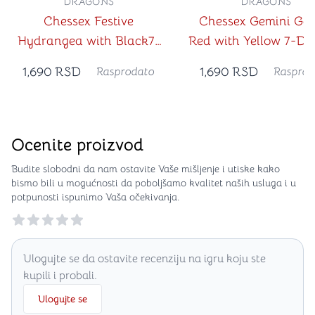
DRAGONS
DRAGONS
Chessex Festive
Chessex Gemini Gel
Hydrangea with Black7-
Red with Yellow 7-Dic
Dice Set with bonus die
with bonus die (Lab 
1,690
RSD
1,690
RSD
Rasprodato
Rasprod
(Lab Dice)
Ocenite proizvod
Budite slobodni da nam ostavite Vaše mišljenje i utiske kako
bismo bili u mogućnosti da poboljšamo kvalitet naših usluga i u
potpunosti ispunimo Vaša očekivanja.
Reviews
Ulogujte se da ostavite recenziju na igru koju ste
kupili i probali.
Ulogujte se