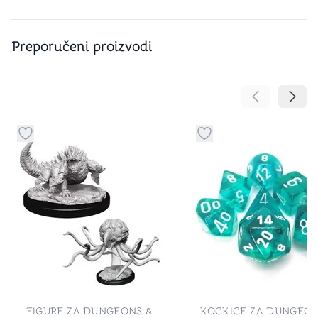
Preporučeni proizvodi
Pomeranje sa
Pomer
Dugme za dodavanje stvari u kategoriju omiljeno
Dugme za dodavanje st
FIGURE ZA DUNGEONS &
KOCKICE ZA DUNGEON