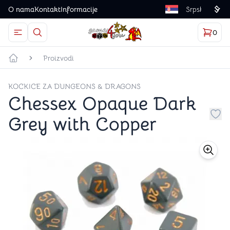
O nama
Kontakt
Informacije
Language
0
Otvorite meni
Dugme u obliku lupe predstavlja ikonicu za otvaranj
Korp
proizv
Games4you logo
Proizvodi
Početna strana
KOCKICE ZA DUNGEONS & DRAGONS
Chessex Opaque Dark
Grey with Copper
Dug
store