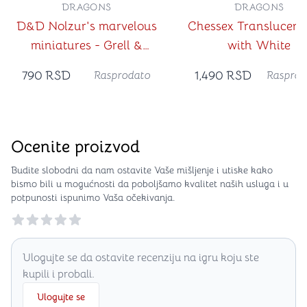
DRAGONS
DRAGONS
D&D Nolzur's marvelous
Chessex Translucent 
miniatures - Grell &
with White
Basilisk Minis
790
RSD
1,490
RSD
Rasprodato
Rasprod
Ocenite proizvod
Budite slobodni da nam ostavite Vaše mišljenje i utiske kako
bismo bili u mogućnosti da poboljšamo kvalitet naših usluga i u
potpunosti ispunimo Vaša očekivanja.
Reviews
Ulogujte se da ostavite recenziju na igru koju ste
kupili i probali.
Ulogujte se