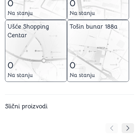
0
0
Na stanju
Na stanju
Ušće Shopping
Tošin bunar 188a
Centar
0
0
Na stanju
Na stanju
Slični proizvodi
Pomeranje sa
Pomer