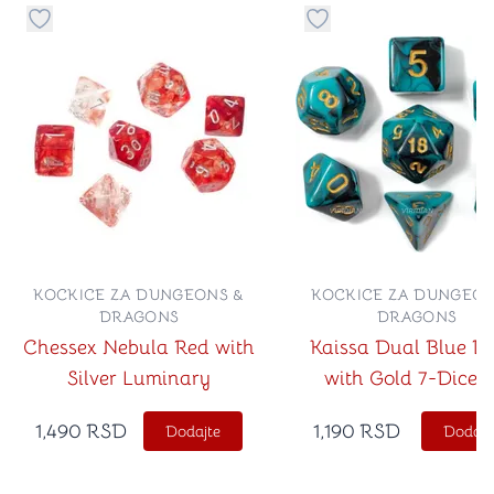
Dugme za dodavanje stvari u kategoriju omiljeno
Dugme za dodavanje st
KOCKICE ZA DUNGEONS &
KOCKICE ZA DUNGEON
DRAGONS
DRAGONS
Chessex Nebula Red with
Kaissa Dual Blue B
Silver Luminary
with Gold 7-Dice S
1,490
RSD
1,190
RSD
Dodajte
Dodajt