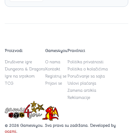
Proizvodi
Games4you
Pravilnici
Društvene igre
O nama
Politika privatnosti
Dungeons & Dragons
Kontakt
Politika o kolačićima
Igre na srpskom
Registruj se
Poručivanje sa sajta
TCG
Prijavi se
Uslovi plaćanja
Zamena artikla
Reklamacije
Games4you logo
© 2026 Games4you. Sva prava su zadržana. Developed by
oozmi
.