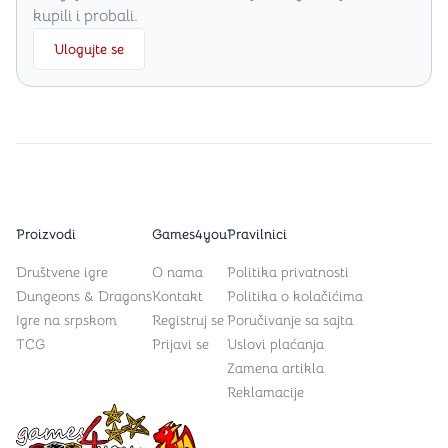
kupili i probali.
Ulogujte se
Proizvodi
Games4you
Pravilnici
Društvene igre
O nama
Politika privatnosti
Dungeons & Dragons
Kontakt
Politika o kolačićima
Igre na srpskom
Registruj se
Poručivanje sa sajta
TCG
Prijavi se
Uslovi plaćanja
Zamena artikla
Reklamacije
Games4you logo