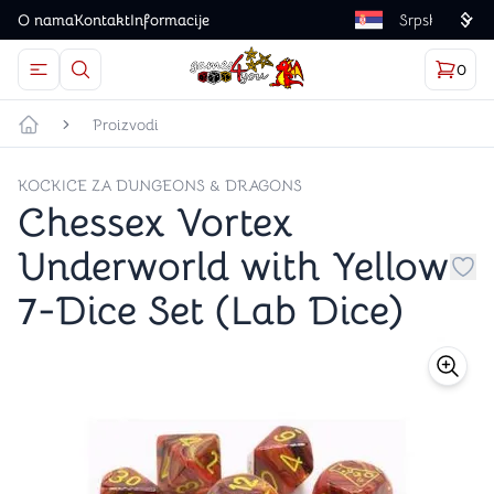
O nama
Kontakt
Informacije
Language
0
Otvorite meni
Dugme u obliku lupe predstavlja ikonicu za otvaranj
Korp
proizv
Games4you logo
Proizvodi
Početna strana
KOCKICE ZA DUNGEONS & DRAGONS
Chessex Vortex
Underworld with Yellow
Dug
7-Dice Set (Lab Dice)
store