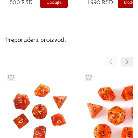
500
RSD
1,990
RSD
Dodajte
Dodajt
Preporučeni proizvodi
Pomeranje sa
Pomer
Dugme za dodavanje stvari u kategoriju omiljeno
Dugme za dodavanje st