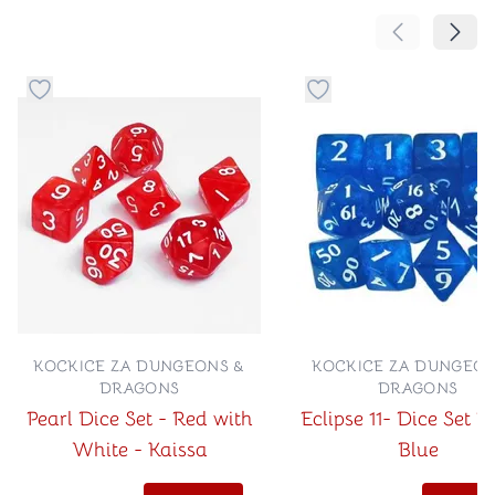
Pomeranje sa
Pomer
Dugme za dodavanje stvari u kategoriju omiljeno
Dugme za dodavanje st
KOCKICE ZA DUNGEONS &
KOCKICE ZA DUNGEON
DRAGONS
DRAGONS
Pearl Dice Set - Red with
Eclipse 11- Dice Set Pa
White - Kaissa
Blue