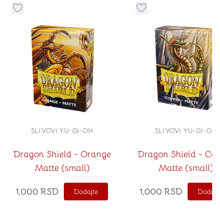
Dugme za dodavanje stvari u kategoriju omiljeno
Dugme za dodavanje st
SLIVOVI YU-GI-OH
SLIVOVI YU-GI-OH
Dragon Shield - Orange
Dragon Shield - Co
Matte (small)
Matte (small)
1,000
RSD
1,000
RSD
Dodajte
Dodajt