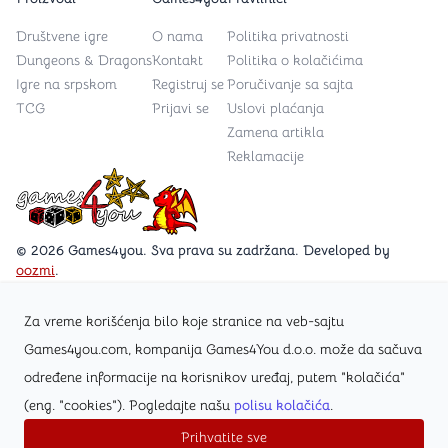
Društvene igre
O nama
Politika privatnosti
Dungeons & Dragons
Kontakt
Politika o kolačićima
Igre na srpskom
Registruj se
Poručivanje sa sajta
TCG
Prijavi se
Uslovi plaćanja
Zamena artikla
Reklamacije
Games4you logo
© 2026 Games4you. Sva prava su zadržana. Developed by
oozmi
.
Za vreme korišćenja bilo koje stranice na veb-sajtu
Posetite Facebook stranicu /Games4you.rs
Games4you.com, kompanija Games4You d.o.o. može da sačuva
određene informacije na korisnikov uređaj, putem "kolačića"
Zapratite Instagram profil @games4yours
(eng. "cookies"). Pogledajte našu
polisu kolačića
.
Prihvatite sve