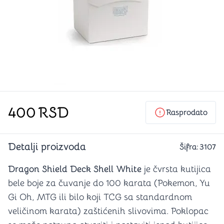
400
RSD
Rasprodato
Detalji proizvoda
Šifra:
3107
Dragon Shield Deck Shell White
je čvrsta kutijica
bele boje za čuvanje do 100 karata (Pokemon, Yu
Gi Oh, MTG ili bilo koji TCG sa standardnom
veličinom karata) zaštićenih slivovima. Poklopac