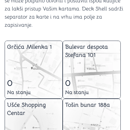
se može potpuno otvoriti i postaviti ispod kutijice
za lakši pristup Vašim kartama. Deck Shell sadrži
separator za karte i na vrhu ima polje za
zapisivanje.
Grčića Milenka 1
Bulevar despota
Stefana 101
0
0
Na stanju
Na stanju
Ušće Shopping
Tošin bunar 188a
Centar