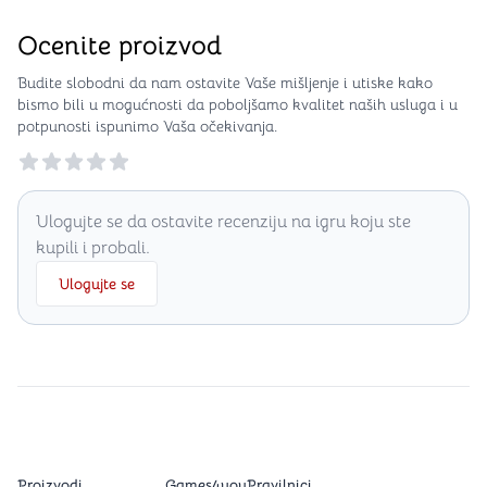
Ocenite proizvod
Budite slobodni da nam ostavite Vaše mišljenje i utiske kako
bismo bili u mogućnosti da poboljšamo kvalitet naših usluga i u
potpunosti ispunimo Vaša očekivanja.
Reviews
Ulogujte se da ostavite recenziju na igru koju ste
kupili i probali.
Ulogujte se
Proizvodi
Games4you
Pravilnici