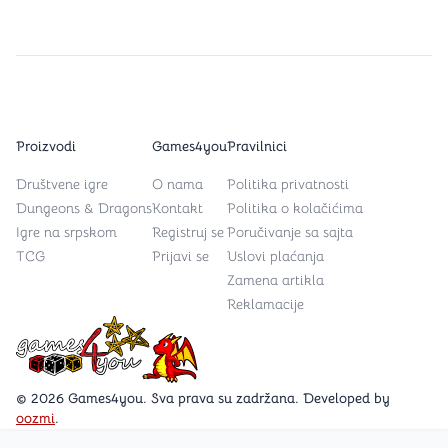
Proizvodi
Games4you
Pravilnici
Društvene igre
O nama
Politika privatnosti
Dungeons & Dragons
Kontakt
Politika o kolačićima
Igre na srpskom
Registruj se
Poručivanje sa sajta
TCG
Prijavi se
Uslovi plaćanja
Zamena artikla
Reklamacije
Games4you logo
© 2026 Games4you. Sva prava su zadržana. Developed by
oozmi
.