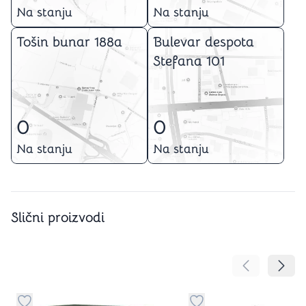
Na stanju
Na stanju
Tošin bunar 188a
Bulevar despota
Stefana 101
0
0
Na stanju
Na stanju
Slični proizvodi
Pomeranje sa
Pomer