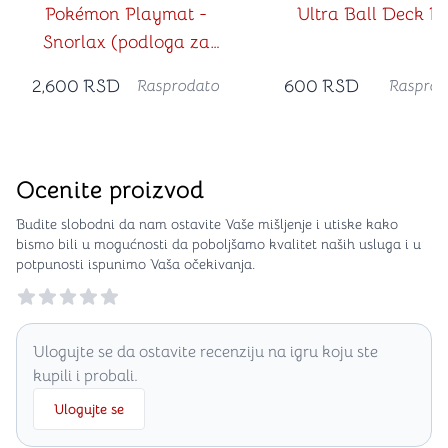
Pokémon Playmat -
Ultra Ball Deck B
Snorlax (podloga za
igranje)
2,600
RSD
600
RSD
Rasprodato
Rasprod
Ocenite proizvod
Budite slobodni da nam ostavite Vaše mišljenje i utiske kako
bismo bili u mogućnosti da poboljšamo kvalitet naših usluga i u
potpunosti ispunimo Vaša očekivanja.
Reviews
Ulogujte se da ostavite recenziju na igru koju ste
kupili i probali.
Ulogujte se