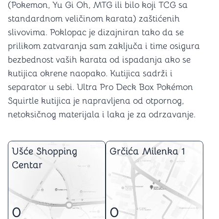
(Pokemon, Yu Gi Oh, MTG ili bilo koji TCG sa
standardnom veličinom karata) zaštićenih
slivovima. Poklopac je dizajniran tako da se
prilikom zatvaranja sam zaključa i time osigura
bezbednost vaših karata od ispadanja ako se
kutijica okrene naopako. Kutijica sadrži i
separator u sebi. Ultra Pro Deck Box Pokémon
Squirtle kutijica je napravljena od otpornog,
netoksičnog materijala i laka je za odrzavanje.
Ušće Shopping
Grčića Milenka 1
Centar
0
0