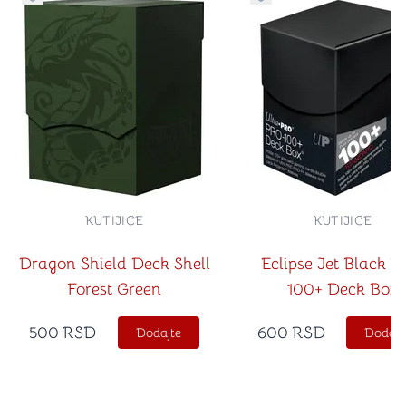
Dugme za dodavanje stvari u kategoriju omiljeno
Dugme za dodavanje st
KUTIJICE
KUTIJICE
Dragon Shield Deck Shell
Eclipse Jet Black 
Forest Green
100+ Deck Box
500
RSD
600
RSD
Dodajte
Dodajt