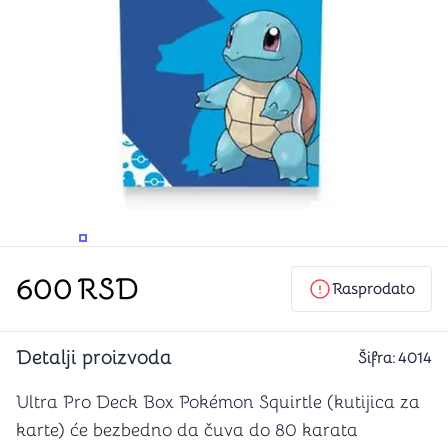
PROMENITE UGAO GLEDANJA
PROMENITE UGAO GLEDANJA
600
RSD
Rasprodato
Detalji proizvoda
Šifra:
4014
Ultra Pro Deck Box Pokémon Squirtle (kutijica za
karte) će bezbedno da čuva do 80 karata