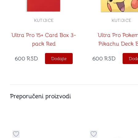
KUTIJICE
KUTIJICE
Ultra Pro 15+ Card Box 3-
Ultra Pro Poke
pack Red
Pikachu Deck 
600
RSD
600
RSD
Dodajte
Doda
Preporučeni proizvodi
Dugme za dodavanje stvari u kategoriju omiljeno
Dugme za dodavanje 