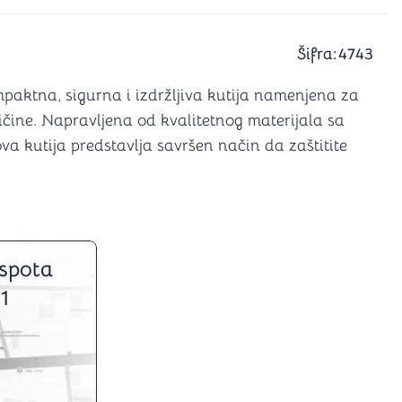
a igranje
 karte
D6 (za Jamb)
Šifra:
4743
mpaktna, sigurna i izdržljiva kutija namenjena za
čine. Napravljena od kvalitetnog materijala sa
 kutija predstavlja savršen način da zaštitite
spota
1