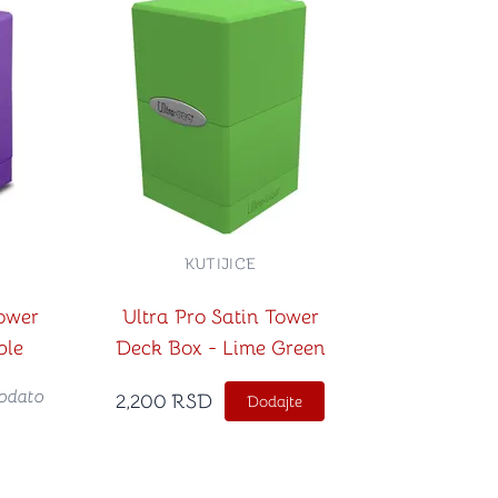
KUTIJICE
Tower
Ultra Pro Satin Tower
ple
Deck Box - Lime Green
odato
2,200
RSD
Dodajte