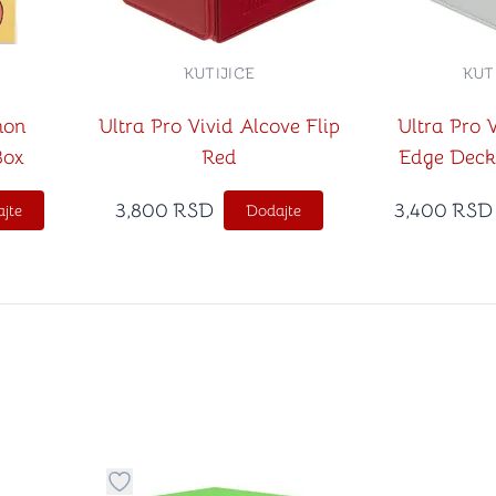
KUTIJICE
KUT
mon
Ultra Pro Vivid Alcove Flip
Ultra Pro 
Box
Red
Edge Deck
3,800
RSD
3,400
RSD
jte
Dodajte
stvari u kategoriju omiljeno
Dugme za dodavanje stvari u kategoriju omilje