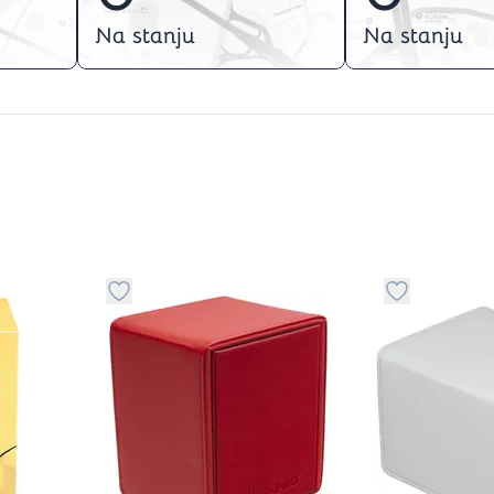
Na stanju
Na stanju
stvari u kategoriju omiljeno
Dugme za dodavanje stvari u kategoriju omilje
Dugme za do