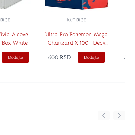
IJICE
KUTIJICE
Vivid Alcove
Ultra Pro Pokemon Mega
Ul
 Box White
Charizard X 100+ Deck
Iri
Box
600
RSD
3,15
Dodajte
Dodajte
Pomeranje sadr
Pomeran
no