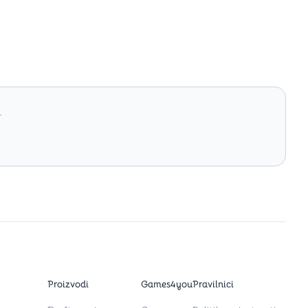
.
Proizvodi
Games4you
Pravilnici