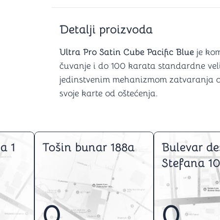
Šah
Podloge z
Domine
Zaštite za
4 u 1 igre
Kockice 
Detalji proizvoda
Backgammon (Tavla)
Kutijice
Ultra Pro Satin Cube Pacific Blue
je ko
čuvanje i do 100 karata standardne veli
jedinstvenim mehanizmom zatvaranja ova
nje
Mozgalice
svoje karte od oštećenja.
Hanayama
Kocke
Ostale mozgalice
a 1
Tošin bunar 188a
Bulevar de
Stripovi
Stefana 10
0
0