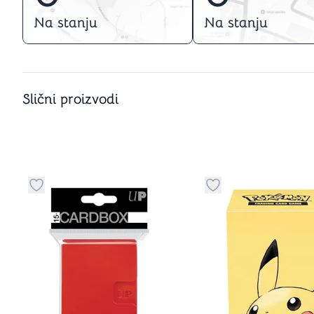
Na stanju
Na stanju
Slični proizvodi
u kategoriju omiljeno
Dugme za dodavanje stvari u kategoriju omiljeno
Dugme za dodavanje 