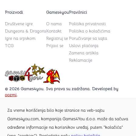
Proizvodi
Games4you
Pravilnici
Društvene igre
O nama
Politika privatnosti
Dungeons & Dragons
Kontakt
Politika o kolačićima
Igre na srpskom
Registruj se
Poručivanje sa sajta
TCG
Prijavi se
Uslovi plaćanja
Zamena artikla
Reklamacije
Games4you logo
© 2026 Games4you. Sva prava su zadržana. Developed by
oozmi
.
Za vreme korišćenja bilo koje stranice na veb-sajtu
Posetite Facebook stranicu /Games4you.rs
Games4you.com, kompanija Games4You d.o.o. može da sačuva
određene informacije na korisnikov uređaj, putem "kolačića"
Zapratite Instagram profil @games4yours
(eng. "cookies"). Pogledajte našu
polisu kolačića
.