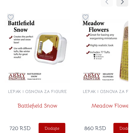
Pomeranje sa
Pomer
Dugme za dodavanje stvari u kategoriju omiljeno
Dugme za dodavanje st
LEPAK I OSNOVA ZA FIGURE
LEPAK I OSNOVA ZA FI
Battlefield Snow
Meadow Flower
720
RSD
860
RSD
Dodajte
Dodajt