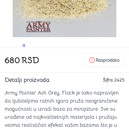
PROMENITE UGAO GLEDANJA
PROMENITE UGAO GLEDANJA
PROMENITE
680
RSD
Rasprodato
Detalji proizvoda
Šifra:
2425
Army Painter Ash Grey, Flock je tako napravljen
da ljubiteljima ratnih igara pruža neograničene
mogućnosti u izradi baza za minijature. Sve su
urađene od najkvalitetnijih materijala i pružaju
veoma realističan efekat vašim bazama što je u