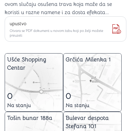
ovom slučaju osušena trava koja može da se
koristi u razne namene i za dosta efekata...
upustvo
Otvara se PDF dokument u novom tabu koji po želji možete
preuzeti
Ušće Shopping
Grčića Milenka 1
Centar
0
0
Na stanju
Na stanju
Tošin bunar 188a
Bulevar despota
Stefana 101