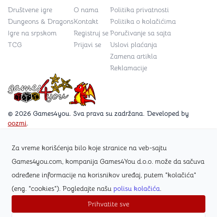
Društvene igre
O nama
Politika privatnosti
Dungeons & Dragons
Kontakt
Politika o kolačićima
Igre na srpskom
Registruj se
Poručivanje sa sajta
TCG
Prijavi se
Uslovi plaćanja
Zamena artikla
Reklamacije
Games4you logo
© 2026 Games4you. Sva prava su zadržana. Developed by
oozmi
.
Za vreme korišćenja bilo koje stranice na veb-sajtu
Posetite Facebook stranicu /Games4you.rs
Games4you.com, kompanija Games4You d.o.o. može da sačuva
određene informacije na korisnikov uređaj, putem "kolačića"
Zapratite Instagram profil @games4yours
(eng. "cookies"). Pogledajte našu
polisu kolačića
.
Prihvatite sve