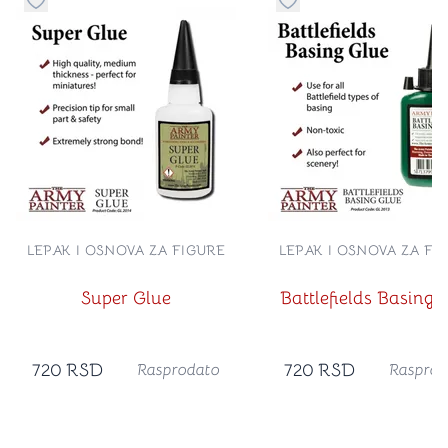
Dugme za dodavanje stvari u kategoriju omiljeno
Dugme za dodavanje st
LEPAK I OSNOVA ZA FIGURE
LEPAK I OSNOVA ZA FI
Super Glue
Battlefields Basing 
720
RSD
720
RSD
Rasprodato
Rasprod