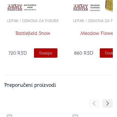
LEPAK I OSNOVA ZA FIGURE
LEPAK I OSNOVA ZA FI
Battlefield Snow
Meadow Flower
720
RSD
860
RSD
Dodajte
Dodajt
Preporučeni proizvodi
Pomeranje sa
Pomer