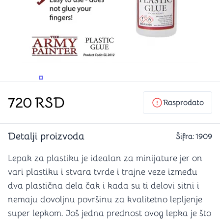
PROMENITE UGAO GLEDANJA
PROMENITE UGAO GLEDANJA
PROMENITE
720
RSD
Rasprodato
Detalji proizvoda
Šifra:
1909
Lepak za plastiku je idealan za minijature jer on
vari plastiku i stvara tvrde i trajne veze između
dva plastična dela čak i kada su ti delovi sitni i
nemaju dovoljnu površinu za kvalitetno lepljenje
super lepkom. Još jedna prednost ovog lepka je što