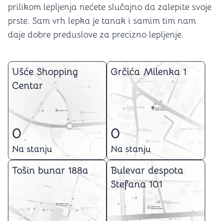
prilikom lepljenja nećete slučajno da zalepite svoje
prste. Sam vrh lepka je tanak i samim tim nam
daje dobre preduslove za precizno lepljenje.
Ušće Shopping
Grčića Milenka 1
Centar
0
0
Na stanju
Na stanju
Tošin bunar 188a
Bulevar despota
Stefana 101