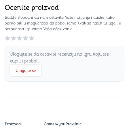
Ocenite proizvod
Budite slobodni da nam ostavite Vaše mišljenje i utiske kako
bismo bili u mogućnosti da poboljšamo kvalitet naših usluga i u
potpunosti ispunimo Vaša očekivanja.
Reviews
Ulogujte se da ostavite recenziju na igru koju ste
kupili i probali.
Ulogujte se
Proizvodi
Games4you
Pravilnici