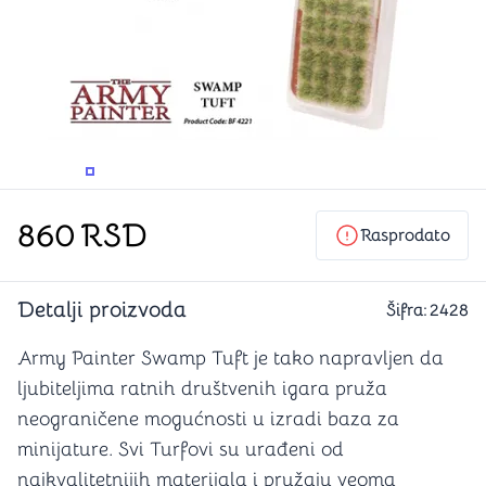
PROMENITE UGAO GLEDANJA
PROMENITE UGAO GLEDANJA
PROMENITE
PROMENITE UGAO GLEDANJA
860
RSD
Rasprodato
Detalji proizvoda
Šifra:
2428
Army Painter Swamp Tuft je tako napravljen da
ljubiteljima ratnih društvenih igara pruža
neograničene mogućnosti u izradi baza za
minijature. Svi Turfovi su urađeni od
najkvalitetnijih materijala i pružaju veoma