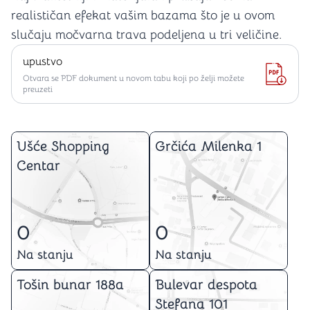
realističan efekat vašim bazama što je u ovom
slučaju močvarna trava podeljena u tri veličine.
upustvo
Otvara se PDF dokument u novom tabu koji po želji možete
preuzeti
Ušće Shopping
Grčića Milenka 1
Centar
0
0
Na stanju
Na stanju
Tošin bunar 188a
Bulevar despota
Stefana 101