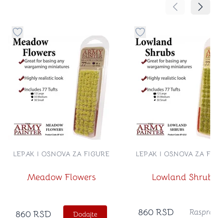
Pomeranje sa
Pomer
Dugme za dodavanje stvari u kategoriju omiljeno
Dugme za dodavanje st
LEPAK I OSNOVA ZA FIGURE
LEPAK I OSNOVA ZA FI
Meadow Flowers
Lowland Shrubs
860
RSD
Rasprod
860
RSD
Dodajte