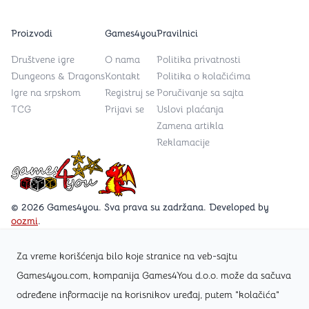
Proizvodi
Games4you
Pravilnici
Društvene igre
O nama
Politika privatnosti
Dungeons & Dragons
Kontakt
Politika o kolačićima
Igre na srpskom
Registruj se
Poručivanje sa sajta
TCG
Prijavi se
Uslovi plaćanja
Zamena artikla
Reklamacije
Games4you logo
© 2026 Games4you. Sva prava su zadržana. Developed by
oozmi
.
Za vreme korišćenja bilo koje stranice na veb-sajtu
Posetite Facebook stranicu /Games4you.rs
Games4you.com, kompanija Games4You d.o.o. može da sačuva
određene informacije na korisnikov uređaj, putem "kolačića"
Zapratite Instagram profil @games4yours