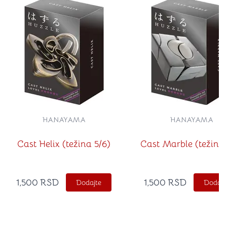
HANAYAMA
HANAYAMA
Cast Helix (težina 5/6)
Cast Marble (težina 
1,500
RSD
1,500
RSD
Dodajte
Dodajt