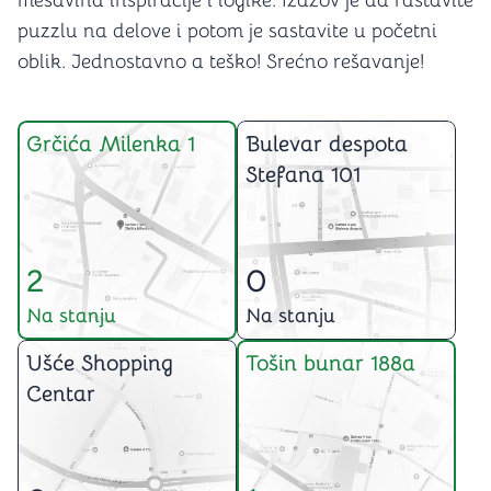
mešavina inspiracije i logike. Izazov je da rastavite
puzzlu na delove i potom je sastavite u početni
oblik. Jednostavno a teško! Srećno rešavanje!
Grčića Milenka 1
Bulevar despota
Stefana 101
2
0
Na stanju
Na stanju
Ušće Shopping
Tošin bunar 188a
Centar