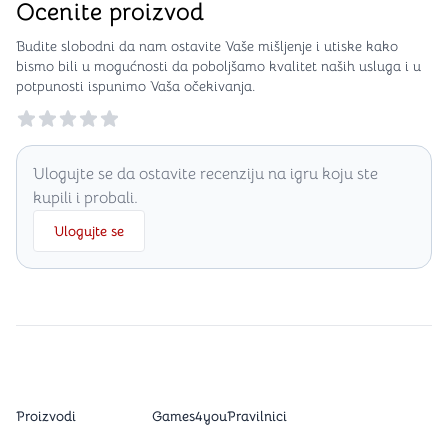
Ocenite proizvod
Budite slobodni da nam ostavite Vaše mišljenje i utiske kako
bismo bili u mogućnosti da poboljšamo kvalitet naših usluga i u
potpunosti ispunimo Vaša očekivanja.
Reviews
Ulogujte se da ostavite recenziju na igru koju ste
kupili i probali.
Ulogujte se
Proizvodi
Games4you
Pravilnici