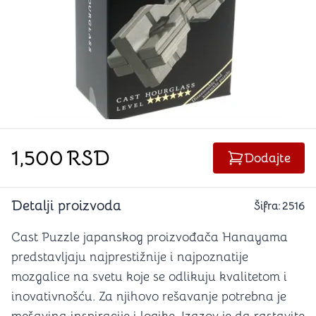
1,500
RSD
Dodajte
Detalji proizvoda
Šifra:
2516
Cast Puzzle japanskog proizvođača Hanayama
predstavljaju najprestižnije i najpoznatije
mozgalice na svetu koje se odlikuju kvalitetom i
inovativnošću. Za njihovo rešavanje potrebna je