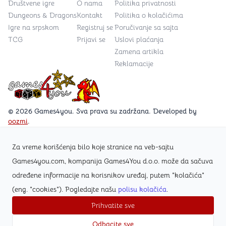
Društvene igre
O nama
Politika privatnosti
Dungeons & Dragons
Kontakt
Politika o kolačićima
Igre na srpskom
Registruj se
Poručivanje sa sajta
TCG
Prijavi se
Uslovi plaćanja
Zamena artikla
Reklamacije
Games4you logo
© 2026 Games4you. Sva prava su zadržana. Developed by
oozmi
.
Za vreme korišćenja bilo koje stranice na veb-sajtu
Posetite Facebook stranicu /Games4you.rs
Games4you.com, kompanija Games4You d.o.o. može da sačuva
određene informacije na korisnikov uređaj, putem "kolačića"
Zapratite Instagram profil @games4yours
(eng. "cookies"). Pogledajte našu
polisu kolačića
.
Prihvatite sve
Odbacite sve