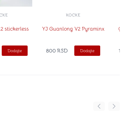
CKE
KOCKE
2 stickerless
YJ Guanlong V2 Pyraminx
QiY
800
RSD
1,65
Dodajte
Dodajte
Pomeranje sadr
Pomeran
no