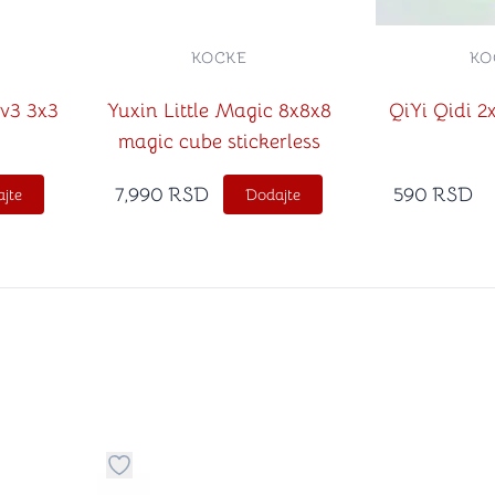
KOCKE
KO
v3 3x3
Yuxin Little Magic 8x8x8
QiYi Qidi 2x
magic cube stickerless
7,990
RSD
590
RSD
jte
Dodajte
stvari u kategoriju omiljeno
Dugme za dodavanje stvari u kategoriju omilje