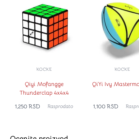
KOCKE
KOCKE
Qiyi Mofangge
QiYi Ivy Mastermo
Thunderclap 4x4x4
1,250
RSD
1,100
RSD
Rasprodato
Raspr
Ocenite proizvod