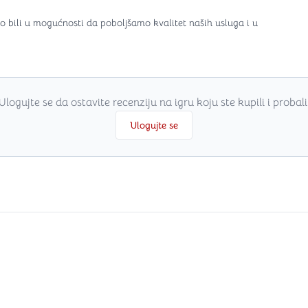
o bili u mogućnosti da poboljšamo kvalitet naših usluga i u
Ulogujte se da ostavite recenziju na igru koju ste kupili i probali
Ulogujte se