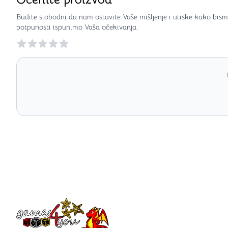
Budite slobodni da nam ostavite Vaše mišljenje i utiske kako bism
potpunosti ispunimo Vaša očekivanja.
Reviews
Games4you logo