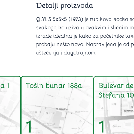
Detalji proizvoda
Šah
Podloge z
Domine
Zaštite za
4 u 1 igre
Kockice 
QiYi S 5x5x5 (1973)
je rubikova kocka sa
Backgammon (Tavla)
Kutijice
svakoga ko uživa u ovakvim i sličnim 
izrade idealna je kako za početnike tako
probaju nešto novo. Napravljena je od p
oštećenja i dugotrajnom!
nje
Mozgalice
Hanayama
Kocke
Ostale mozgalice
a 1
Tošin bunar 188a
Bulevar de
Stripovi
Stefana 10
1
1