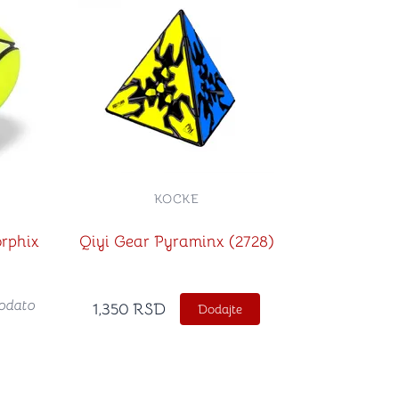
KOCKE
rphix
Qiyi Gear Pyraminx (2728)
odato
1,350
RSD
Dodajte