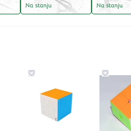
Na stanju
Na stanju
stvari u kategoriju omiljeno
Dugme za dodavanje stvari u kategoriju omilje
Dugme za do