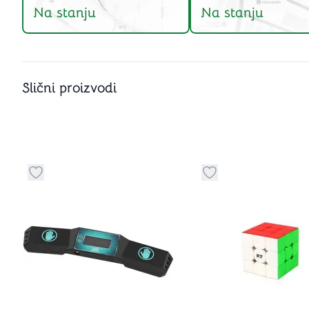
Na stanju
Na stanju
Slični proizvodi
Dugme za dodavanje stvari u kategoriju omiljeno
Dugme za dodavanje 