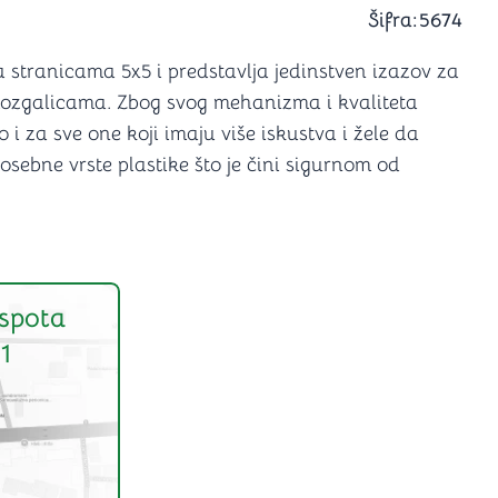
a igranje
Šifra:
5674
 karte
D6 (za Jamb)
 stranicama 5x5 i predstavlja jedinstven izazov za
mozgalicama. Zbog svog mehanizma i kvaliteta
 i za sve one koji imaju više iskustva i žele da
osebne vrste plastike što je čini sigurnom od
spota
1