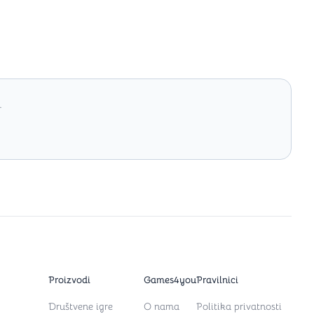
.
Proizvodi
Games4you
Pravilnici
Društvene igre
O nama
Politika privatnosti