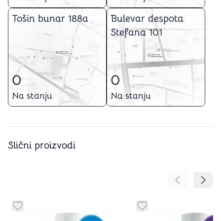
Tošin bunar 188a
Bulevar despota
Stefana 101
0
0
Na stanju
Na stanju
Slični proizvodi
Pomeranje sa
Pomer
Dugme za dodavanje stvari u kategoriju omiljeno
Dugme za dodavanje st