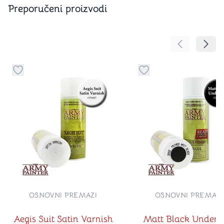
Preporučeni proizvodi
Pomeranje sa
Pomer
Dugme za dodavanje stvari u kategoriju omiljeno
Dugme za dodavanje st
OSNOVNI PREMAZI
OSNOVNI PREMAZI
Aegis Suit Satin Varnish
Matt Black Underc