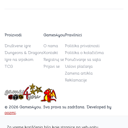
Proizvodi
Games4you
Pravilnici
Društvene igre
O nama
Politika privatnosti
Dungeons & Dragons
Kontakt
Politika o kolačićima
Igre na srpskom
Registruj se
Poručivanje sa sajta
TCG
Prijavi se
Uslovi plaćanja
Zamena artikla
Reklamacije
Games4you logo
© 2026 Games4you. Sva prava su zadržana. Developed by
oozmi
.
Za vreme korišćenja bilo koje stranice na veb-sajtu