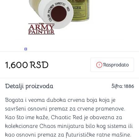
PROMENITE UGAO GLEDANJA
PROMENITE UGAO GLEDANJA
PROMENITE
1,600
RSD
Rasprodato
Detalji proizvoda
Šifra:
1886
Bogata i veoma duboka crvena boja koja je
savršeni osnovni premaz za crvene pramenove.
Kao što ime kaže, Chaotic Red je obavezna za
kolekcionare Chaos minijatura bilo kog sistema ili
kao osnovni premaz za futurističke ratne mašine.