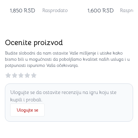
1,850
RSD
1,600
RSD
Rasprodato
Rasprod
Ocenite proizvod
Budite slobodni da nam ostavite Vaše mišljenje i utiske kako
bismo bili u mogućnosti da poboljšamo kvalitet naših usluga i u
potpunosti ispunimo Vaša očekivanja.
Reviews
Ulogujte se da ostavite recenziju na igru koju ste
kupili i probali.
Ulogujte se