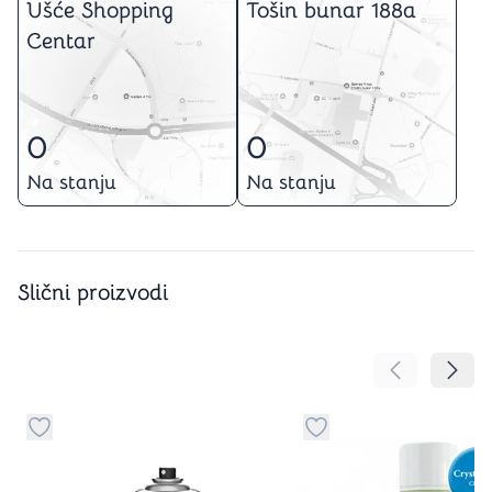
Ušće Shopping
Tošin bunar 188a
Centar
0
0
Na stanju
Na stanju
Slični proizvodi
Pomeranje sa
Pomer
Dugme za dodavanje stvari u kategoriju omiljeno
Dugme za dodavanje st