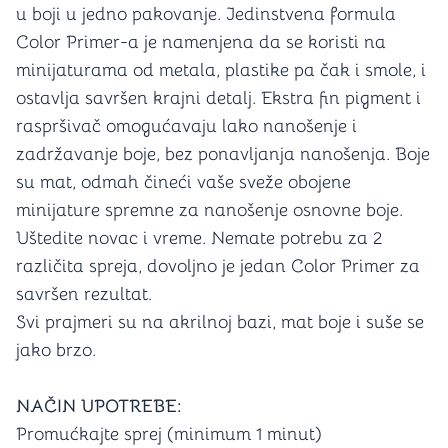
u boji u jedno pakovanje. Jedinstvena formula
Color Primer-a je namenjena da se koristi na
minijaturama od metala, plastike pa čak i smole, i
ostavlja savršen krajni detalj. Ekstra fin pigment i
raspršivač omogućavaju lako nanošenje i
zadržavanje boje, bez ponavljanja nanošenja. Boje
su mat, odmah čineći vaše sveže obojene
minijature spremne za nanošenje osnovne boje.
Uštedite novac i vreme. Nemate potrebu za 2
različita spreja, dovoljno je jedan Color Primer za
savršen rezultat.
Svi prajmeri su na akrilnoj bazi, mat boje i suše se
jako brzo.
NAČIN UPOTREBE:
Promućkajte sprej (minimum 1 minut)