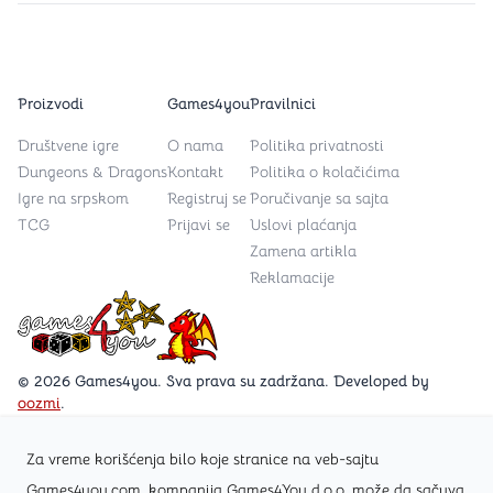
Proizvodi
Games4you
Pravilnici
Društvene igre
O nama
Politika privatnosti
Dungeons & Dragons
Kontakt
Politika o kolačićima
Igre na srpskom
Registruj se
Poručivanje sa sajta
TCG
Prijavi se
Uslovi plaćanja
Zamena artikla
Reklamacije
Games4you logo
© 2026 Games4you. Sva prava su zadržana. Developed by
oozmi
.
Za vreme korišćenja bilo koje stranice na veb-sajtu
Posetite Facebook stranicu /Games4you.rs
Games4you.com, kompanija Games4You d.o.o. može da sačuva