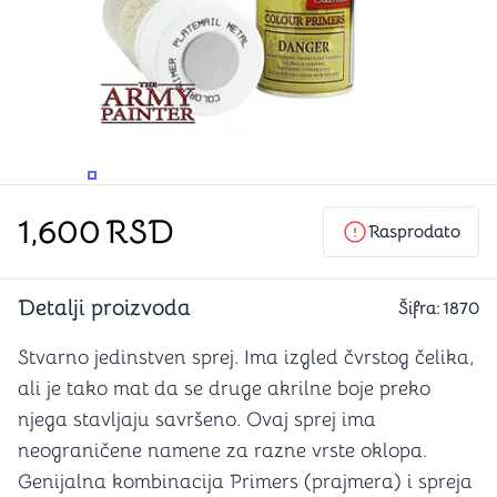
PROMENITE UGAO GLEDANJA
PROMENITE UGAO GLEDANJA
PROMENITE
1,600
RSD
Rasprodato
Detalji proizvoda
Šifra:
1870
Stvarno jedinstven sprej. Ima izgled čvrstog čelika,
ali je tako mat da se druge akrilne boje preko
njega stavljaju savršeno. Ovaj sprej ima
neograničene namene za razne vrste oklopa.
Genijalna kombinacija Primers (prajmera) i spreja