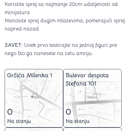
Koristite sprej sa najmanje 20cm udaljenosti od
minijatura
Nanosite sprej dugim mlazevima, pomerajući sprej
napred nazad
SAVET:
Uvek prvo testirajte na jednoj figuri pre
nego što ga nanesete na celu amriju.
Grčića Milenka 1
Bulevar despota
Stefana 101
0
0
Na stanju
Na stanju