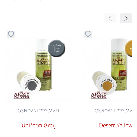
Pomeranje sa
Pomer
Dugme za dodavanje stvari u kategoriju omiljeno
Dugme za dodavanje st
OSNOVNI PREMAZI
OSNOVNI PREMAZI
Uniform Grey
Desert Yellow