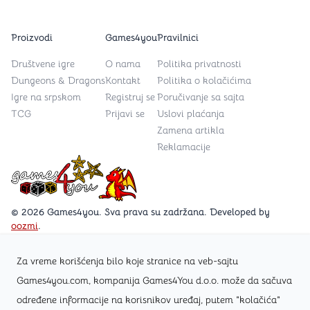
Proizvodi
Games4you
Pravilnici
Društvene igre
O nama
Politika privatnosti
Dungeons & Dragons
Kontakt
Politika o kolačićima
Igre na srpskom
Registruj se
Poručivanje sa sajta
TCG
Prijavi se
Uslovi plaćanja
Zamena artikla
Reklamacije
Games4you logo
© 2026 Games4you. Sva prava su zadržana. Developed by
oozmi
.
Za vreme korišćenja bilo koje stranice na veb-sajtu
Posetite Facebook stranicu /Games4you.rs
Games4you.com, kompanija Games4You d.o.o. može da sačuva
određene informacije na korisnikov uređaj, putem "kolačića"
Zapratite Instagram profil @games4yours