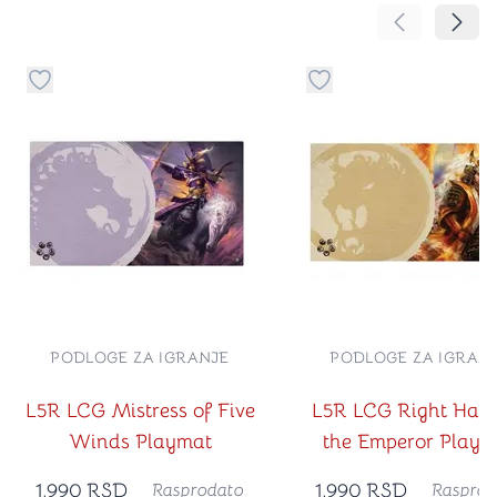
Pomeranje sa
Pomer
Dugme za dodavanje stvari u kategoriju omiljeno
Dugme za dodavanje st
PODLOGE ZA IGRANJE
PODLOGE ZA IGRAN
L5R LCG Mistress of Five
L5R LCG Right Hand
Winds Playmat
the Emperor Playm
1,990
RSD
1,990
RSD
Rasprodato
Rasprod