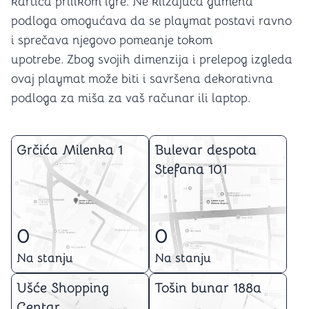
kartica prilikom igre. Ne klizajuća gumena
podloga omogućava da se playmat postavi ravno
i sprečava njegovo pomeanje tokom
upotrebe. Zbog svojih dimenzija i prelepog izgleda
ovaj playmat može biti i savršena dekorativna
podloga za miša za vaš računar ili laptop.
Grčića Milenka 1
Bulevar despota
Stefana 101
0
0
Na stanju
Na stanju
Ušće Shopping
Tošin bunar 188a
Centar