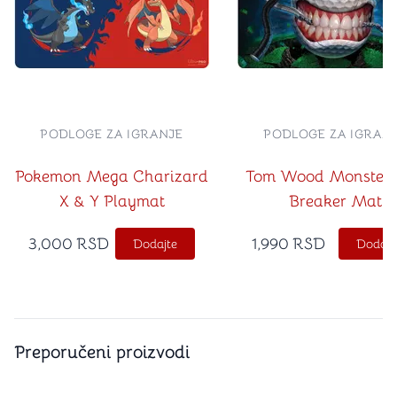
PODLOGE ZA IGRANJE
PODLOGE ZA IGRAN
Pokemon Mega Charizard
Tom Wood Monster 
X & Y Playmat
Breaker Mat
3,000
RSD
1,990
RSD
Dodajte
Dodajt
Preporučeni proizvodi