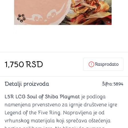
1,750
RSD
Rasprodato
Detalji proizvoda
Šifra:
5894
L5R LCG Soul of Shiba Playmat
je podloga
namenjena prvenstveno za igrnje društvene igre
Legend of the Five Ring. Napravljena je od
vrhunskog materijala koji sprečava oštećenja