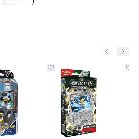
Pomeranje sadr
Pomeran
no
davanje stvari u kategoriju omiljeno
Dugme za dodavanje stvari u kategoriju
Dugm