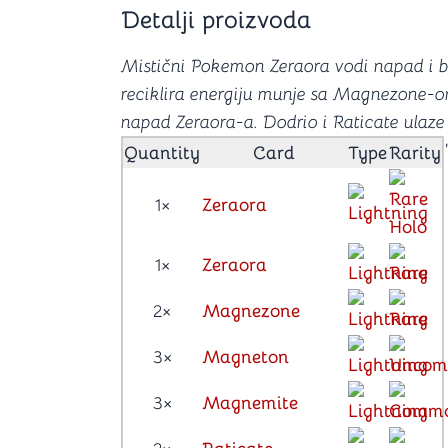
Šah
Podloge z
Detalji proizvoda
Domine
Zaštite za
4 u 1 igre
Kockice 
Mistični Pokemon Zeraora vodi napad i 
Backgammon (Tavla)
Kutijice
reciklira energiju munje sa Magnezone-o
napad Zeraora-a. Dodrio i Raticate ulaze 
Quantity
Card
Type
Rarity
nje
Mozgalice
1×
Zeraora
Hanayama
Kocke
1×
Zeraora
Ostale mozgalice
Stripovi
2×
Magnezone
3×
Magneton
3×
Magnemite