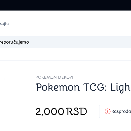
reporučujemo
igaciji
re
Dungeons & Dragons
Arm
POKEMON DEKOVI
Knjige za Dungeons & Dragons
Boje za fi
Pokemon TCG: Ligh
Kockice za Dungeons & Dragons
Setovi za 
Figure za Dungeons & Dragons
Lepak i o
Podloge za Dungeons & Dragons
Četkice
Ostalo za Dungeons & Dragons
Alati
2,000
RSD
Ostali Ar
Rasproda
zle)
Klasične igre
Dod
Šah + Backgammon (Tavla)
Albumi, st