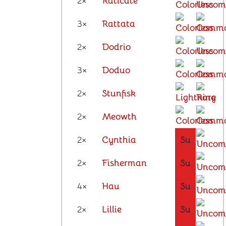
2×
Raticate
3×
Rattata
2×
Dodrio
3×
Doduo
2×
Stunfisk
2×
Meowth
2×
Cynthia
Su
2×
Fisherman
Su
4×
Hau
Su
2×
Lillie
Su