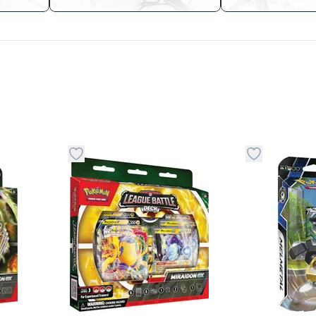
stvari u kategoriju omiljeno
Dugme za dodavanje stvari u kategoriju omilje
Dugme za do