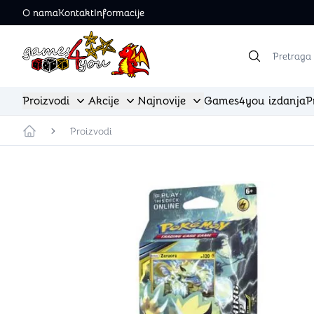
O nama
Kontakt
Informacije
Games4you logo
Proizvodi
Akcije
Najnovije
Games4you izdanja
P
Dugme za selektovanje stvari u navigaciji
Dugme za selektovanje stvari u navigaciji
Dugme za selektovanje stvari u nav
Proizvodi
Početna strana
Sve akcije
Sve najnovije
Društvene igre
Edukativne ig
Porodične društvene igre
Trenutno na akciji
Najnovije od društvenih igara
Gigamic
Zabavne društvene igre
Pre-order
Najnovije od Dungeons & Dragons
Loki
Tematske društvene igre
Najnovije od TCG igara
Steffen Spiele
Strateške društvene igre
Najnovije iz dodatne opreme
Haba
Prilagodljive društvene igre
Najnovije od stripova
Ostale edukativne igre
Ratne društvene igre
Apstraktne društvene igre
Slagalice (Puz
Dečije društvene igre
Ostale društvene igre
Puzzle 500 delova