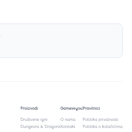
.
Proizvodi
Games4you
Pravilnici
Društvene igre
O nama
Politika privatnosti
Dungeons & Dragons
Kontakt
Politika o kolačićima