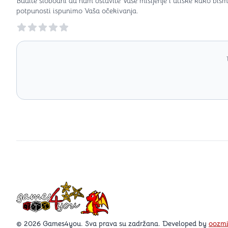
Budite slobodni da nam ostavite Vaše mišljenje i utiske kako bism
potpunosti ispunimo Vaša očekivanja.
Reviews
Games4you logo
© 2026 Games4you. Sva prava su zadržana. Developed by
oozm