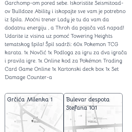
Garchomp-om pored sebe. Iskoristite Seismitoad-
ov Bulldoze Ability i iskopajte sve vam je potrebno
iz špila. Moćni trener Lady je tu da vam da
dodatnu energiju , a Throh da pojača vaš napad!
Udarite iz visina uz pomoć Towering Heights
tematskog špila! Špil sadrži: 60x Pokemon TCG
karata. 1x Novčić 1x Podloga za igru za dva igrača
i pravila igre. 1x Online kod za Pokémon Trading
Card Game Online 1x Kartonski deck box 1x Set
Damage Counter-a
Grčića Milenka 1
Bulevar despota
Stefana 101