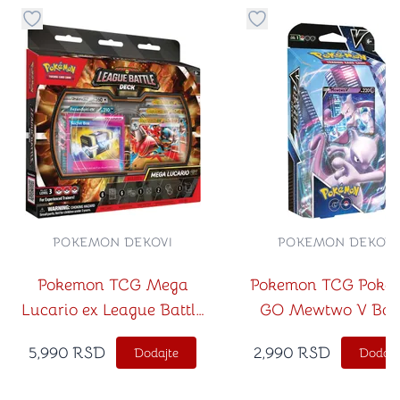
Dugme za dodavanje stvari u kategoriju omiljeno
Dugme za dodavanje st
POKEMON DEKOVI
POKEMON DEKOVI
Pokemon TCG Mega
Pokemon TCG Poke
Lucario ex League Battle
GO Mewtwo V Batt
Deck
Deck
5,990
RSD
2,990
RSD
Dodajte
Dodajt