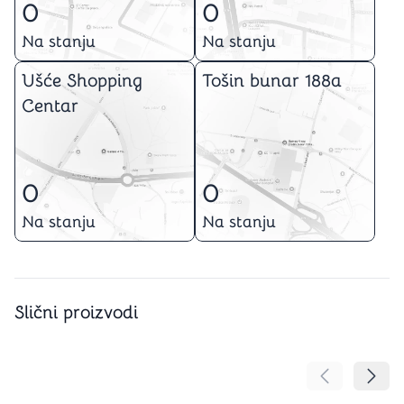
0
0
Na stanju
Na stanju
Ušće Shopping
Tošin bunar 188a
Centar
0
0
Na stanju
Na stanju
Slični proizvodi
Pomeranje sa
Pomer