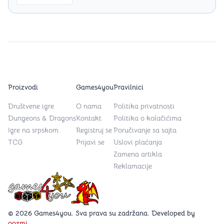
Proizvodi
Games4you
Pravilnici
Društvene igre
O nama
Politika privatnosti
Dungeons & Dragons
Kontakt
Politika o kolačićima
Igre na srpskom
Registruj se
Poručivanje sa sajta
TCG
Prijavi se
Uslovi plaćanja
Zamena artikla
Reklamacije
Games4you logo
© 2026 Games4you. Sva prava su zadržana. Developed by
oozmi
.