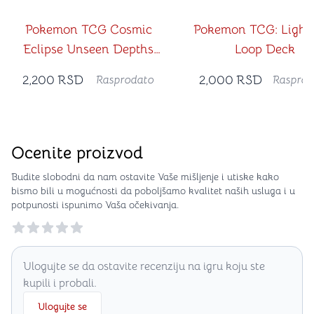
Pokemon TCG Cosmic
Pokemon TCG: Light
Eclipse Unseen Depths
Loop Deck
Theme Deck
2,200
RSD
2,000
RSD
Rasprodato
Rasprod
Ocenite proizvod
Budite slobodni da nam ostavite Vaše mišljenje i utiske kako
bismo bili u mogućnosti da poboljšamo kvalitet naših usluga i u
potpunosti ispunimo Vaša očekivanja.
Reviews
Ulogujte se da ostavite recenziju na igru koju ste
kupili i probali.
Ulogujte se