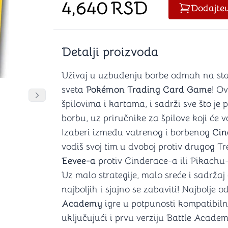
4,640
RSD
Šah
Podloge z
Dodajte
Domine
Zaštite za
4 u 1 igre
Kockice 
Backgammon (Tavla)
Kutijice
Detalji proizvoda
Uživaj u uzbuđenju borbe odmah na st
sveta
Pokémon Trading Card Game
! O
nje
Mozgalice
DANJA
DANJA
Pomeranje sadržaja slajdera u desno
špilovima i kartama, i sadrži sve što j
borbu, uz priručnike za špilove koji će 
Hanayama
Izaberi između vatrenog i borbenog
Cin
Kocke
Ostale mozgalice
vodiš svoj tim u dvoboj protiv drugog Tr
Stripovi
Eevee-a
protiv Cinderace-a ili Pikachu
Uz malo strategije, malo sreće i sadržaj 
najboljih i sjajno se zabaviti! Najbolje o
Academy
igre u potpunosti kompatibil
uključujući i prvu verziju Battle Academ