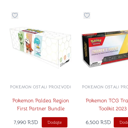
Dugme za dodavanje stvari u kategoriju omiljeno
Dugme za dodavanje 
POKEMON OSTALI PROIZVODI
POKEMON OSTALI PRO
Pokemon Paldea Region
Pokemon TCG Tra
First Partner Bundle
Toolkit 2023
7,990
RSD
6,500
RSD
Dodajte
Doda