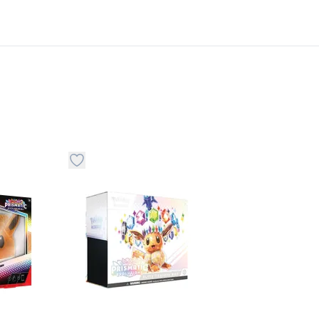
stvari u kategoriju omiljeno
Dugme za dodavanje stvari u kategoriju omilje