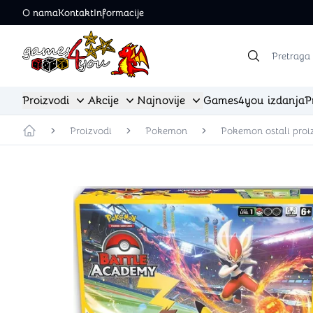
O nama
Kontakt
Informacije
Games4you logo
Proizvodi
Akcije
Najnovije
Games4you izdanja
P
Dugme za selektovanje stvari u navigaciji
Dugme za selektovanje stvari u navigaciji
Dugme za selektovanje stvari u nav
Proizvodi
Pokemon
Pokemon ostali proi
Početna strana
Sve akcije
Sve najnovije
Društvene igre
Edukativne ig
Porodične društvene igre
Trenutno na akciji
Najnovije od društvenih igara
Gigamic
Zabavne društvene igre
Pre-order
Najnovije od Dungeons & Dragons
Loki
Tematske društvene igre
Najnovije od TCG igara
Steffen Spiele
Strateške društvene igre
Najnovije iz dodatne opreme
Haba
Prilagodljive društvene igre
Najnovije od stripova
Ostale edukativne igre
Ratne društvene igre
Apstraktne društvene igre
Slagalice (Puz
Dečije društvene igre
Ostale društvene igre
Puzzle 500 delova