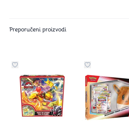
Preporučeni proizvodi
Dugme za dodavanje stvari u kategoriju omiljeno
Dugme za dodavanje 