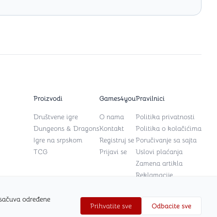
Proizvodi
Games4you
Pravilnici
Društvene igre
O nama
Politika privatnosti
Dungeons & Dragons
Kontakt
Politika o kolačićima
Igre na srpskom
Registruj se
Poručivanje sa sajta
TCG
Prijavi se
Uslovi plaćanja
Zamena artikla
Reklamacije
 sačuva određene
Prihvatite sve
Odbacite sve