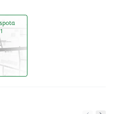
spota
1