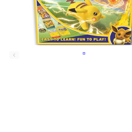
Igre na srpskom
Puzzle 1000 delova
Puzzle 2000 delova
(TCG)
Yu-Gi-Oh
Pokemon
One Piece
Riftbound
Karte za igra
PROMENITE UGAO GLE
PROMENITE UGAO GLE
Pomeranje sadržaja slajdera u levo
Karte Bicycle
Karte Fournier
Tarot karte
Setovi za poker