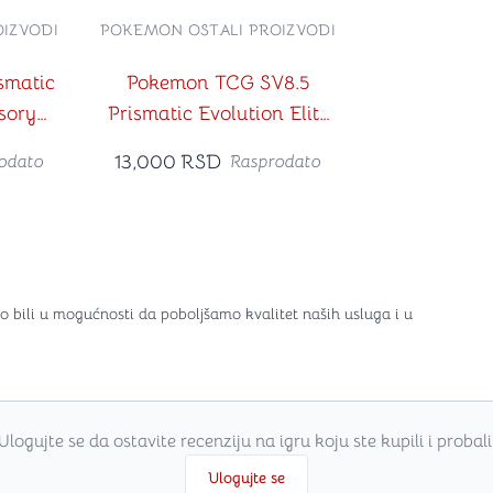
IZVODI
POKEMON OSTALI PROIZVODI
smatic
Pokemon TCG SV8.5
sory
Prismatic Evolution Elite
on
Trainer Box
13,000
RSD
odato
Rasprodato
o bili u mogućnosti da poboljšamo kvalitet naših usluga i u
Ulogujte se da ostavite recenziju na igru koju ste kupili i probali
Ulogujte se