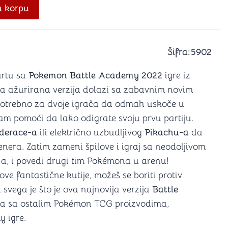
a igranje
u korpu
 karte
D6 (za Jamb)
Šifra:
5902
artu sa
Pokemon Battle Academy 2022
igre iz
va ažurirana verzija dolazi sa zabavnim novim
e potrebno za dvoje igrača da odmah uskoče u
vam pomoći da lako odigrate svoju prvu partiju.
derace-a
ili električno uzbudljivog
Pikachu-a
da
enera. Zatim zameni špilove i igraj sa neodoljivom
-a, i povedi drugi tim Pokémona u arenu!
ove fantastične kutije, možeš se boriti protiv
d svega je što je ova najnovija verzija
Battle
na sa ostalim Pokémon TCG proizvodima,
y igre.