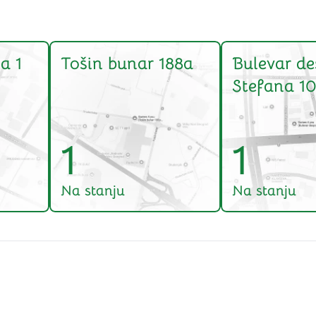
a 1
Tošin bunar 188a
Bulevar de
Stefana 10
1
1
Na stanju
Na stanju