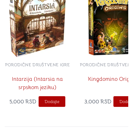
PORODIČNE DRUŠTVENE IGRE
PORODIČNE DRUŠTVENE
Intarzija (Intarsia na
Kingdomino Origi
srpskom jeziku)
5,000
RSD
3,000
RSD
Dodajte
Dodajt