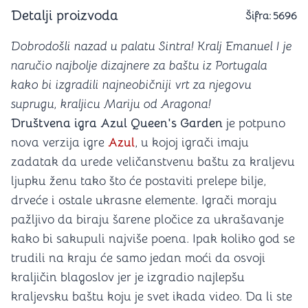
Detalji proizvoda
Šifra:
5696
Dobrodošli nazad u palatu Sintra! Kralj Emanuel I je
naručio najbolje dizajnere za baštu iz Portugala
kako bi izgradili najneobičniji vrt za njegovu
suprugu, kraljicu Mariju od Aragona!
Društvena igra Azul Queen's Garden
je potpuno
nova verzija igre
Azul
, u kojoj igrači imaju
zadatak da urede veličanstvenu baštu za kraljevu
ljupku ženu tako što će postaviti prelepe bilje,
drveće i ostale ukrasne elemente. Igrači moraju
pažljivo da biraju šarene pločice za ukrašavanje
kako bi sakupuli najviše poena. Ipak koliko god se
trudili na kraju će samo jedan moći da osvoji
kraljičin blagoslov jer je izgradio najlepšu
kraljevsku baštu koju je svet ikada video. Da li ste