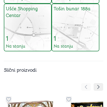
Ušće Shopping
Tošin bunar 188a
Centar
1
1
Na stanju
Na stanju
Slični proizvodi
Pomeranje sa
Pomer
Dugme za dodavanje stvari u kategoriju omiljeno
Dugme za dodavanje st