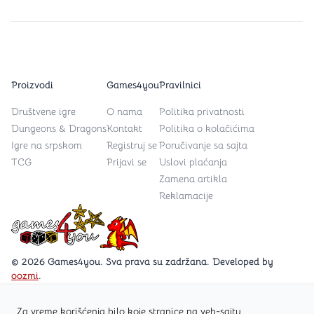
Proizvodi
Games4you
Pravilnici
Društvene igre
O nama
Politika privatnosti
Dungeons & Dragons
Kontakt
Politika o kolačićima
Igre na srpskom
Registruj se
Poručivanje sa sajta
TCG
Prijavi se
Uslovi plaćanja
Zamena artikla
Reklamacije
Games4you logo
© 2026 Games4you. Sva prava su zadržana. Developed by
oozmi
.
Za vreme korišćenja bilo koje stranice na veb-sajtu