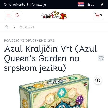
O nama
Kontakt
Informacije
Language
0
Otvorite meni
Dugme u obliku lupe predstavlja ikonicu za otvaranj
Korp
proizv
Games4you logo
Proizvodi
Početna strana
PORODIČNE DRUŠTVENE IGRE
Azul Kraljičin Vrt (Azul
Queen's Garden na
Dug
srpskom jeziku)
store