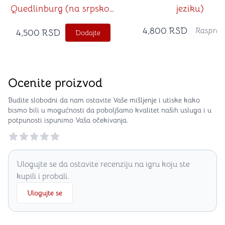
Quedlinburg (na srpskom
jeziku)
jeziku)
4,800
RSD
Rasprod
4,500
RSD
Dodajte
Ocenite proizvod
Budite slobodni da nam ostavite Vaše mišljenje i utiske kako
bismo bili u mogućnosti da poboljšamo kvalitet naših usluga i u
potpunosti ispunimo Vaša očekivanja.
Reviews
Ulogujte se da ostavite recenziju na igru koju ste
kupili i probali.
Ulogujte se