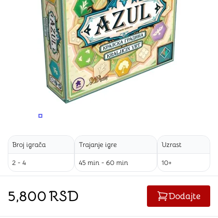
PROMENITE UGAO GLEDANJA
PROMENITE UGAO GLEDANJA
PROMENITE
Broj igrača
Trajanje igre
Uzrast
2 - 4
45 min - 60 min
10+
5,800
RSD
Dodajte