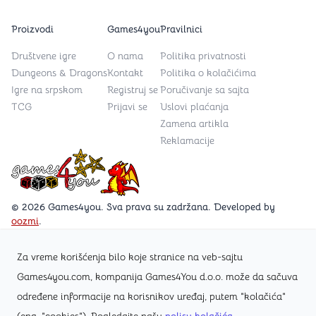
Proizvodi
Games4you
Pravilnici
Društvene igre
O nama
Politika privatnosti
Dungeons & Dragons
Kontakt
Politika o kolačićima
Igre na srpskom
Registruj se
Poručivanje sa sajta
TCG
Prijavi se
Uslovi plaćanja
Zamena artikla
Reklamacije
Games4you logo
© 2026 Games4you. Sva prava su zadržana. Developed by
oozmi
.
Za vreme korišćenja bilo koje stranice na veb-sajtu
Posetite Facebook stranicu /Games4you.rs
Games4you.com, kompanija Games4You d.o.o. može da sačuva
određene informacije na korisnikov uređaj, putem "kolačića"
Zapratite Instagram profil @games4yours