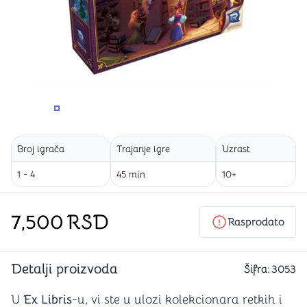
PROMENITE UGAO GLEDANJA
PROMENITE UGAO GLEDANJA
PROMENITE
Broj igrača
Trajanje igre
Uzrast
1 - 4
45 min
10+
7,500
RSD
Rasprodato
Detalji proizvoda
Šifra:
3053
U
Ex Libris
-u, vi ste u ulozi kolekcionara retkih i