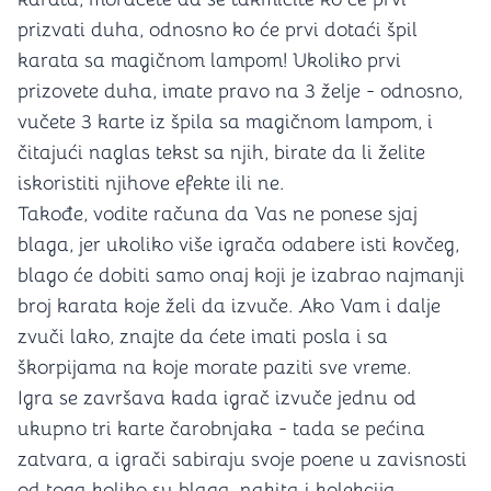
prizvati duha, odnosno ko će prvi dotaći špil
karata sa magičnom lampom! Ukoliko prvi
prizovete duha, imate pravo na 3 želje - odnosno,
vučete 3 karte iz špila sa magičnom lampom, i
čitajući naglas tekst sa njih, birate da li želite
iskoristiti njihove efekte ili ne.
Takođe, vodite računa da Vas ne ponese sjaj
blaga, jer ukoliko više igrača odabere isti kovčeg,
blago će dobiti samo onaj koji je izabrao najmanji
broj karata koje želi da izvuče. Ako Vam i dalje
zvuči lako, znajte da ćete imati posla i sa
škorpijama na koje morate paziti sve vreme.
Igra se završava kada igrač izvuče jednu od
ukupno tri karte čarobnjaka - tada se pećina
zatvara, a igrači sabiraju svoje poene u zavisnosti
od toga koliko su blaga, nakita i kolekcija