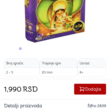
PROMENITE UGAO GLEDANJA
PROMENITE UGAO GLEDANJA
Broj igrača
Trajanje igre
Uzrast
2 - 5
20 min
8+
1,990
RSD
Dodajte
Detalji proizvoda
Šifra:
2839