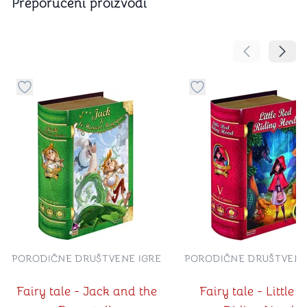
Preporučeni proizvodi
Pomeranje sa
Pomer
Dugme za dodavanje stvari u kategoriju omiljeno
Dugme za dodavanje st
PORODIČNE DRUŠTVENE IGRE
PORODIČNE DRUŠTVENE
Fairy tale - Jack and the
Fairy tale - Little 