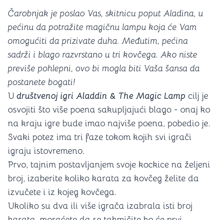
Čarobnjak je poslao Vas, skitnicu poput Aladina, u
pećinu da potražite magičnu lampu koja će Vam
omogućiti da prizivate duha. Međutim, pećina
sadrži i blago razvrstano u tri kovčega. Ako niste
previše pohlepni, ovo bi mogla biti Vaša šansa da
postanete bogati!
U
društvenoj igri Aladdin & The Magic Lamp
cilj je
osvojiti što više poena sakupljajući blago - onaj ko
na kraju igre bude imao najviše poena, pobedio je.
Svaki potez ima tri faze tokom kojih svi igrači
igraju istovremeno.
Prvo, tajnim postavljanjem svoje kockice na željeni
broj, izaberite koliko karata za kovčeg želite da
izvučete i iz kojeg kovčega.
Ukoliko su dva ili više igrača izabrala isti broj
karata, moraćete da se takmičite ko će prvi