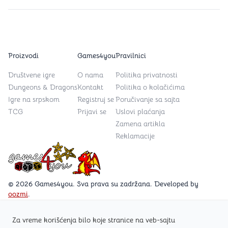
Proizvodi
Games4you
Pravilnici
Društvene igre
O nama
Politika privatnosti
Dungeons & Dragons
Kontakt
Politika o kolačićima
Igre na srpskom
Registruj se
Poručivanje sa sajta
TCG
Prijavi se
Uslovi plaćanja
Zamena artikla
Reklamacije
Games4you logo
© 2026 Games4you. Sva prava su zadržana. Developed by
oozmi
.
Za vreme korišćenja bilo koje stranice na veb-sajtu