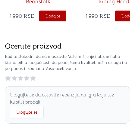
Beanstalk
Riding Hood
1,990
RSD
1,990
RSD
Dodajte
Dodajt
Ocenite proizvod
Budite slobodni da nam ostavite Vaše mišljenje i utiske kako
bismo bili u mogućnosti da poboljšamo kvalitet naših usluga i u
potpunosti ispunimo Vaša očekivanja.
Reviews
Ulogujte se da ostavite recenziju na igru koju ste
kupili i probali.
Ulogujte se